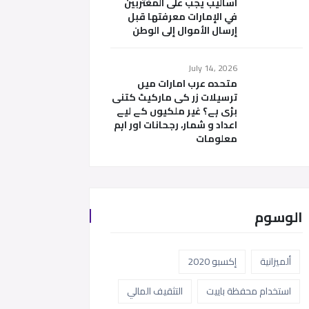
أساليب يجب على المغتربين
في الإمارات معرفتها قبل
إرسال الأموال إلى الوطن
July 14, 2026
متحدہ عرب امارات میں
ترسیلات زر کی مارکیٹ کتنی
بڑی ہے؟ غیر ملکیوں کے لیے
اعداد و شمار، رجحانات اور اہم
معلومات
الوسوم
ألميزانية
إكسبو 2020
استخدام محفظة باييت
التثقيف المالي