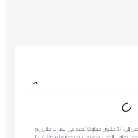
أفاد محللو الأمن السيبراني أنه تم اكتشاف ما يصل إلى 3.4 مليون محاولة تصيد في الإمارات خلال ربع
 الثقافي الذي تتمتع به البلاد يجعلاها هدفًا رئيسيًا