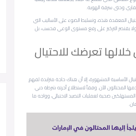
العقاري وحتى سرقة الهوية.
يال المعقدة هذه، وتسليط الضوء على الأساليب التي
ر. ولا يقتصر التركيز على رفع مستوى الوعي فحسب، بل
خلالها تعرضك للاحتيال
يال الأساسية المشهورة، إلا أن هناك حاجة متزايدة لفهم
خدمها المحتالون الآن. وفقاً لاستطلاع أجرته شرطة دبي
تنمية الاقتصادية، وقع حوالي 27% من المستهلكين ضحية لعمليات التصيد الاحتيالي، وواجه ما