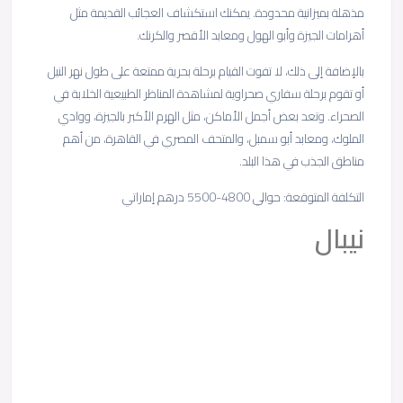
مذهلة بميزانية محدودة. يمكنك استكشاف العجائب القديمة مثل
أهرامات الجيزة وأبو الهول ومعابد الأقصر والكرنك.
بالإضافة إلى ذلك، لا تفوت القيام برحلة بحرية ممتعة على طول نهر النيل
أو تقوم برحلة سفاري صحراوية لمشاهدة المناظر الطبيعية الخلابة في
الصحراء. وتعد بعض أجمل الأماكن، مثل الهرم الأكبر بالجيزة، ووادي
الملوك، ومعابد أبو سمبل، والمتحف المصري في القاهرة، من أهم
مناطق الجذب في هذا البلد.
التكلفة المتوقعة: حوالي 4800-5500 درهم إماراتي
نيبال