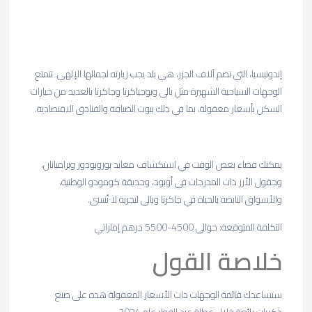
إندونيسيا، التي تضم آلاف الجزر، هي بلد يجب زيارته لجمالها الإلهي. تتمتع
الوجهات السياحية الشهيرة مثل بالي ويوجياكرتا وجاكرتا بالعديد من خيارات
السكن بأسعار معقولة، بما في ذلك بيوت الضيافة والفنادق الاقتصادية.
يمكنك قضاء بعض الوقت في استكشاف معابد بوروبودور وبرامبانان،
وحقول الأرز ذات المدرجات في أوبود، وحديقة كومودو الوطنية،
والأسواق النابضة بالحياة في جاكرتا وبالي لتجربة لا تُنسى.
التكلفة المتوقعة: حوالي 4500-5500 درهم إماراتي
خلاصة القول
ستساعدك قائمة الوجهات ذات الأسعار المعقولة هذه على صنع
ذكريات رائعة خلال عطلة عيد الفطر عام 2024.