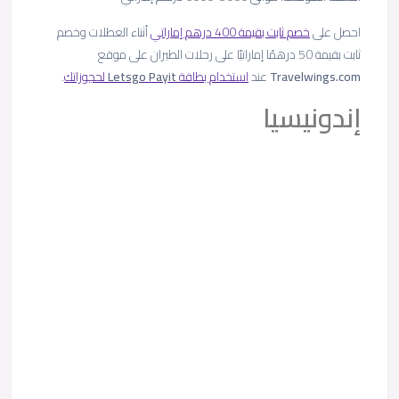
احصل على
خصم ثابت بقيمة 400 درهم إماراتي
أثناء العطلات وخصم
ثابت بقيمة 50 درهمًا إماراتيًا على رحلات الطيران على موقع
Travelwings.com
عند
استخدام بطاقة
Payit
Letsgo
لحجوزاتك
.
إندونيسيا