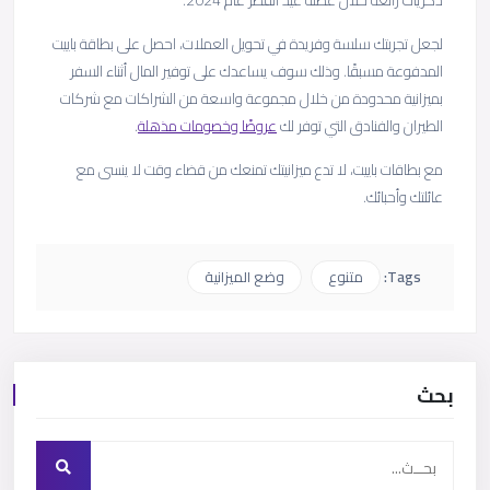
لجعل تجربتك سلسة وفريدة في تحويل العملات، احصل على بطاقة باييت
المدفوعة مسبقًا. وذلك سوف يساعدك على توفير المال أثناء السفر
بميزانية محدودة من خلال مجموعة واسعة من الشراكات مع شركات
الطيران والفنادق التي توفر لك
عروضًا وخصومات مذهلة
.
مع بطاقات باييت، لا تدع ميزانيتك تمنعك من قضاء وقت لا ينسى مع
عائلتك وأحبائك.
Tags:
متنوع
وضع الميزانية
بحث