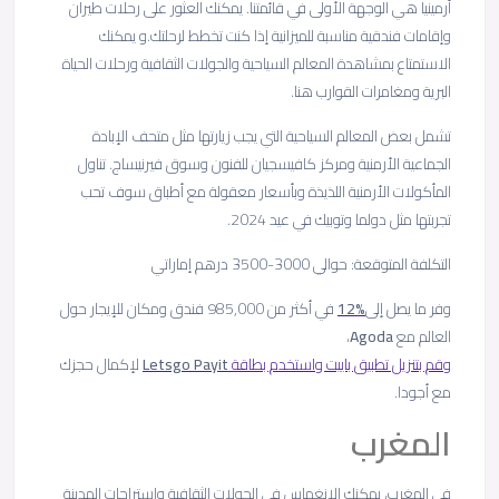
أرمينيا هي الوجهة الأولى في قائمتنا. يمكنك العثور على رحلات طيران
وإقامات فندقية مناسبة للميزانية إذا كنت تخطط لرحلتك.و يمكنك
الاستمتاع بمشاهدة المعالم السياحية والجولات الثقافية ورحلات الحياة
البرية ومغامرات القوارب هنا.
تشمل بعض المعالم السياحية التي يجب زيارتها مثل متحف الإبادة
الجماعية الأرمنية ومركز كافيسجيان للفنون وسوق فيرنيساج. تناول
المأكولات الأرمنية اللذيذة وبأسعار معقولة مع أطباق سوف تحب
تجربتها مثل دولما وتوبيك في عيد 2024.
التكلفة المتوقعة: حوالي 3000-3500 درهم إماراتي
وفر ما يصل إلى
12%
في أكثر من 985,000 فندق ومكان للإيجار حول
العالم مع
Agoda
،
وقم بتنزيل تطبيق باييت واستخدم بطاقة
Payit
Letsgo
لإكمال حجزك
مع أجودا.
المغرب
في المغرب، يمكنك الانغماس في الجولات الثقافية واستراحات المدينة