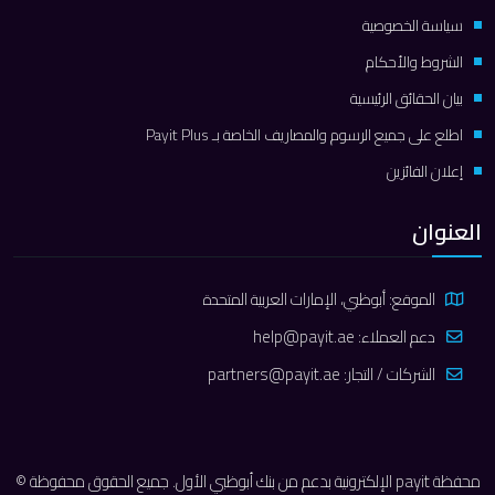
سياسة الخصوصية
الشروط والأحكام
بيان الحقائق الرئيسية
اطلع على جميع الرسوم والمصاريف الخاصة بـ Payit Plus
إعلان الفائزين
العنوان
الموقع: أبوظبي، الإمارات العربية المتحدة
دعم العملاء:
help@payit.ae
الشركات / التجار:
partners@payit.ae
محفظة payit الإلكترونية بدعم من بنك أبوظبي الأول. جميع الحقوق محفوظة ©