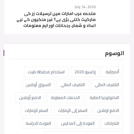
July 14, 2026
متحدہ عرب امارات میں ترسیلات زر کی
مارکیٹ کتنی بڑی ہے؟ غیر ملکیوں کے لیے
اعداد و شمار، رجحانات اور اہم معلومات
الوسوم
ألميزانية
إكسبو 2020
استخدام محفظة باييت
التثقيف المالي
التثقيف المالي
التسوق أونلاين
التكنولوجيا المالية
الخدمات المعاونة
الدفع أونلاين
الدفع اونلاين
السفر إلى الإمارات
السفر للإمارات
الشراكات
العودة إلى المدارس
العودة للدراسة