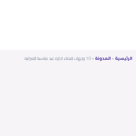
للميزا
نية
الرئيسية
»
المدونة
»
10 وجهات لقضاء اجازة عيد مناسبة للميزانية