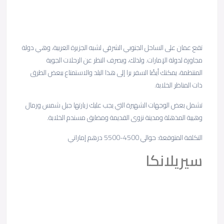
تقع عمان على الساحل الجنوبي الشرقي لشبه الجزيرة العربية، وهي دولة
مجاورة لدولة الإمارات. ولذلك، وبصرف النظر عن الرحلات الجوية
المنتظمة، يمكنك أيضًا السفر برا إلى هذا البلد والاستمتاع ببعض الطرق
ذات المناظر الخلابة.
تشمل بعض الوجهات الشهيرة التي يجب عليك زيارتها جبل شمس ورمال
وهيبة المذهلة ومدينة نزوى القديمة ومضايق مسندم الخلابة.
التكلفة المتوقعة: حوالي 4500-5500 درهم إماراتي
سيريلانكا