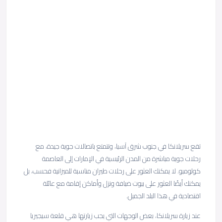
تقع سريلانكا في جنوب شرق آسيا، وتتمتع باتصالات جوية جيدة، مع
رحلات جوية مباشرة من المدن الرئيسية في الإمارات إلى العاصمة
كولومبو. لا يمكنك العثور على رحلات طيران مناسبة للميزانية فحسب، بل
يمكنك أيضًا العثور على بيوت ضيافة ونزل وأماكن إقامة مع عائلة
اقتصادية في هذا البلد الجميل.
عند زيارة سريلانكا، بعض الوجهات التي يجب زيارتها هي قلعة سيجيريا