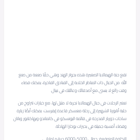
تقع جنة الهيمالايا الصغيرة هذه بجوار الهند وهي حقًا صنعة من صنع
الله. من الجبال ذات المناظر الخلابة إلى الفنادق الفاخرة، يمكنك قضاء
وقت رائع لا ينسى مع أصدقائك وعائلتك في نيبال.
تعتبر الرحلات في جبال الهيمالايا تجربة لا مثيل لها، مع خيارات تتراوح من
حلبة أنابورنا الشهيرة إلى رحلة معسكر قاعدة إيفرست. يمكنك أيضًا زيارة
ساحات دوربار المدرجة في قائمة اليونسكو في كاتماندو وبهاكتابور وباتان
وقضاء أمسية جميلة في بحيرات بوخارا الهادئة.
التكلفة المتوقعة: حوالي 5000-6000 درهم إماراتي