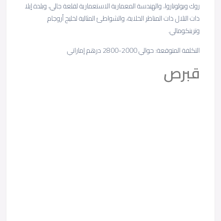
روك وبولوناروا، والهندسة المعمارية الاستعمارية لقلعة جالي، وبلدة إيلا
ذات التلال ذات المناظر الخلابة، والشواطئ المثالية لخليج أروجام
وترينكومالي.
التكلفة المتوقعة: حوالي 2000-2800 درهم إماراتي
قبرص