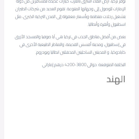
توفر تركيا، أرض التقاء الشرق بالغرب، خيارات عديدة للمسافرين من دولة
الإمارات للوصول إلى وجهاتها المتنوعة. تقوم العديد من شركات الطيران
بتشغيل رحلات منتظمة وبأسعار معقولة إلى المدن التركية الكبرى، مثل
اسطنبول وأنقرة وأنطاليا.
بعض من أفضل مناطق الجذب في تركيا هي آيا صوفيا والمسجد الأزرق
في إسطنبول، ومدينة أفسس القديمة، والمناظر الطبيعية الأخرى في
كابادوكيا، و المدينتين الساحليتين المذهلتين انطاليا وبودروم.
التكلفة المتوقعة: حوالي 3800-4200 درهم إماراتي
الهند