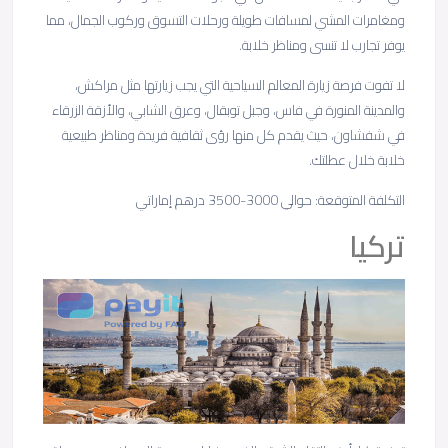
ومغامرات المشي لمسافات طويلة ورحلات التسوق وركوب الجمال، مما
يوفر تجارب لا تنسى ومناظر خلابة.
لا تفوت فرصة زيارة المعالم السياحية التي يجب زيارتها مثل مراكش،
والمدينة المنورة في فاس، وجبل توبقال، وعرق الشابي، والأزقة الزرقاء
في شفشاون، حيث يقدم كل منها رؤى ثقافية فريدة ومناظر طبيعية
خلابة خلال عطلتك.
التكلفة المتوقعة: حوالي 3000-3500 درهم إماراتي
تركيا