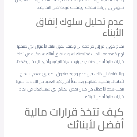
سيؤدي إلى زيادة نفقاتك ويفقدك فرصة تقليل التكاليف.
عدم تحليل سلوك إنفاق
الأبناء
تحتاج كولي أمر إلى مراجعة أين وكيف ينفق أبنائك الأموال التي تمنحها
لهم كمصروف للجيب فمتابعتك لسلوك إنفاق أبنائك سيمكنك من اتخاذ
قرارات مالية أفضل كتخصيص بنود معينة للترفيه وأخرى للإدخار وهكذا.
وبالاضافة الى ذلك ، فإن عدم وجود صندوق للطوارئ وعدم السماح
لأطفالك بتخطيط نفقاتهم يعد خطأً آخر يرتكبه العديد من الآباء لذا دعونا
نتجنب هذه الأخطاء من خلال بعض النصائح التي ستساعدك في اتخاذ
قرارات مالية أفضل لأبنائك.
كيف تتخذ قرارات مالية
أفضل لأبنائك