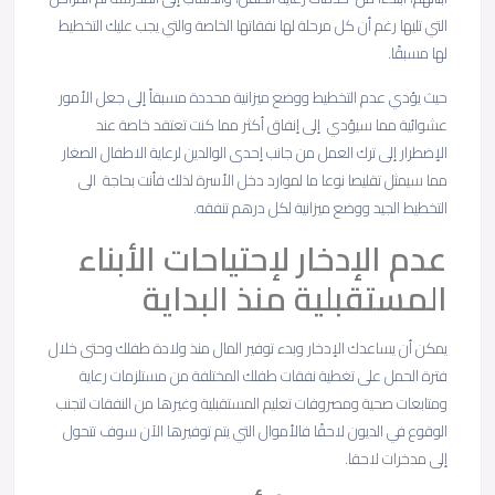
التي تليها رغم أن كل مرحلة لها نفقاتها الخاصة والتي يجب عليك التخطيط
لها مسبقًا.
حيث يؤدي عدم التخطيط ووضع ميزانية محددة مسبقاً إلى جعل الأمور
عشوائية مما سيؤدي إلى إنفاق أكثر مما كنت تعتقد خاصة عند
الإضطرار إلى ترك العمل من جانب إحدى الوالدين لرعاية الاطفال الصغار
مما سيمثل تقليصا نوعا ما لموارد دخل الأسرة لذلك فأنت بحاجة الى
التخطيط الجيد ووضع ميزانية لكل درهم تنفقه.
عدم الإدخار لإحتياحات الأبناء
المستقبلية منذ البداية
يمكن أن يساعدك الإدخار وبدء توفير المال منذ ولادة طفلك وحتى خلال
فترة الحمل على تغطية نفقات طفلك المختلفة من مستلزمات رعاية
ومتابعات صحية ومصروفات تعليم المستقبلية وغيرها من النفقات لتجنب
الوقوع في الديون لاحقًا فالأموال التي يتم توفيرها الآن سوف تتحول
إلى مدخرات لاحقا.