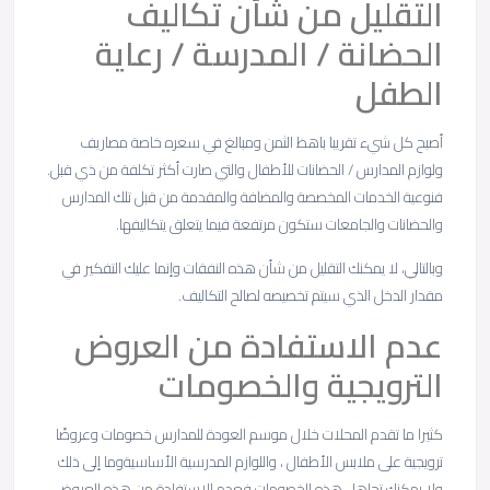
التقليل من شأن تكاليف
الحضانة / المدرسة / رعاية
الطفل
أصبح كل شيء تقريبا باهظ الثمن ومبالغ في سعره خاصة مصاريف
ولوازم المدارس / الحضانات للأطفال والتي صارت أكثر تكلفة من ذي قبل.
فنوعية الخدمات المخصصة والمضافة والمقدمة من قبل تلك المدارس
والحضانات والجامعات ستكون مرتفعة فيما يتعلق يتكاليفها.
وبالتالي، لا يمكنك التقليل من شأن هذه النفقات وإنما عليك التفكير في
مقدار الدخل الذي سيتم تخصيصه لصالح التكاليف.
عدم الاستفادة من العروض
الترويجية والخصومات
كثيرا ما تقدم المحلات خلال موسم العودة للمدارس خصومات وعروضًا
ترويجية على ملابس الأطفال ، واللوازم المدرسية الأساسيةوما إلى ذلك
ولا يمكنك تجاهل هذه الخصومات فعدم الاستفادة من هذه العروض