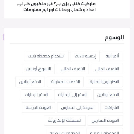
مارکیٹ کتنی بڑی ہے؟ غیر ملکیوں کے لیے
اعداد و شمار، رجحانات اور اہم معلومات
الوسوم
ألميزانية
إكسبو 2020
استخدام محفظة باييت
التثقيف المالي
التثقيف المالي
التسوق أونلاين
التكنولوجيا المالية
الخدمات المعاونة
الدفع أونلاين
الدفع اونلاين
السفر إلى الإمارات
السفر للإمارات
الشراكات
العودة إلى المدارس
العودة للدراسة
العودة للمدارس
المحفظة الإلكترونية
المحفظة الرقمية
المدفوعات الذكية