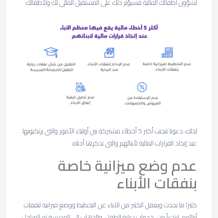
لشؤون أطفالك المالية فسيؤثر ذلك على المستقبل المالي لك ولأطفالك.
لذلك، دعونا نتجنب أكثر 5 أخطاء مشتركة بين أولياء الأمور والتي يرتكبونها
عند إتخاذ القرارات المالية لأبنائهم والتي نذكرها أدناه:
عدم وضع ميزانية خاصة
بنفقات الأبناء
كثيرا ما يحدث ويغفل الكثير من الآباء عن التخطيط ووضع ميزانية لنفقات
أبنائهم، ابتدءاً من خدمات رعاية الطفل، والذهاب إلى المدرسة ثم المراحل