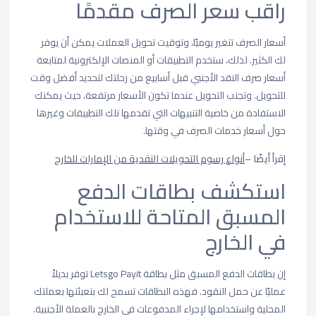
راقب سعر الصرف مقدمًا
أسعار الصرف تتغير يوميًا، وتوقيت تحويل العملات يمكن أن يوفر
لك الكثير. لذلك، ستخدم التطبيقات أو المنصات الإلكترونية لمتابعة
أسعار صرف النقد الأجنبي قبل أسابيع من رحلتك لتحديد أفضل وقت
للتحويل. وتجنب التحويل عندما تكون الأسعار مرتفعة، حيث يمكنك
الاستفادة من خاصية التنبيهات التي تقدمها تلك التطبيقات وغيرها
حول أسعار خدمات الصرف في وقتها.
إقرأ أيضًا –
أنواع رسوم التحويلات النقدية من الإمارات للخارج
استكشف بطاقات الدفع
المسبق المتاحة للاستخدام
في الخارج
إن بطاقات الدفع المسبق مثل بطاقة Letsgo Payit توفر بديلاً
عمليًا عن حمل النقود. فهذه البطاقات تسمح لك بتعبئتها بعملتك
المحلية واستخدامها لإجراء المدفوعات في الخارج بالعملة الأجنبية.