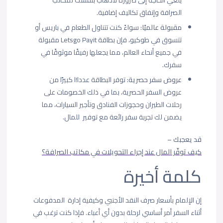
الصرافة وإنفاق تكاليف إضافية.
مقبولة عالميًا:
سواءً كنت تتناول الطعام في باريس أو
تتسوق في طوكيو، فإن بطاقة Letsgo Payit مقبولة
في جميع أنحاء العالم، مما يجعلها رفيقًا موثوقًا في
سفرك.
عروض سفر حصرية:
توفر البطاقة عددا!ا كبيرًا من
عروض السفر الحصرية، بما في ذلك الخصومات على
رحلات الطيران وحجوزات الفنادق وتأجير السيارات، مما
يضمن لك تجربة سفر رائعة مع توفير للمال.
قد يعجبك –
كيف توفّر المال عند إجراء التحويلات في مكاتب الصرافة؟
كلمة أخيرة
إن الإلمام بأسعار صرف النقد الأجنبي وكيفية إدارة المدفوعات
أثناء السفر أمر أساسي لرحلة بدون أي أعباء. فإذا كنت ترغب في