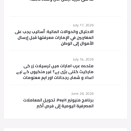
July 17, 2026
الاحتيال والحوالات المالية: أساليب يجب على
المغتربين في الإمارات معرفتها قبل إرسال
الأموال إلى الوطن
July 14, 2026
متحدہ عرب امارات میں ترسیلات زر کی
مارکیٹ کتنی بڑی ہے؟ غیر ملکیوں کے لیے
اعداد و شمار، رجحانات اور اہم معلومات
June 26, 2026
برنامج مليونير Payit: تحويل المعاملات
المصرفية اليومية إلى فرص أكبر