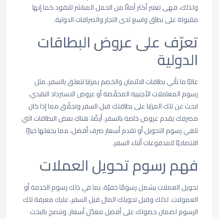
ولذلك، فهى تعتبر أكثر أمانًا من الحمل المباشر للنقود كما إنها
مقبولة على نطاق واسع لدى التجار والصرافات الدولية.
تعرّف على عروض البطاقات
الدولية
غالبًا ما تأتي بطاقات الائتمان والخصم بمزايا تتعلق بالسفر، مثل
رسوم المعاملات الأجنبية المخفّضة أو عروض الاسترداد النقدي.
ابحث عن تلك المزايا على بطاقتك قبل السفر وتحقّق مما إذا كان
مصرفك يقدم عروض خاصة بالسفر. أيضّا، هناك بعض البطاقات التي
تلغي رسوم التحويل أو تقدم أسعار صرف أفضل، مما يجعلها خيارًا
اقتصاديًا للمدفوعات أثناء السفر.
فهم رسوم تحويل العملات
تحويل العملات يشمل رسومًا خفيّة، بما في ذلك رسوم الخدمة أو
العمولات. لذلك وقبل تحويلك المال قبل السفر، عليك معرفة تلك
الرسوم لضمان حصولك على أفضل معدًل أسعار. وننصح بالبحث