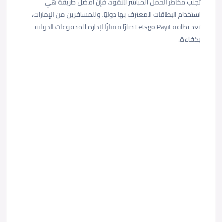
تجنب مخاطر الحمل المباشر للنقود، فإن أفضل طريقة هي
استخدام البطاقات المعترف بها دوليًا. وللمسافرين من الإمارات،
تعد بطاقة Letsgo Payit خيارًا ممتازًا لإدارة المدفوعات الدولية
بكفاءة.