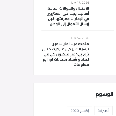
July 17, 2026
الاحتيال والحوالات المالية:
أساليب يجب على المغتربين
في الإمارات معرفتها قبل
إرسال الأموال إلى الوطن
July 14, 2026
متحدہ عرب امارات میں
ترسیلات زر کی مارکیٹ کتنی
بڑی ہے؟ غیر ملکیوں کے لیے
اعداد و شمار، رجحانات اور اہم
معلومات
الوسوم
ألميزانية
إكسبو 2020