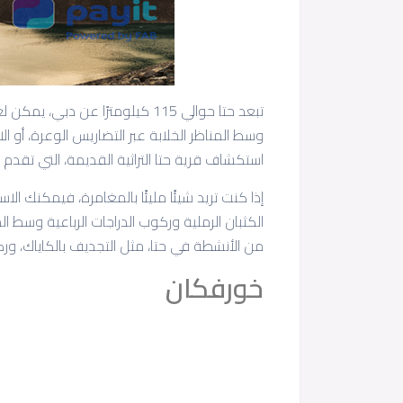
تبعد حتا حوالي 115 كيلومترًا ع
وسط المناظر الخلابة عبر التضاريس الوعرة، أو ال
استكشاف قرية حتا التراثية القديمة، التي تقدم نظر
إذا كنت تريد شيئًا مليئًا بالمغامرة، فيمكنك ا
الكثبان الرملية وركوب الدراجات الرباعية وسط ال
من الأنشطة في حتا، مثل التجديف بالكاياك، و
خورفكان