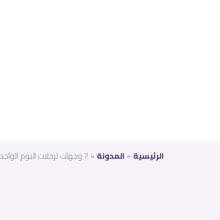
دة
من
دبي
الرئيسية
»
المدونة
»
7 وجهات لرحلات اليوم الواحد على مسافة ساعة واحدة من دبي