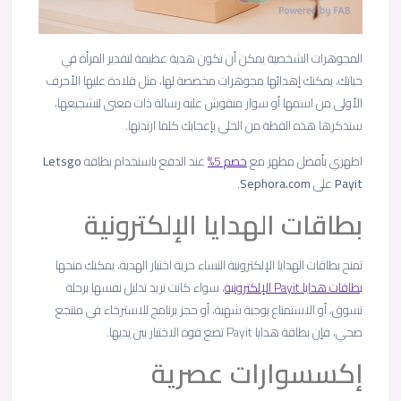
المجوهرات الشخصية يمكن أن تكون هدية عظيمة لتقدير المرأة في
حياتك، يمكنك إهدائها مجوهرات مخصصة لها، مثل قلادة عليها الأحرف
الأولى من اسمها أو سوار منقوش عليه رسالة ذات معنى لتشجيعها،
ستذكرها هذه القطة من الحلي بإعجابك كلما ارتدتها.
اظهري بأفضل مظهر مع
خصم 5%
عند الدفع باستخدام بطاقة
Letsgo
Payit
على
Sephora.com
.
بطاقات الهدايا الإلكترونية
تمنح بطاقات الهدايا الإلكترونية النساء حرية اختيار الهدية، يمكنك منحها
بطاقات هدايا Payit الإلكترونية
، سواء كانت تريد تدليل نفسها برحلة
تسوق، أو الاستمتاع بوجبة شهية، أو حجز برنامج للاسترخاء في منتجع
صحي، فإن بطاقة هدايا Payit تضع قوة الاختيار بين يديها.
إكسسوارات عصرية