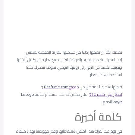
يمكنك أيضًا أن تمنحها رداءاً من علامتها التجارية المفضلة يعكس
إحساسها المتجدد والفريد بالموضة، لترتديه مع عطر فاخر يكمل أناقتها
ويضيف لمسة من الرقي إلى روتينها اليومي، سوف تتذكرك كلما
استخدمت هذا العطر.
فاجئها بعطرها المفضل من
موقع
com
.
Perfume
و
احصل على خصم 10%
على مشترياتك عند استخدام بطاقة
Letsgo
Payit
للدفع.
كلمة أخيرة
في يوم عيد المرأة هذا، احتفل باهتماماتها وقدر جهودها بهدايا منتقاة