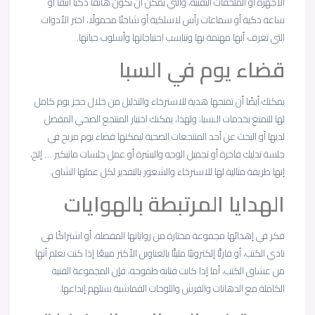
الأجهزة أو الملحقات التقنية، والتي يمكن أن تكون هاتفًا ذكيًا أنيقًا أو
ساعة ذكية أو سماعات رأس لاسلكية أو شاحنًا محمولًا، اختر الأدوات
التي تعرف أنها مهتمة بها وتناسب احتياجاتها وأسلوب حياتها.
قضاء يوم في السبا
يمكنك أيضًا أن تمنحها هدية للاسترخاء والتدليل من خلال حجز يوم كامل
لها للتمتع بخدمات الـسبا، ولهذا، يمكنك اختيار المنتجع الصحي المفضل
لديها أو البحث عن أحد المنتجعات الصحية ليمكنها قضاء يوم مريح في
جلسة تدليك فاخرة أو تجميل الوجه والبشرة أو عمل جلسات مانيكير … إلخ،
إنها طريقة مثالية لها للاسترخاء والشعور بالتقدير لكل عملها الشاق.
الهدايا المرتبطة بالهوايات
فكر في إهدائها مجموعة مختارة من رواياتها المفضلة، أو اشتراكًا في
نادي الكتب، أو قارئًا إلكترونيًا مليئًا بالعناوين الأكثر مبيعًا إذا كنت تعلم أنها
من عشاق الكتب، أما إذا كانت فنانة طموحة، فإن المجموعة الفنية
الكاملة مع الدهانات والفرش واللوحات القماشية ستلهم إبداعها.