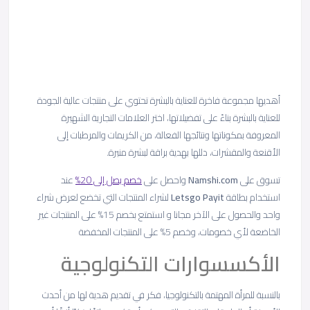
أهديها مجموعة فاخرة للعناية بالبشرة تحتوي على منتجات عالية الجودة
للعناية بالبشرة بناءً على تفضيلاتها، اختر العلامات التجارية الشهيرة
المعروفة بمكوناتها ونتائجها الفعالة، من الكريمات والمرطبات إلى
الأقنعة والمقشرات، دللها بهدية براقة لبشرة منيرة.
تسوق على
Namshi.com
واحصل على
خصم يصل إلى 20%
عند
استخدام بطاقة
Letsgo Payit
لشراء المنتجات التي تخضع لعرض شراء
واحد والحصول على الآخر مجانا و استمتع بخصم 15% على المنتجات غير
الخاضعة لأي خصومات، وخصم 5% على المنتجات المخفضة
الأكسسوارات التكنولوجية
بالنسبة للمرأة المهتمة بالتكنولوجيا، فكر في تقديم هدية لها من أحدث