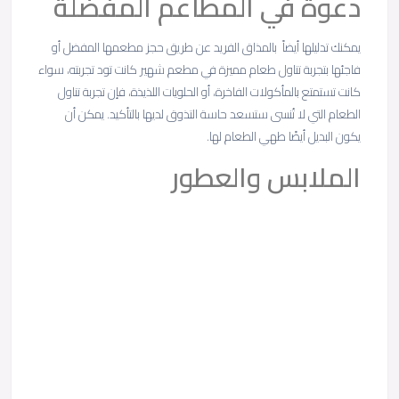
دعوة في المطاعم المفضلة
يمكنك تدليلها أيضاً بالمذاق الفريد عن طريق حجز مطعمها المفضل أو
فاجئها بتجربة تناول طعام مميزة في مطعم شهير كانت تود تجربته، سواء
كانت تستمتع بالمأكولات الفاخرة، أو الحلويات اللذيذة، فإن تجربة تناول
الطعام التي لا تُنسى ستسعد حاسة التذوق لديها بالتأكيد. يمكن أن
يكون البديل أيضًا طهي الطعام لها.
الملابس والعطور