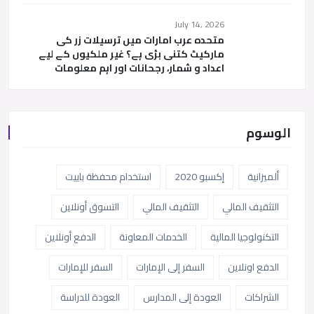
July 14, 2026
متحدہ عرب امارات میں ترسیلات زر کی
مارکیٹ کتنی بڑی ہے؟ غیر ملکیوں کے لیے
اعداد و شمار، رجحانات اور اہم معلومات
الوسوم
ألميزانية
إكسبو 2020
استخدام محفظة باييت
التثقيف المالي
التثقيف المالي
التسوق أونلاين
التكنولوجيا المالية
الخدمات المعاونة
الدفع أونلاين
الدفع اونلاين
السفر إلى الإمارات
السفر للإمارات
الشراكات
العودة إلى المدارس
العودة للدراسة