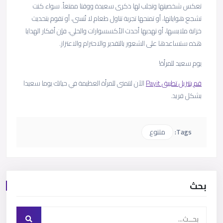
تعكس شخصيتها وتجلب لها ذكرى سعيدة ووقتا ممتعاً. سواء كنت
تشجع هواياتها، أو تمنحها تجربة تناول طعام لا تُنسى، أو تقوم بتحديث
خزانة ملابسها، أو تهديها أحدث الأكسسوارات والحلي، فإن أفكار الهدايا
هذه ستساعدها على الشعور بالتقدير والاحترام والاعتزاز.
يوم سعيد للمرأة!
قم بتنزيل تطبيق Payit
الآن لتتمنى للمرأة العظيمة في حياتك يوما سعيدا
بشكل فريد.
Tags:
متنوع
بحث