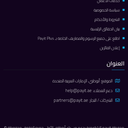
خدمات الأعمال
سياسة الخصوصية
الشروط والأحكام
بيان الحقائق الرئيسية
اطلع على جميع الرسوم والمصاريف الخاصة بـ Payit Plus
إعلان الفائزين
العنوان
الموقع: أبوظبي، الإمارات العربية المتحدة
دعم العملاء:
help@payit.ae
الشركات / التجار:
partners@payit.ae
محفظة payit الإلكترونية بدعم من بنك أبوظبي الأول. جميع الحقوق محفوظة ©