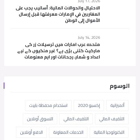
July 17, 2026
الاحتيال والحوالات المالية: أساليب يجب على
المغتربين في الإمارات معرفتها قبل إرسال
الأموال إلى الوطن
July 14, 2026
متحدہ عرب امارات میں ترسیلات زر کی
مارکیٹ کتنی بڑی ہے؟ غیر ملکیوں کے لیے
اعداد و شمار، رجحانات اور اہم معلومات
الوسوم
ألميزانية
إكسبو 2020
استخدام محفظة باييت
التثقيف المالي
التثقيف المالي
التسوق أونلاين
التكنولوجيا المالية
الخدمات المعاونة
الدفع أونلاين