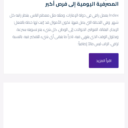
المصرفية اليومية إلى فرص أكبر
Index يعمل رافي في دولة الإمارات، ومثله مثل معظم الناس، ينتظر راتبه كل
شهر. وفي اللحظة التي يصل فيها، تكون الأموال قد رُتبت لها خطة بالفعل؛
الإيجار، البقالة، الفواتير، الحوالات إلى الوطن، كل شيء يتم تسويته بسرعة.
وبحلول الوقت الذي ينتهي فيه، نادراً ما يتبقى أي شيء للتفكير فيه. بالنسبة
لرافي، الراتب ليس مالاً إضافياً؛
اقرأ المزيد