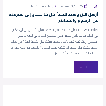
No Comments
August 07, 2026
أرسل الآن وسدد لاحقاً: كل ما تحتاج إلى معرفته
عن الرسوم والمخاطر
Index ببضع نقرات على هاتفك اليوم، يمكنك إرسال الأموال إلى أي مكان
في العالم تقريباً. ولكن عندما يدخل موضوع السداد في الصورة، فمن
الطبيعي أن تتوقف قليلاً وتطرح بضعة أسئلة: هل الخدمة آمنة؟ هل هناك
رسوم خفية؟ ماذا يحدث إذا تفوّت موعد السداد؟ والأهم من ذلك كله، هل
يمكنك الثقـة بها؟ هنا تحديداً تغير ميزة
اقرأ المزيد