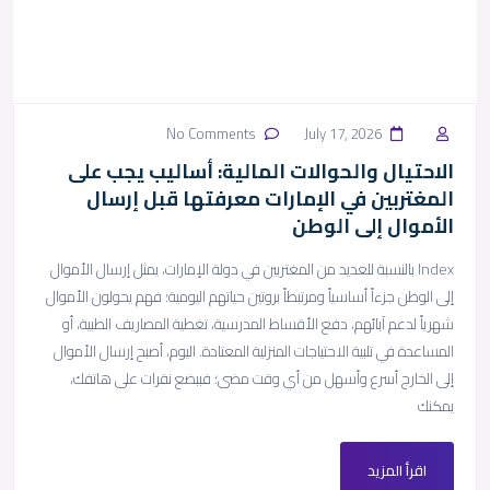
No Comments
July 17, 2026
الاحتيال والحوالات المالية: أساليب يجب على
المغتربين في الإمارات معرفتها قبل إرسال
الأموال إلى الوطن
Index بالنسبة للعديد من المغتربين في دولة الإمارات، يمثل إرسال الأموال
إلى الوطن جزءاً أساسياً ومرتبطاً بروتين حياتهم اليومية؛ فهم يحولون الأموال
شهرياً لدعم آبائهم، دفع الأقساط المدرسية، تغطية المصاريف الطبية، أو
المساعدة في تلبية الاحتياجات المنزلية المعتادة. اليوم، أصبح إرسال الأموال
إلى الخارج أسرع وأسهل من أي وقت مضى؛ فببضع نقرات على هاتفك،
يمكنك
اقرأ المزيد