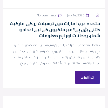
No Comments
July 14, 2026
متحدہ عرب امارات میں ترسیلات زر کی مارکیٹ
کتنی بڑی ہے؟ غیر ملکیوں کے لیے اعداد و
شمار، رجحانات اور اہم معلومات
Index متحدہ عرب امارات دنیا کے اُن سب سے بڑے ممالک میں شامل ہے
جہاں سے ہر سال دسیوں ارب ڈالر بیرونِ ملک ترسیلات زر کی صورت میں
بھیجے جاتے ہیں۔ تازہ ترین ورلڈ بینک کے اعداد و شمار کے مطابق، متحدہ
عرب امارات سے 2024 میں تقریباً 58.5 ارب امریکی ڈالر کی بیرونِ
اقرأ المزيد