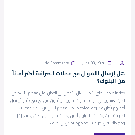
No Comments
June 03, 2026
هل إرسال الأموال عبر محلات الصرافة أكثر أماناً
من البنوك؟
Index عندما يتعلق الأمر بإرسال الأموال إلى الوطن، فإن معظم الأشخاص
الذين يعيشون في دولة الإمارات يبحثون عن أمرين قبل أي شيء آخر: أن تصل
أموالهم بأمان وبسرعة. وعادة ما يختار معظم الناس بين البنوك ومحلات
الصرافة؛ حيث يُعتبر كلا الخيارين آمنين ومستخدمين على نطاق واسع [1].
ومع ذلك، فإن تجربة استخدامهما يمكن أن تختلف