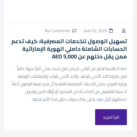
No Comments
June 02, 2026
تسهيل الوصول للخدمات المصرفية: كيف تدعم
الحسابات الشاملة حاملي الهوية الإماراتية
ممن يقل دخلهم عن 5,000 AED
Index بالنسبة للكثير من الناس، لم يكن فتح حساب بنكي أمراً سهلاً دائماً.
فبين شروط الحد الأدنى للرصيد، والحد الأدنى للراتب، والمعاملات الورقية،
وزيارة الفروع، يمكن للخدمات المصرفية التقليدية أن تبدو صعبة الوصول أحياناً،
لا سيما للمقيمين من أصحاب الدخل المحدود أو أولئك الذين يفتحون
حساباتهم لأول مرة. وعلى مدار سنوات، خلق هذا الأمر فجوة؛
اقرأ المزيد