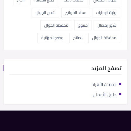
تحويل الاموال
خدمات باييت
دفع الفواتير
راتبي
زيارة الإمارات
سداد الفواتير
شحن الجوال
شهر رمضان
متنوع
محفظة الجوال
محفظة الجوال
نصائح
وضع الميزانية
تصفح المزيد
خدمات الأفراد
حلول الأعمال