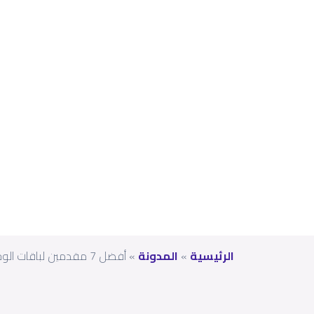
ل
لباب
بيت
ك
الرئيسية
»
المدونة
»
أفضل 7 مقدمين لباقات الوجبات في دبي مع خدمة التوصيل لباب بيتك