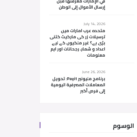
في الإمارات معرفتها قبل
إرسال الأموال إلى الوطن
July 14, 2026
متحدہ عرب امارات میں
ترسیلات زر کی مارکیٹ کتنی
بڑی ہے؟ غیر ملکیوں کے لیے
اعداد و شمار، رجحانات اور اہم
معلومات
June 26, 2026
برنامج مليونير Payit: تحويل
المعاملات المصرفية اليومية
إلى فرص أكبر
الوسوم