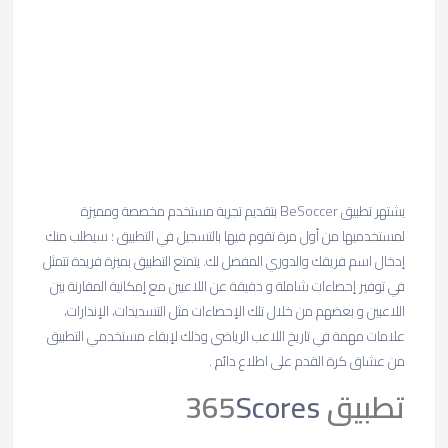
يشتهر تطبيق BeSoccer بتقديم تجربة مستخدم مخصصة ومميزة
لمستخدميها من أول مرة تقوم فيها بالتسجيل في التطبيق ؛ سيطلب منك
إدخال اسم فريقك والدوري المفضل لك. يتمتع التطبيق بميزة فريدة تتمثل
في توفير إحصاءات شاملة و دقيقة عن اللاعبين مع إمكانية المقارنة بين
اللاعبين و بعضهم من خلال تلك الإحصاءات مثل التسديدات، الإنذارات،
علامات مهمة في تاريخ اللاعب الرياضي وذلك لإبقاء مستخدمي التطبيق
من عشاق كرة القدم على اطلاع دائم .
تطبيق 365
Scores