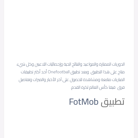
الدوريات الممتازة والمواعيد والنتائج الحية وإحصائيات اللاعبين وكل شيء
متاح على هذا التطبيق. ويعد تطبيق Onefootball أحد أكثر تطبيقات
المباريات متابعة ومشاهدة للحصول على آخر الأخبار والميزات وتفاصيل
فرق فيفا كأس العالم لكرة القدم.
تطبيق
FotMob