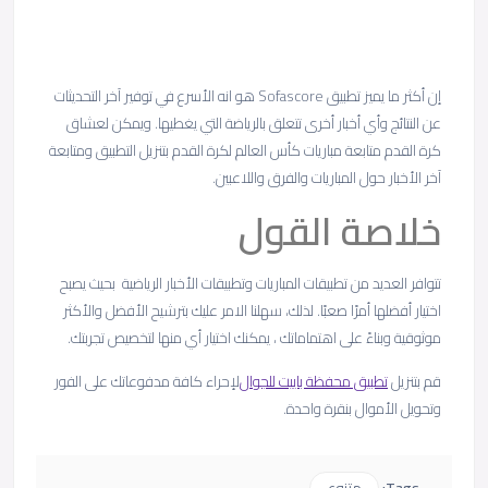
إن أكثر ما يميز تطبيق Sofascore هو انه الأسرع في توفير آخر التحديثات
عن النتائج وأي أخبار أخرى تتعلق بالرياضة التي يغطيها. ويمكن لعشاق
كرة القدم متابعة مباريات كأس العالم لكرة القدم بتنزيل التطبيق ومتابعة
آخر الأخبار حول المباريات والفرق واللاعبين.
خلاصة القول
تتوافر العديد من تطبيقات المباريات وتطبيقات الأخبار الرياضية بحيث يصبح
اختيار أفضلها أمرًا صعبًا. لذلك، سهلنا الامر عليك بترشيح الأفضل والأكثر
موثوقية وبناءً على اهتماماتك ، يمكنك اختيار أي منها لتخصيص تجربتك.
قم بتنزيل
تطبيق محفظة باييت للجوال
لإحراء كافة مدفوعاتك على الفور
وتحويل الأموال بنقرة واحدة.