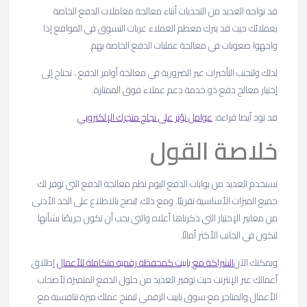
قد تواجه العديد من التحديات أثناء معالجة معاملات الدفع الخاصة
بعملائك حيث قد يترك معظم العملاء عربات التسوق في المواقع إذا
واجهوا صعوبات في معالجة عمليات الدفع الخاصة بهم.
لذلك ولتجنب التأخيرات غير الضرورية في معالجة أوامر الدفع ، تحتاج إلى
إختيار معالج دفع ذو خدمة دعم عملاء فوق الممتازة.
قد تود أيضا قراءة:
عوامل تؤثر على نجاح متجرك الإلكتروني
خلاصة القول
تستخدم العديد من بوابات الدفع اليوم نظم معالجة الدفع التي توفر لك
جميع الميزات الأساسية تقريبًا. ومع ذلك، يُنصح بالاطلاع على الحد الأدنى
من معايير الإختيار التي ذكرناها أعلاه والتي يجب أن تكون حريصًا بشأنها
لتكون في الجانب الأكثر أمانًا.
ويمكنك الآن
الشراكة مع باييت كمحفظة رقمية متكاملة للأعمال
إطلاق
أعمالك عبر الإنترنت حيث توفير العديد من حلول الدفع المتميزة لأصحاب
الأعمال والمتاجر مع سوق باييت الرقمي لتمنح عملك ميزة تنافسية مع