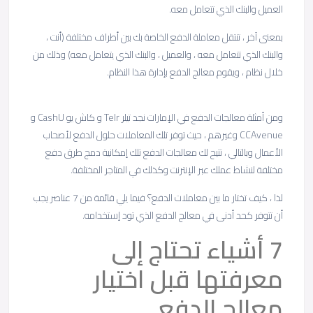
العميل والبنك الذي تتعامل معه.
بمعنى آخر ، تنتقل معاملة الدفع الخاصة بك بين أطراف مختلفة (أنت ،
والبنك الذي تتعامل معه ، والعميل ، والبنك الذي يتعامل معه) وذلك من
خلال نظام ، ويقوم معالج الدفع بإدارة هذا النظام.
ومن أمثلة معالجات الدفع في الإمارات نجد تيلر Telr و كاش يو CashU و
CCAvenue وغيرهم ، حيث توفر تلك المعاملات حلول الدفع لأصحاب
الأعمال وبالتالي ، تتيح لك معالجات الدفع تلك إمكانية دمج طرق دفع
مختلفة لنشاط عملك عبر الإنترنت وكذلك في المتاجر المختلفة.
لذا ، كيف تختار ما بين معاملات الدفع؟ فيما يلي قائمة من 7 عناصر يجب
أن تتوفر كحد أدنى في معالج الدفع الذي تود إستخدامه.
7 أشياء تحتاج إلى
معرفتها قبل اختيار
معالج الدفع