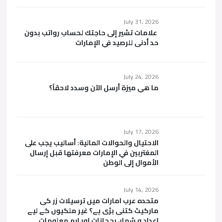
July 31, 2026
علامات تشير إلى حاجتك لحساب رواتب بدون
حد أدنى للرصيد في الإمارات
July 24, 2026
ما هي ميزة أرسل الآن وسدد لاحقاً؟
July 17, 2026
الاحتيال والحوالات المالية: أساليب يجب على
المغتربين في الإمارات معرفتها قبل إرسال
الأموال إلى الوطن
July 14, 2026
متحدہ عرب امارات میں ترسیلات زر کی
مارکیٹ کتنی بڑی ہے؟ غیر ملکیوں کے لیے
اعداد و شمار، رجحانات اور اہم معلومات