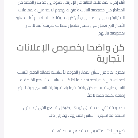
أثناء إجراء المعاملات المالية عبر الإنترنت ، تسود إلى حد كبير العديد من
المخاطر مثل خصوصية البيانات وأمنها والهجوم الإلكتروني والمعاملات
الاحتيالية وما إلى ذلك لذا يجب أن تكون حريصًا على استخدام أعلى معايير
الأمان التي تعمل على تشفير تفاصيل عملائك بطريقة آمنة لا تضر
بخصوصية بياناتهم.
كن واضحا بخصوص الإعلانات
التجارية
بمجرد اتخاذ قرار بشأن المعايير الجودة الأساسية لمعالج الدفع الأنسب
لعملك ، فإن ذلك يتبعه تحديد ما إذا كانت سياسات التسعير الخاصة به
تناسب طبيعة عملك. كن واضحًا فيما يتعلق بتقنيات التسعير بحيث لا يتم
إضافة تكلفة خفية لاحقًا.
حدد بدقة نتائج الخدمة التي تريدها وهيكل التسعير الذي ترغب في
استخدامه (شهريًا ، أساس المشروع ، وما إلى ذلك).
ضع في اعتبارك تقديم خدمة دعم عملاء فعالة