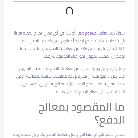
سواء كنت
صاحب مشروع صغير
أو كبير في أي مجال، يحتاج الجميع تقريبًا
إلى خدمات معالجة الدفع لإدارة أعمالهم بسهولة. حيث انه في عام
2021 كان ما يقرب من 88٪ من معاملات الدفع بدون تلامس، مما
يوضح أن العملاء يتجهون نحو إجراء المدفوعات رقميًا.
وعلى الرغم من وجود العديد من معالجات الدفع المتاحة في السوق
حاليا لكن أيا منها يجب أن تختاره لإتاحة معاملات سلسة لعملائك؟، وفي
هذا المقال سوف نوضح الجوانب الرئيسية التي تحتاج إلى أخذها في
الاعتبار قبل اختيار معالج الدفع الخاص بعملك.
ما المقصود بمعالج
الدفع؟
معالج الدفع هو الوسيط الذي ينقل معاملة الدفع بينك وبين عميلك وبنك