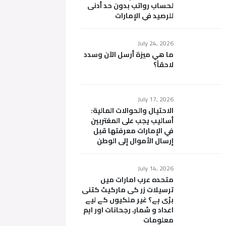
لحساب رواتب بدون حد أدنى
للرصيد في الإمارات
July 24, 2026
ما هي ميزة أرسل الآن وسدد
لاحقاً؟
July 17, 2026
الاحتيال والحوالات المالية:
أساليب يجب على المغتربين
في الإمارات معرفتها قبل
إرسال الأموال إلى الوطن
July 14, 2026
متحدہ عرب امارات میں
ترسیلات زر کی مارکیٹ کتنی
بڑی ہے؟ غیر ملکیوں کے لیے
اعداد و شمار، رجحانات اور اہم
معلومات