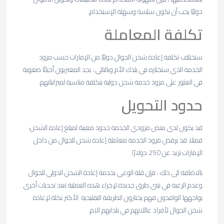
دوليًا يجب أن تكون سلسة وسهلة الإستخدام.
تكلفة المعاملة
ستختلف تكلفة إعادة شحن الجوال دوليًا من الإمارات حسب مزود
الخدمة الذي ستختاره في بلدك الأم وبالتالي ، يجد المغتربون أحيانًا صعوبة
في العثور على مزود خدمة شحن دولية بتكلفة مناسبة لميزانياتهم.
حدود التحويل
قد يكون لدى بعض مزودي الخدمة حدود معينة لمبلغ إعادة الشحن،
فمثلا قد يرفض مزود الخدمة معاملة إعادة شحن للجوال من داخل
الإمارات تزيد عن 250 دولارًا.
بالاضافة الى ذلك ، فإن قلة الوعي بخدمة إعادة الشحن الدولي للجوال
وعدم الرغبة في تبني طرق جديدة لإجراء هذه العملية تعد تحديات أخرى
يواجهها الوافدون فهم يختارون الطريقة التقليدية الأكثر تكلة لإعادة
شحن الجوال لأفراد عائلاتهم في بلدانهم الام.