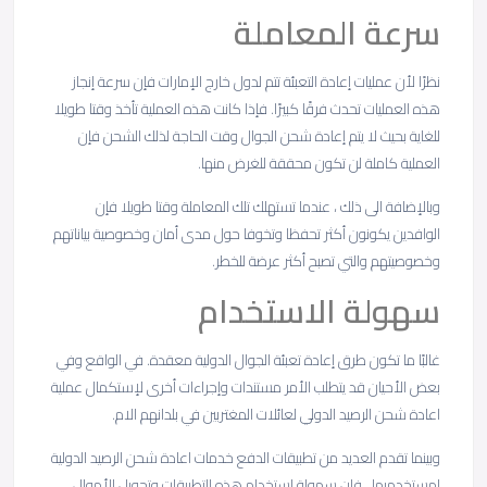
سرعة المعاملة
نظرًا لأن عمليات إعادة التعبئة تتم لدول خارج الإمارات فإن سرعة إنجاز
هذه العمليات تحدث فرقًا كبيرًا. فإذا كانت هذه العملية تأخذ وقتا طويلا
للغاية بحيث لا يتم إعادة شحن الجوال وقت الحاجة لذلك الشحن فإن
العملية كاملة لن تكون محققة للغرض منها.
وبالإضافة الى ذلك ، عندما تستهلك تلك المعاملة وقتا طويلا فإن
الوافدين يكونون أكثر تحفظا وتخوفا حول مدى أمان وخصوصية بياناتهم
وخصوصيتهم والتي تصبح أكثر عرضة للخطر.
سهولة الاستخدام
غالبًا ما تكون طرق إعادة تعبئة الجوال الدولية معقدة. في الواقع وفي
بعض الأحيان قد يتطلب الأمر مستندات وإجراءات أخرى لإستكمال عملية
اعادة شحن الرصيد الدولي لعائلات المغتربين في بلدانهم الام.
وبينما تقدم العديد من تطبيقات الدفع خدمات اعادة شحن الرصيد الدولية
لمستخدميها ، فإن سهولة استخدام هذه التطبيقات وتحويل الأموال