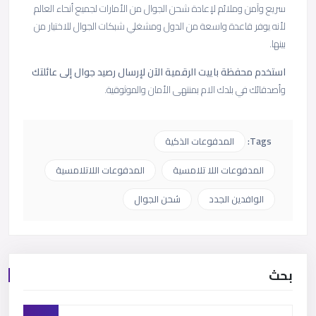
سريع وآمن وملائم لإعادة شحن الجوال من الأمارات لجميع أنحاء العالم
لأنه يوفر قاعدة واسعة من الدول ومشغلي شبكات الجوال للاختيار من
بينها.
استخدم محفظة باييت الرقمية الآن لإرسال رصيد جوال إلى عائلتك
وأصدقائك في بلدك الام بمنتهى الأمان والموثوقية.
Tags:
المدفوعات الذكية
المدفوعات اللا تلامسية
المدفوعات اللاتلامسية
الوافدين الجدد
شحن الجوال
بحث