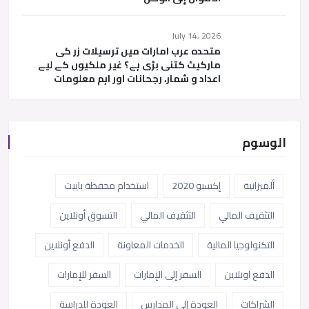
July 14, 2026
متحدہ عرب امارات میں ترسیلات زر کی
مارکیٹ کتنی بڑی ہے؟ غیر ملکیوں کے لیے
اعداد و شمار، رجحانات اور اہم معلومات
الوسوم
ألميزانية
إكسبو 2020
استخدام محفظة باييت
التثقيف المالي
التثقيف المالي
التسوق أونلاين
التكنولوجيا المالية
الخدمات المعاونة
الدفع أونلاين
الدفع اونلاين
السفر إلى الإمارات
السفر للإمارات
الشراكات
العودة إلى المدارس
العودة للدراسة