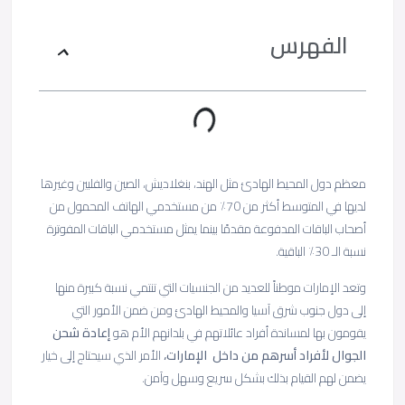
الفهرس
معظم دول المحيط الهادئ مثل الهند، بنغلاديش، الصين والفلبين وغيرها
لديها في المتوسط أكثر من 70٪ من مستخدمي الهاتف المحمول من
أصحاب الباقات المدفوعة مقدمًا بينما يمثل مستخدمي الباقات المفوترة
نسبة الـ 30٪ الباقية.
وتعد الإمارات موطناً للعديد من الجنسيات التي تنتمي نسبة كبيرة منها
إلى دول جنوب شرق آسيا والمحيط الهادئ ومن ضمن الأمور التي
يقومون بها لمساندة أفراد عائلاتهم في بلدانهم الأم هو
إعادة شحن
الجوال لأفراد أسرهم من داخل الإمارات،
الأمر الذي سيحتاج إلى خيار
يضمن لهم القيام بذلك بشكل سريع وسهل وآمن.