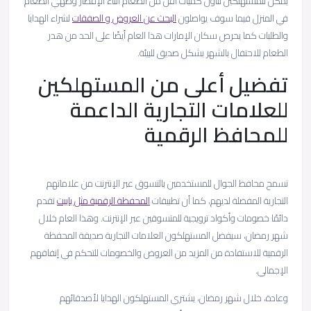
يمكن للمستهلكين تناول كميات أقل من الطعام أثناء الإفطار وطهي الطعام
في المنزل فيما سوف يواصلون
البحث عن العروض و الصفقات
لشراء الهدايا
والطلبات كما يحرص سكان الإمارات هذا العام أيضًا على الحد من هدر
الطعام للاحتفال بالشهر بشكل صديق للبيئة.
تفضيل أعلى من المستهلكين
للعلامات التجارية الداعمة
للمحافظ الرقمية
تسمح محافظ الجوال للمستخدمين بالتسوق عبر الإنترنت من علاماتهم
التجارية المفضلة لديهم، كما أن تطبيقات
المحفظة الرقمية مثل باييت
تقدم
دائمًا خصومات وأكواد ترويجية للمتسوقين عبر الإنترنت. وهذا العام خلال
شهر رمضان، سيفضل المستهلكون العلامات التجارية صديقة المحفظة
الرقمية للاستفادة من المزيد من العروض والخصومات للتحكم في إنفاقهم
الإجمالي.
وعادة، خلال شهر رمضان، يشتري المستهلكون الهدايا لأصدقائهم