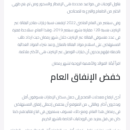
بتناول الوجبات في مواعيد محددة هى الإفطار والسحور ومن ثم، يتم طهي
الكثير من الطعام والتبرع به للمحتاجين.
وفي سبتمبر من العام الماضي 2022 ارتفعت نسبة زيارات متاجر البقالة عبر
الإنترنت بنسبة 28٪ مقارنة بشهر سبتمبر 2019، وهذا العام، ستلاحظ قفزة
في عدد متسوقي البقالة عبر الإنترنت خلال شهر رمضان حيث ازداد طلب
المستهلكين على استلام مواد البقالة بالمنازل وعند شراء المواد الغذائية
بالجملة فإنهم يجدون أن خيارات التوصيل عبر الإنترنت هى الأكثر ملائمة.
اقرأ أيضًا: الفوائد والأهمية الروحية لشهر رمضان
خفض الإنفاق العام
أدى ارتفاع معدلات التضخم إلى جعل سكان الإمارات يتسوقون أقل
ويدخرون أكثر، وبالتالي، من المتوقع أن ينخفض إجمالي إنفاق المستهلكين
في رمضان هذا العام، ومع ذلك، فسوف يستمرون في اتباع تقاليدهم كما
كان من قبل بمزيد من الروحانيات الخاصة بالشهر الكريم.