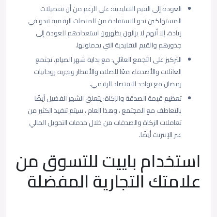
العودة إلى القيم التقليدية: على الرغم من أن تفضيلات
المستهلكين نحو الاستفادة من المنصات الرقمية تبدو في
زيادة، إلا أنهم لا يزالون يظهرون استعدادهم للعودة إلى
جذورهم والقيم التقليدية التي يحملونها.
التركيز على التجمع العائلي: مع بداية شهر الصيام، تجتمع
العائلات والأصدقاء معًا للصلاة والأفطار وتجربة روحانيات
رمضان مع تواجد الاقتصاد الرقمي.
تعظيم قيمة الصدقة والزكاة: يتعلق الشهر الفضيل أيضًا
بالتعاطف مع المجتمع ، وهذا العام ، سيتم تنفيذ الكثير من
تعاملات الزكاة والصدقات من خلال خدمات التحويل المالي
عبر الإنترنت أيضًا.
استخدام باييت للتسوق من
علامتك التجارية المفضلة