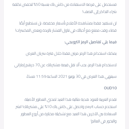
فستحصل على فرصة الاستفادة من كاش باك بنسبة 50% لتخفض تكلفة
شراء التذاكر إلى النصف!
لن تستفيد فقط بمشاهدة الأفلام بأسعار مخفضة، بل تستطيع أيضًا
قضاء وقت ممتع مع أحبائك في تناول الفشار بالزبدة وبعض المكسرات!
فيما يلي تفاصيل الرمز الترويجي:
يمكنك استخدام هذا الرمز مرتين فقط خلال فترة سريان العرض
لاستخدام هذا الرمز، يجب ألا تقل قيمة مشترياتك عن 70 درهم إماراتي
سينتهي هذا العرض في 30 يونيو 2021 الساعة 11:59 مساءً
OUD10
تقدم العربية للعود هدية مثالية هذا العيد لمحبي العطور الأصيلة.
استخدم حساب payit واحصل على كاش باك 10% على مشترياتك! انشر
السعادة بين الآخرين هذا العيد مع تشكيلة مختارة من أروع العطور
والبخور في العالم!