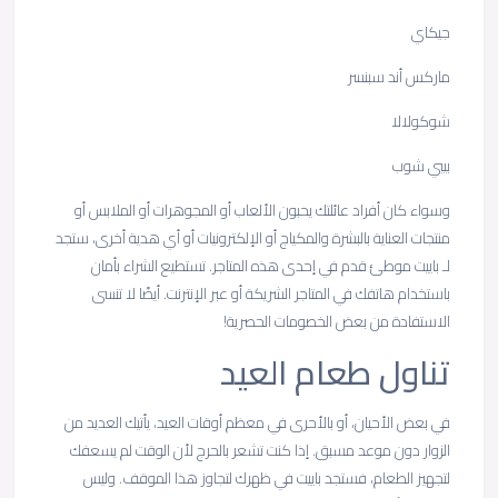
جيكاي
ماركس أند سبنسر
شوكولالا
بيبي شوب
وسواء كان أفراد عائلتك يحبون الألعاب أو المجوهرات أو الملابس أو
منتجات العناية بالبشرة والمكياج أو الإلكترونيات أو أي هدية أخرى، ستجد
لـ باييت موطئ قدم في إحدى هذه المتاجر. تستطيع الشراء بأمان
باستخدام هاتفك في المتاجر الشريكة أو عبر الإنترنت. أيضًا لا تنسى
الاستفادة من بعض الخصومات الحصرية!
تناول طعام العيد
في بعض الأحيان، أو بالأحرى في معظم أوقات العيد، يأتيك العديد من
الزوار دون موعد مسبق. إذا كنت تشعر بالحرج لأن الوقت لم يسعفك
لتجهيز الطعام، فستجد باييت في ظهرك لتجاوز هذا الموقف. وليس