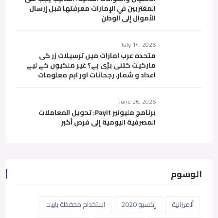
المغتربين في الإمارات معرفتها قبل إرسال
الأموال إلى الوطن
July 14, 2026
متحدہ عرب امارات میں ترسیلات زر کی
مارکیٹ کتنی بڑی ہے؟ غیر ملکیوں کے لیے
اعداد و شمار، رجحانات اور اہم معلومات
June 26, 2026
برنامج مليونير Payit: تحويل المعاملات
المصرفية اليومية إلى فرص أكبر
الوسوم
ألميزانية
إكسبو 2020
استخدام محفظة باييت