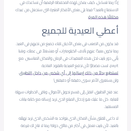
إذًا ربما تتساءل، كيف يمكن لهذه المحفظة الرقمية أن تساعدك في
الاستمتاع بالعيد؟ فيما يلي بعض الأفكار المثيرة التي ستجعل من عيدك
مختلفًا هذه المرة
:
أعطي العيدية للجميع
قد يكون من الصعب في بعض الأحيان لقاء جميع من تحبهم في العيد.
ربما تكون بعيدًا عنهم بآلاف الكيلومترات، أو منشغلاً في عملك، وهنا
يأتي دور باييت لحل هذه التعقيدات في الزمان والمكان المناسبين. مع
payit، لست مضطرًا لأن تدفع العيدية بالنقود العادية.
تستطيع بدلاً من ذلك إرسالها إلى أي شخص من داخل التطبيق
،
ولن يستغرق الأمر سوى دقيقة أو دقيقتين!
عند فتح التطبيق، انتقل إلى قسم تحويل الأموال، وباقي الخطوات سهلة
للغاية. كل ما عليك هو إدخال المبلغ الذي تريد إرساله مع كتابة بيانات
المستفيد.
لا داعي للقلق بشأن المكان الذي يتواجد به الشخص الذي تريد تهنئته
بالعيد، لأن باييت تعمل في أكثر من مائتي دولة! ربما لا تتاح لك فرصة