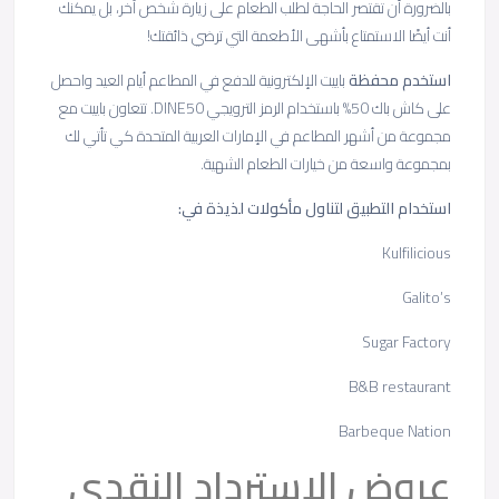
بالضرورة أن تقتصر الحاجة لطلب الطعام على زيارة شخص آخر، بل يمكنك
أنت أيضًا الاستمتاع بأشهى الأطعمة التي ترضي ذائقتك!
استخدم محفظة
باييت
الإلكترونية للدفع في المطاعم أيام العيد واحصل
على كاش باك 50% باستخدام الرمز الترويجي DINE50. تتعاون باييت مع
مجموعة من أشهر المطاعم في الإمارات العربية المتحدة كي تأتي لك
بمجموعة واسعة من خيارات الطعام الشهية.
استخدام التطبيق لتناول مأكولات لذيذة في:
Kulfilicious
Galito’s
Sugar Factory
B&B restaurant
Barbeque Nation
عروض الاسترداد النقدي