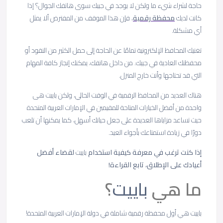
حاجة لشراء شيء ما ولكن لا يوجد في جيبك سوى هاتفك الجوال؟ إذا
كانت لديك
محفظة رقمية
، فإن هذا الموقف من المفترض ألا يمثل
أي مشكلة.
تغنيك المحافظ الإلكترونية تمامًا عن الحاجة إلى حمل الكثير من النقود أو
محفظتك العادية في جيبك. من داخل هاتفك، يمكنك إنجاز كافة المهام
التي قد تحتاجها وأنت خارج المنزل.
هناك العديد من المحافظ الرقمية في الوقت الحالي، ولكن باييت هى
واحدة من أفضل الخيارات المتاحة للمقيمين في الإمارات العربية المتحدة
حيث تساعد مزاياها العديدة على جعل حياتك أسهل، كما يمكنها أن تلعب
دورًا في زيادة استمتاعك بأجواء العيد.
إذا كنت ترغب في معرفة كيفية استخدام
باييت
لقضاء أفضل
أعيادك على الإطلاق، تابع القراءة!
ما هي
باييت
؟
باييت هي أول محفظة رقمية شاملة في دولة الإمارات العربية المتحدة!