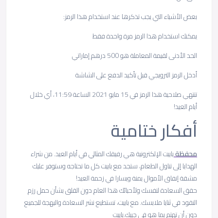
بعض الأشياء التي يجب تذكرها عند استخدام هذا الرمز:
يمكنك استخدام هذا الرمز مرة واحدة فقط
الحد الأدنى لقيمة المعاملة هو 500 درهم إماراتي
أدخل الرمز الترويجي قبل تأكيد الدفع على الشاشة
تنتهي صلاحية هذا الرمز في 15 مايو 2021 الساعة 11:59، أي خلال
أيام العيد!
أفكار ختامية
محفظة
باييت الإلكترونية هي رفيقك المثالي في أيام العيد. من شراء
الهدايا إلى تناول الطعام، ستجد مع باييت كل ما تحتاجه وستوفر عليك
مشقة إنفاق الأموال يمنة ويسارا في زحمة العيد!
حقق السعادة لنفسك ولأحبائك هذا العام دون القلق بشأن حمل رزم
النقود في ثنايا ملابسك. مع باييت، تستطيع نشر السعادة والبهجة للجميع
دون أن تهتم بما هو في جيبك.باييت