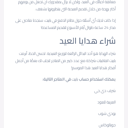
معانقة أحبائك في العيد، ولكن لا يزال بمقدورك أن تجعل من يومهم
أكثر بهجة من خلال تقديم العيدية التي ينتظرونها بشغف.
إذا كانت لديك أي أسئلة حول نظام الدفع في باييت، ستجدنا متاحين على
مدار 24 ساعة طوال أيام الأسبوع لتقديم المساعدة!
شراء هدايا العيد
شراء الهدايا هو أحد البدائل الرائعة لتوزيع العيدية. لحسن الحظ، أبرمت
باييت اتفاقيات شراكة مع عدد كبير من المتاجر لتجلب لك بعضًا من أجمل
أفكار هدايا العيد هذا الموسم!
يمكنك استخدام حساب
باييت
في المتاجر التالية:
شرف دي جي
العربية للعود
بودي شوب
جويالوكاس