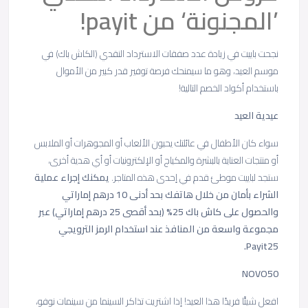
’المجنونة‘ من payit!
نجحت باييت في زيادة عدد صفقات الاسترداد النقدي (الكاش باك) في
موسم العيد، وهو ما سيمنحك فرصة توفير قدر كبير من الأموال
باستخدام أكواد الخصم التالية!
عيدية العيد
سواء كان الأطفال في عائلتك يحبون الألعاب أو المجوهرات أو الملابس
أو منتجات العناية بالبشرة والمكياج أو الإلكترونيات أو أي هدية أخرى،
ستجد لباييت موطئ قدم في إحدى هذه المتاجر.
يمكنك إجراء عملية
الشراء بأمان من خلال هاتفك بحد أدنى 10 درهم إماراتي
والحصول على كاش باك 25% (بحد أقصى 25 درهم إماراتي) عبر
مجموعة واسعة من المنافذ عند استخدام الرمز الترويجي
Payit25.
NOVO50
افعل شيئًا فريدًا هذا العيد! إذا اشتريت تذاكر السينما من سينمات نوفو،