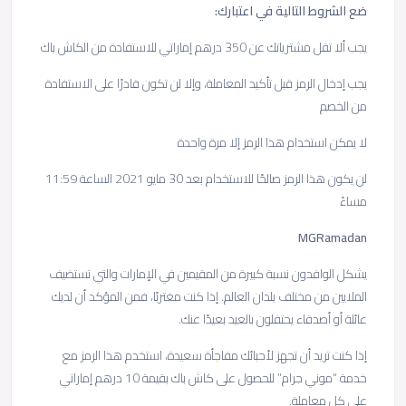
ضع الشروط التالية في اعتبارك:
يجب ألا تقل مشترياتك عن 350 درهم إماراتي للاستفادة من الكاش باك
يجب إدخال الرمز قبل تأكيد المعاملة، وإلا لن تكون قادرًا على الاستفادة
من الخصم
لا يمكن استخدام هذا الرمز إلا مرة واحدة
لن يكون هذا الرمز صالحًا للاستخدام بعد 30 مايو 2021 الساعة 11:59
مساءً
MGRamadan
يشكل الوافدون نسبة كبيرة من المقيمين في الإمارات والتي تستضيف
الملايين من مختلف بلدان العالم. إذا كنت مغتربًا، فمن المؤكد أن لديك
عائلة أو أصدقاء يحتفلون بالعيد بعيدًا عنك.
إذا كنت تريد أن تجهز لأحبائك مفاجأة سعيدة، استخدم هذا الرمز مع
خدمة “موني جرام” للحصول على كاش باك بقيمة 10 درهم إماراتي
على كل معاملة.