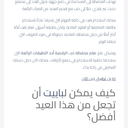
تهدف المحفظة إلى المساعدة في دفع جهود تحول البلاد إلى مجتمع
حديث غير نقدي، جنبًا إلى جنب مع تقديم العديد من الميزات الرائعة.
يمكنك استخدام باييت في كافة المهام التي تنجزها عادةً باستخدام
بطاقتك المصرفية أو النقود العادية، ولكن بطريقة أسهل. تعتبر باييت أيضًا
أكثر أمانًا من حمل محفظتك العادية، خصوصًا في ضوء الظروف التي
نحياها اليوم.
وبشكل عام، ت
عتبر محفظة
باييت
الرقمية أحد التطبيقات الرائعة
التي
ستجدها جاهزة للاستخدام في جميع الأوقات. يمكنك الآن حمل حسابك
المصرفي في راحة يدك.
تنزيل تطبيق
باييت
الآن
كيف يمكن ل
باييت
أن
تجعل من هذا العيد
أفضل؟