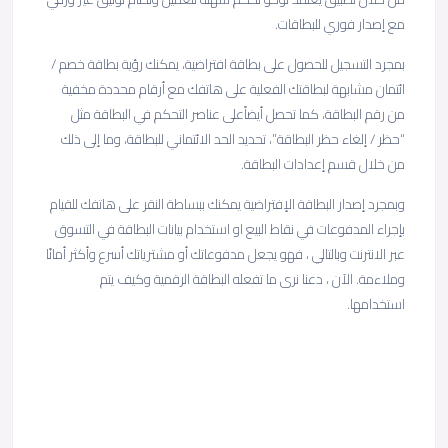
مع إصدار فوري للبطاقات.
بمجرد التسجيل للحصول على بطاقة افتراضية، يمكنك رؤية بطاقة خصم /
ائتمان مشابهة لبطاقتك الفعلية على هاتفك مع أرقام محددة مخفية
من رقم البطاقة، كما تحصل أيضاًعلى عناصر التحكم في البطاقة مثل
“حظر / إلغاء حظر البطاقة”، تحديد الحد الائتماني للبطاقة، وما إلى ذلك
من خلال قسم إعدادات البطاقة.
وبمجرد إصدار البطاقة الإفتراضية يمكنك ببساطة النقر على هاتفك للقيام
بإجراء المدفوعات في نقاط البيع او استخدام بيانات البطاقة في التسوق
عبر الانترنت وبالتالي ، فهو يجعل مدفوعاتك أو مشترياتك أسرع وأكثر أمانًا
وملاءمة. الآن ، دعنا نرى ما تفعله البطاقة الرقمية وكيف يتم
استخدامها.