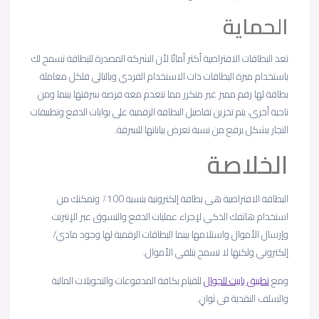
الحماية
تعد البطاقات الافتراضية أكثر أمانًا لأن الشركة المصدرة للبطاقة تسمح لك
باستخدام ميزة البطاقات ذات الاستخدام الفردي وبالتالي فلكل معاملة
بطاقة لها رقم مميز غير متكرر مما تنعدم معه فرصة سرقتها بينما ومن
ناحية أخرى، يتم تخزين تفاصيل البطاقة الرقمية على بوابات الدفع وتطبيقات
التجار بشكل يرفع من نسبة تعرض بياناتها للسرقة.
الخلاصة
البطاقة الافتراضية هى بطاقة إلكترونية بنسبة 100٪ وتمكنك من
استخدام هاتفك الذكي لإجراء عمليات الدفع والتسوق عبر الإنترنت
وإرسال الأموال واستلامها بينما البطاقات الرقمية لها وجود مادي/
إلكتروني ولكنها لا تسمح بتلقي الأموال.
ومع
تطبيق باييت للجوال
للقيام بكافة المدفوعات والتحويلات المالية
والسلف النقدية في ثوانٍ.