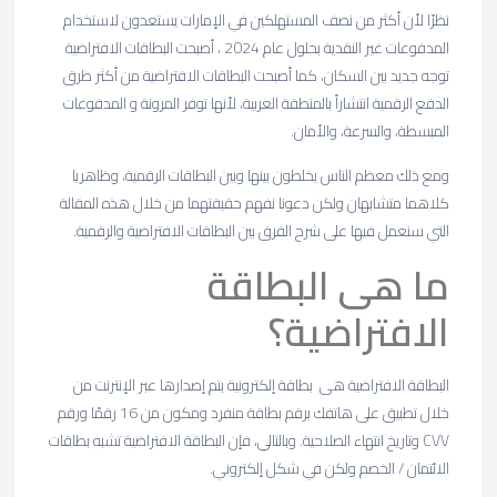
نظرًا لأن أكثر من نصف المستهلكين في الإمارات يستعدون لاستخدام
المدفوعات غير النقدية بحلول عام 2024 ، أصبحت البطاقات الافتراضية
توجه جديد بين السكان، كما أصبحت البطاقات الافتراضية من أكثر طرق
الدفع الرقمية انتشاراً بالمنطقة العربية، لأنها توفر المرونة و المدفوعات
المبسطة، والسرعة، والأمان.
ومع ذلك معظم الناس يخلطون بينها وبين البطاقات الرقمية، وظاهريا
كلاهما متشابهان ولكن دعونا نفهم حقيقتهما من خلال هذه المقالة
التي سنعمل فيها على شرح الفرق بين البطاقات الافتراضية والرقمية.
ما هى البطاقة
الافتراضية؟
البطاقة الافتراضية هى بطاقة إلكترونية يتم إصدارها عبر الإنترنت من
خلال تطبيق على هاتفك برقم بطاقة منفرد ومكون من 16 رقمًا ورقم
CVV وتاريخ انتهاء الصلاحية. وبالتالي، فإن البطاقة الافتراضية تشبه بطاقات
الائتمان / الخصم ولكن في شكل إلكتروني.