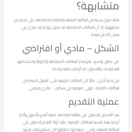
متشابهة؟
هناك فرق بسيط بين البطاقة الرقمية والبطاقة الافتراضية، على الرغم من
تشابههما، إلا أن البطاقات الافتراضية قد يكون لها وجود مادي في
بعض الأحيان فقط.
الشكل – مادي أو افتراضي
على نطاق واسع ، يتم إصدار البطاقات الافتراضية إلكترونيًا واستخدامها
للمدفوعات والتسوق عبر الإنترنت بنقرة واحدة.
من ناحية أخرى ، نظرًا لأن البطاقات الرقمية هى التمثيل الافتراضي
للبطاقات المادية ، فهى متوفرة في شكلين – مادي ورقمي.
عملية التقديم
يعد التسجيل للحصول على بطاقة افتراضية عملية أسرع وأسهل وأكثر
أريحية بينما بالنسبة للبطاقات الرقمية، عليك أولاً التقدم للحصول على
البطاقة الفعلية، وهى عملية لها خطواتها التي تستلزم وقت وجهد.