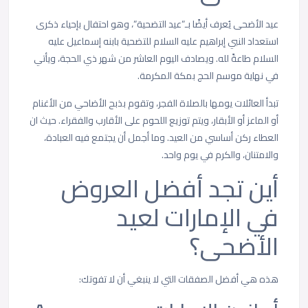
عيد الأضحى يُعرف أيضًا بـ”عيد التضحية”، وهو احتفال بإحياء ذكرى
استعداد النبي إبراهيم عليه السلام للتضحية بابنه إسماعيل عليه
السلام طاعةً لله. ويصادف اليوم العاشر من شهر ذي الحجة، ويأتي
في نهاية موسم الحج بمكة المكرمة.
تبدأ العائلات يومها بالصلاة الفجر، وتقوم بذبح الأضاحي من الأغنام
أو الماعز أو الأبقار، ويتم توزيع اللحوم على الأقارب والفقراء. حيث ان
العطاء ركن أساسي من العيد. وما أجمل أن يجتمع فيه العبادة،
والامتنان، والكرم في يوم واحد.
أين تجد أفضل العروض
في الإمارات لعيد
الأضحى؟
هذه هي أفضل الصفقات التي لا ينبغي أن لا تفوتك: