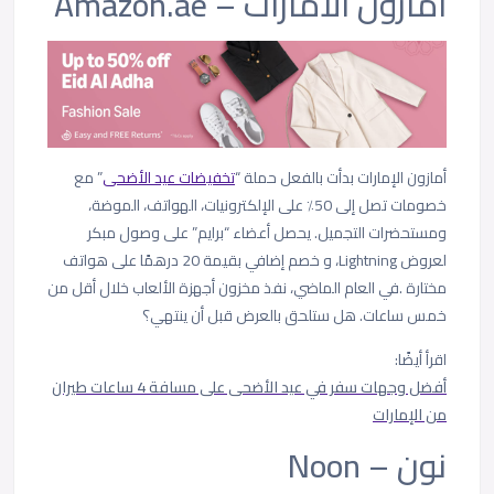
أمازون الامارات – Amazon.ae
أمازون الإمارات بدأت بالفعل حملة “
تخفيضات عيد الأضحى
” مع
خصومات تصل إلى 50٪ على الإلكترونيات، الهواتف، الموضة،
ومستحضرات التجميل. يحصل أعضاء “برايم” على وصول مبكر
لعروض Lightning، و خصم إضافي بقيمة 20 درهمًا على هواتف
مختارة .في العام الماضي، نفذ مخزون أجهزة الألعاب خلال أقل من
خمس ساعات. هل ستلحق بالعرض قبل أن ينتهي؟
اقرأ أيضًا:
أفضل وجهات سفر في عيد الأضحى على مسافة 4 ساعات طيران
من الإمارات
نون – Noon