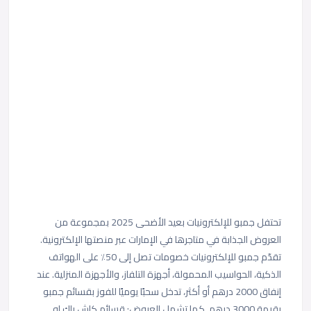
تحتفل جمبو للإلكترونيات بعيد الأضحى 2025 بمجموعة من
العروض الجذابة في متاجرها في الإمارات عبر منصتها الإلكترونية.
تقدّم جمبو للإلكترونيات خصومات تصل إلى 50٪ على الهواتف
الذكية، الحواسيب المحمولة، أجهزة التلفاز، والأجهزة المنزلية. عند
إنفاق 2000 درهم أو أكثر، تدخل سحبًا يوميًا للفوز بقسائم جمبو
بقيمة 3000 درهم. كما تشمل العروض: قسائم كاش باك او