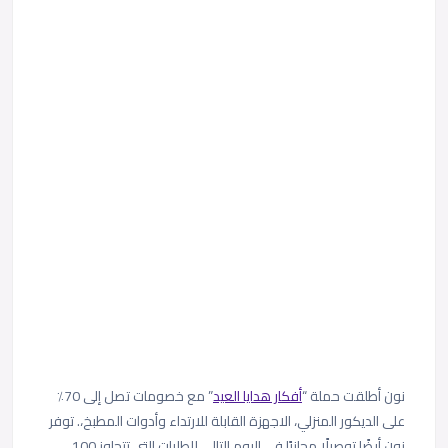
نون أطلقت حملة “
أفكار هدايا العيد
” مع خصومات تصل إلى 70٪
على الديكور المنزلي، الاجهزة القابلة للارتداء وأدوات المطبخ،. توفر
نون أيضًا توصيلًا مجانيًا في اليوم التالي للطلبات التي تتجاوز 100