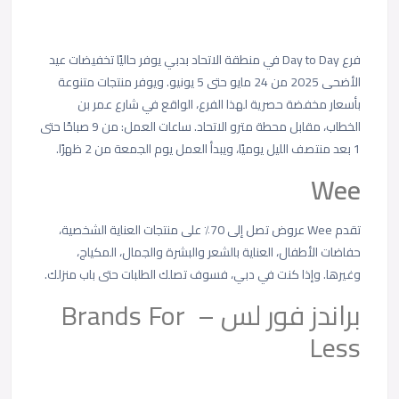
فرع Day to Day في منطقة الاتحاد بدبي يوفر حاليًا تخفيضات عيد
الأضحى 2025 من 24 مايو حتى 5 يونيو. ويوفر منتجات متنوعة
بأسعار مخفضة حصرية لهذا الفرع، الواقع في شارع عمر بن
الخطاب، مقابل محطة مترو الاتحاد. ساعات العمل: من 9 صباحًا حتى
1 بعد منتصف الليل يوميًا، ويبدأ العمل يوم الجمعة من 2 ظهرًا.
Wee
تقدم Wee عروض تصل إلى 70٪ على منتجات العناية الشخصية،
حفاضات الأطفال، العناية بالشعر والبشرة والجمال، المكياج،
وغيرها. وإذا كنت في دبي، فسوف تصلك الطلبات حتى باب منزلك.
براندز فور لس – Brands For
Less