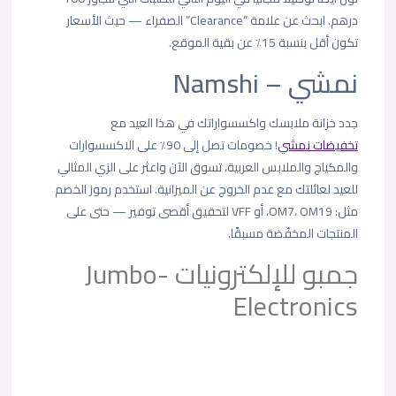
درهم. ابحث عن علامة “Clearance” الصفراء — حيث الأسعار
تكون أقل بنسبة 15٪ عن بقية الموقع.
نمشي – Namshi
جدد خزانة ملابسك واكسسواراتك في هذا العيد مع
تخفيضات نمشي
! خصومات تصل إلى 90٪ على الاكسسوارات
والمكياج والملابس العربية، تسوق الآن واعثر على الزي المثالي
للعيد لعائلتك مع عدم الخروج عن الميزانية. استخدم رموز الخصم
مثل: OM7، OM19، أو VFF لتحقيق أقصى توفير — حتى على
المنتجات المخفّضة مسبقًا.
جمبو للإلكترونيات -Jumbo
Electronics