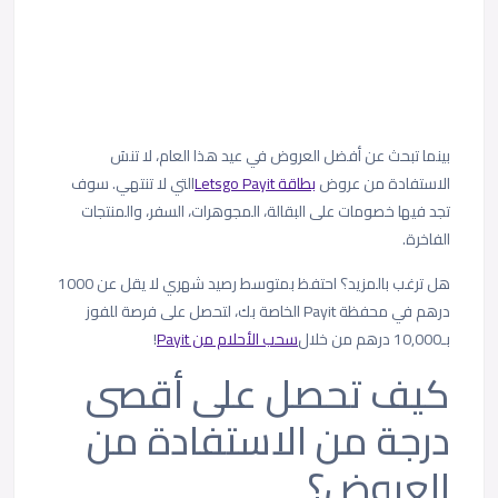
بينما تبحث عن أفضل العروض في عيد هذا العام، لا تنسَ
الاستفادة من عروض
بطاقة Letsgo Payit
التي لا تنتهي. سوف
تجد فيها خصومات على البقالة، المجوهرات، السفر، والمنتجات
الفاخرة.
هل ترغب بالمزيد؟ احتفظ بمتوسط رصيد شهري لا يقل عن 1000
درهم في محفظة Payit الخاصة بك، لتحصل على فرصة للفوز
بـ10,000 درهم من خلال
سحب الأحلام من Payit
!
كيف تحصل على أقصى
درجة من الاستفادة من
العروض؟