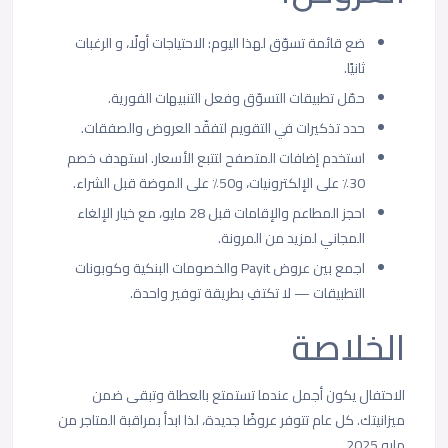
ضع قائمة تسوّق لهذا اليوم: الاحتياجات أولًا، و الرغبات
ثانيًا.
حمّل تطبيقات التسوّق وفعل التنبيهات الفورية.
حدد تذكيرات في التقويم لتفقّد العروض والصفقات.
استخدم إضافات المتصفح لتتبع الأسعار. استهدف خصم
30٪ على الإلكترونيات، و50٪ على الموضة قبل الشراء.
احجز المطاعم والإقامات قبل 28 مايو، مع خيار الإلغاء
المجاني لمزيد من المرونة.
اجمع بين عروض Payit والخصومات البنكية وكوبونات
التطبيقات — لا تكتفِ بطريقة توفير واحدة.
الخلاصة
الاحتفال يكون أجمل عندما تستمتع بالعطلة وتبقى ضمن
ميزانيتك. كل عام تتوفر عروضًا جديدة، لذا ابدأ بمراقبة المتاجر من
مايو 2025.