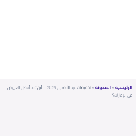
العرو
ض
في
الإمارا
ت؟
الرئيسية
»
المدونة
»
تخفيضات عيد الأضحى 2025 – أين تجد أفضل العروض
في الإمارات؟