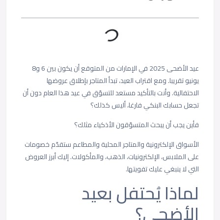
عيد الأضحى 2025 في الإمارات من المتوقع أن يكون بين 6 و8
يونيو تقريبا. ومع اقتراب العيد، تبدأ المتاجر بإطلاق عروضها
الاحتفالية. وأنت بالتأكيد مستعد للتسوّق في عيد هذا العام دون أن
تجعل حسابك البنكي فارغا، أليس كذلك؟
فأين يجب أن يبحث المتسوّقون الأذكياء مثلك؟
الأسواق الإلكترونية والمتاجر المحلية والمطاعم ستقدّم خصومات
على الملابس، الإلكترونيات، الذهب، والمأكولات. إليك أبرز العروض
التي لا ينبغي عليك تفويتها.
لماذا يُحتفل بعيد
الأضحى؟