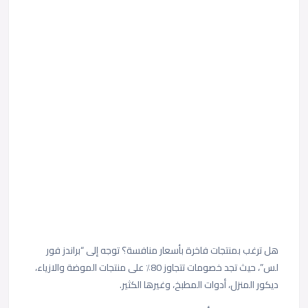
هل ترغب بمنتجات فاخرة بأسعار منافسة؟ توجه إلى “براندز فور
لس”، حيث تجد خصومات تتجاوز 80٪ على منتجات الموضة والازياء،
ديكور المنزل، أدوات المطبخ، وغيرها الكثير.