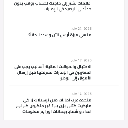
علامات تشير إلى حاجتك لحساب رواتب بدون
حد أدنى للرصيد في الإمارات
July 24, 2026
ما هي ميزة أرسل الآن وسدد لاحقاً؟
July 17, 2026
الاحتيال والحوالات المالية: أساليب يجب على
المغتربين في الإمارات معرفتها قبل إرسال
الأموال إلى الوطن
July 14, 2026
متحدہ عرب امارات میں ترسیلات زر کی
مارکیٹ کتنی بڑی ہے؟ غیر ملکیوں کے لیے
اعداد و شمار، رجحانات اور اہم معلومات