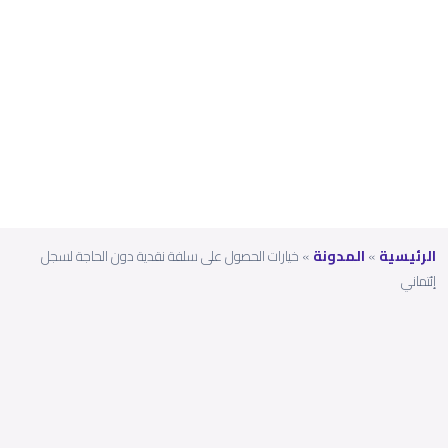
ة
لسجل
إئتمان
ي
الرئيسية
»
المدونة
»
خيارات الحصول على سلفة نقدية دون الحاجة لسجل
إئتماني