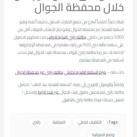
خلال محفظة الجوال
هناك خياراًَ خامساً أسرع من جميع الخيارات السابق ذكرها أعلاه وهو
السلفة النقدية عبر محفظة الجوال وهو خيار لأصحاب المرتبات أقل من
5000 درهم من حاملي
بطاقة راتبي البنكية للرواتب
حيث يمكنهم الحصول
على سلفة مالية حتى 50% من راتبك مباشرة في المحفظة الإلكترونية
الخاصة بك عبر ربط بطاقة راتبي للرواتب بمحفظة باييت للجوال ليتم سحب
السلفة من المحفظة مباشرة.
ذات صلة –
ميزة السلفة النقدية لحاملي بطاقة راتبي عبر محفظة الجوال
وختاماً وللوصول الفوري إلى ميزة “السلفة النقدية عند الطلب” كحامل
بطاقة راتبي قم بتحميل تطبيق باييت للجوال
عبر هذا الرابط
وتسجيل /
تفعيل حسابك لرباط بطاقة راتبي بالتطبيق.
Tags:
التثقيف المالي
الميزانية
راتبي
وضع الميزانية