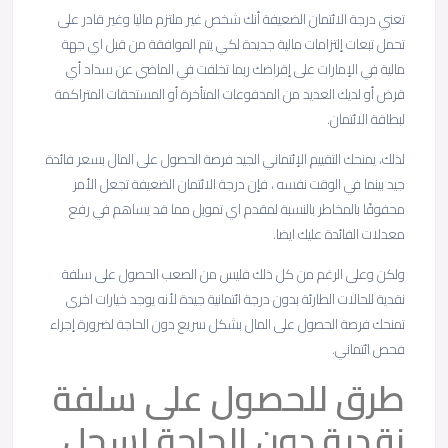
تعني درجة الائتمان الضعيفة أنك شخص غير ملتزم ماليا وغير قادر على
تحمل تبعات إلتزامات مالية جديدة لكي يتم الموافقة من قبل اي جهة
مالية في الإمارات على إقراضك ربما تخلفت في الماضي عن سداد أي
قرض أو لديك العديد من المدفوعات المتأخرة أو المستحقات المتراكمة
لبطاقة الائتمان.
لذلك، يمنحك التقييم الإئتماني الجيد فرصة الحصول على المال بسعر فائدة
جيد بينما في الوقت نفسه ، فإن درجة الائتمان الضعيفة تجعل الأمر
محفوفًا بالمخاطر بالنسبة لمقدم اي تمويل مما قد يساهم في رفع
معدلات الفائدة عليك ايضا.
ولكن وعلى الرغم من كل ذلك فليس من الصعب الحصول على سلفة
نقدية للحالات الطارئة بدون درجة ائتمانية جيدة لأنه يوجد خيارات اخرى
تمنحك فرصة الحصول على المال بشكل سريع دون الحاجة لضرورة إجراء
فحص ائتماني.
طرق للحصول على سلفة
نقدية دون الحاجة لسجل