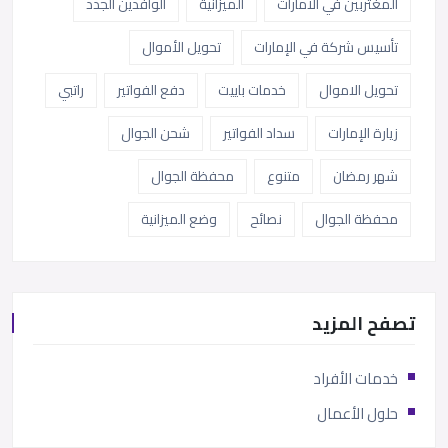
المغتربين في الامارات
الميزانية
الوافدين الجدد
تأسيس شركة في الإمارات
تحويل الأموال
تحويل الاموال
خدمات باييت
دفع الفواتير
راتبي
زيارة الإمارات
سداد الفواتير
شحن الجوال
شهر رمضان
متنوع
محفظة الجوال
محفظة الجوال
نصائح
وضع الميزانية
تصفح المزيد
خدمات الأفراد
حلول الأعمال