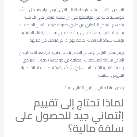
الفحص الائتماني هو سلوكك المالي الذي يقوم بمراجعته كل بنك أو
مؤسسة مالية قبل موافقتها على أي عملية إقراض مالي لك حيث
يخبرهم الفحص الإئتماني عن طريق معرفة درجة الائتمان الخاصة بك
بمدى استقرار وضعك المالي و انتظامك في سداد إلتزاماتك المالية بما
يؤهلك لسداد الالتزامات الخاصة بهم إذا تم إقراضك من خلالهم.
ويتم فحص التاريخ الإئتماني الخاص بك عن طريق مراجعة الخط الزمني
الخاص بسداد المستحقات المختلفة في موعدها (كفواتير المرافق
ومستحقات بطاقة الائتمان ، إلخ) وأيضاً مراقبة نمط السداد الخاص بك
للقروض السابقة.
ولكن لماذا تحتاج إلى تاريخ ائتماني جيد؟.
لماذا تحتاج إلى تقييم
إئتماني جيد للحصول على
سلفة مالية؟