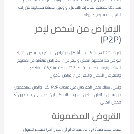
سدادها بخصمها تلقائيا إما بالكامل او وفق أقساط متساوية من راتب
الشهر الجديد بمجرد نزوله.
الإقراض من شخص لإخر
)
P2P
(
إقراض P2P هو شكل من أشكال الإقراض المباشر حيث يمكن للأفراد
التواصل مع بعضهم البعض والإقراض / الاقتراض مباشرة من بعضهم
البعض. وتوفر منصات الإقراض P2P منصة مشتركة للمقترضين
والمقرضين للاتصال والاقتراض / إقراض الأموال.
ولكن ، هناك بعض المقرضين على منصات P2P أيضًا ، والذين سيتحققون
من سجل الائتمان الخاص بك ، ومن الممكن ان تحصل على واحد دون أي
فحص ائتماني.
القروض المضمونة
عندما تقدم ضمانًا (ودائع، سندات أو أي ضمان آخر) لمقدم التمويل ،