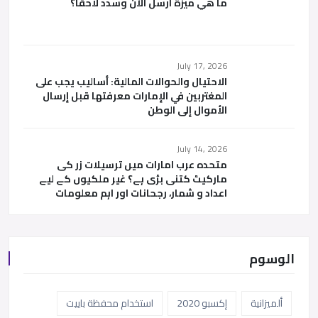
ما هي ميزة أرسل الآن وسدد لاحقاً؟
July 17, 2026
الاحتيال والحوالات المالية: أساليب يجب على
المغتربين في الإمارات معرفتها قبل إرسال
الأموال إلى الوطن
July 14, 2026
متحدہ عرب امارات میں ترسیلات زر کی
مارکیٹ کتنی بڑی ہے؟ غیر ملکیوں کے لیے
اعداد و شمار، رجحانات اور اہم معلومات
الوسوم
ألميزانية
إكسبو 2020
استخدام محفظة باييت