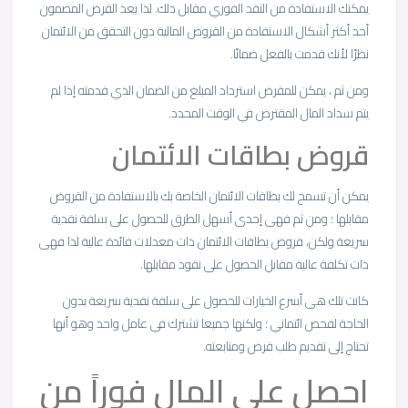
يمكنك الاستفادة من النقد الفوري مقابل ذلك. لذا يعد القرض المضمون
أحد أكثر أشكال الاستفادة من القروض المالية دون التحقق من الائتمان
نظرًا لأنك قدمت بالفعل ضمانًا.
ومن ثم ، يمكن للمقرض استرداد المبلغ من الضمان الذي قدمته إذا لم
يتم سداد المال المقترض في الوقت المحدد.
قروض بطاقات الائتمان
يمكن أن تسمح لك بطاقات الائتمان الخاصة بك بالاستفادة من القروض
مقابلها ؛ ومن ثم فهى إحدى أسهل الطرق للحصول على سلفة نقدية
سريعة ولكن، قروض بطاقات الائتمان ذات معدلات فائدة عالية لذا فهى
ذات تكلفة عالية مقابل الحصول على نقود مقابلها.
كانت تلك هى أسرع الخيارات للحصول على سلفة نقدية سريعة بدون
الحاجة لفحص ائتماني ؛ ولكنها جميعا تشترك في عامل واحد وهو أنها
تحتاج إلى تقديم طلب قرض ومتابعته.
احصل على المال فوراً من