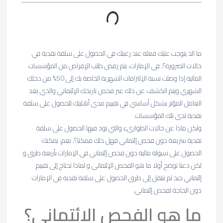
ما الذ يتوجب عليك فعله عند رغبتك في الحصول على سلفة نقدية في
حالات الضرورة؟، في الإمارات، يتم رفض طلب الإقراض من المؤسسات
المالية إذا وصلت نسبة الإلتزامات الشهرية الخاصة بك إلى 50% من دخلك
الشهري ويتم الكشف عن ذلك عبر فحص تاريخك الإئتماني والذي يعد
العامل المؤثر بشكل أساسي في تقييم مدى أهليتك للحصول على سلفة
نقدية لدى تلك المؤسسات.
ولكن ماذا عن حالات الطوارىء والتي تود فيها الحصول على سلفة
نقدية سريعة دون فحص إئتماني فهل ذلك ممكنا؟، نعم، يمكنك
الحصول على سيولة مالية دون فحص إئتماني في الإمارات بأربعة طرق و
لكن دعنا نوضح أولا ما هو الفحص الإئتماني و لماذا تحتاج إلى تقييم
إئتماني جيد ثم ننتقل إلى طرق الحصول على سلفة نقدية في الإمارات
دون الحاجة لفحص إئتماني.
ما هو الفحص الائتماني؟