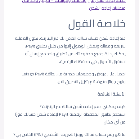
خدمة إعادة شحن نول وحافلات ومواقف – تطبيق واحد لكل
متطلبات إعادة الشحن
خلاصة القول
عند إعادة شحن حساب سالك الخاص بك عبر الإنترنت، تكون العملية
سريعة وفعالة ويمكن الوصول إليها من خلال تطبيق Payit،
يمكنك إدارة جميع مدفوعاتك من تطبيق واحد مع إرسال أو
استقبال الأموال في محفظتك الرقمية.
احصل على عروض وخصومات حصرية من بطاقة Letsgo Payit
واربح جوائز مثيرة. قم بتنزيل التطبيق الآن.
الأسئلة الشائعة
كيف يمكنني دفع إعادة شحن سالك عبر الإنترنت؟
استخدم تطبيق المحفظة الرقمية
Payit
لإعادة شحن حسابك فورًا
من أي مكان.
ما هو رقم حساب سالك ورمز التعريف الشخصي (PIN) الخاص بي؟