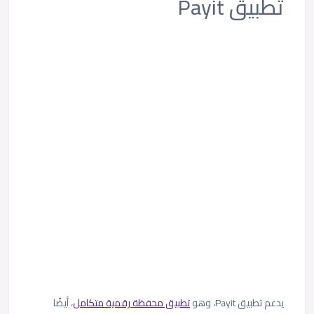
تطبيق Payit
يدعم تطبيق Payit، وهو
تطبيق محفظة رقمية متكامل
، أيضًا