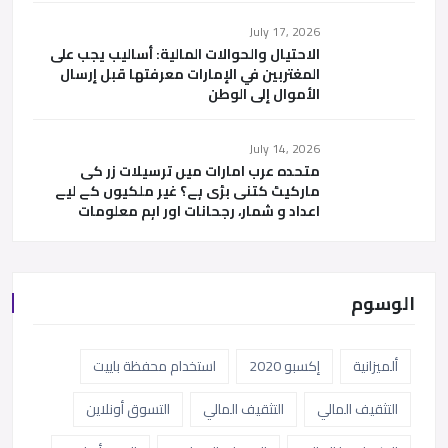
July 17, 2026
الاحتيال والحوالات المالية: أساليب يجب على
المغتربين في الإمارات معرفتها قبل إرسال
الأموال إلى الوطن
July 14, 2026
متحدہ عرب امارات میں ترسیلات زر کی
مارکیٹ کتنی بڑی ہے؟ غیر ملکیوں کے لیے
اعداد و شمار، رجحانات اور اہم معلومات
الوسوم
ألميزانية
إكسبو 2020
استخدام محفظة باييت
التثقيف المالي
التثقيف المالي
التسوق أونلاين