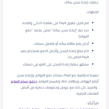
عمليات إعادة شحن سالك.
الخطوات
قم بتنزيل تطبيق Payit على هاتفك الذكي وافتحه.
حدد خيار “إعادة شحن سالك” ضمن علامة “دفع
الفواتير”.
أدخل رقم بطاقة سالك أو تفاصيل حسابك.
اختر مبلغ إعادة الشحن وأكمل الدفع باستخدام رصيد
Payit الخاص بك.
ستظهر عملية إعادة الشحن على الفور في حسابك.
نصيحة احترافية:
مع Payit، يمكنك دفع الفواتير، وإعادة شحن
أرقام الهواتف وبطاقات Nol، وتقسيم الفواتير، و
دفع رسوم التعليم
، والمزيد، كل ذلك مع عروض وخصومات حصرية من أفضل
العلامات التجارية.
اقرأ
أيضًا
: