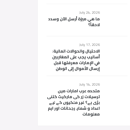
July 24, 2026
ما هي ميزة أرسل الآن وسدد
لاحقاً؟
July 17, 2026
الاحتيال والحوالات المالية:
أساليب يجب على المغتربين
في الإمارات معرفتها قبل
إرسال الأموال إلى الوطن
July 14, 2026
متحدہ عرب امارات میں
ترسیلات زر کی مارکیٹ کتنی
بڑی ہے؟ غیر ملکیوں کے لیے
اعداد و شمار، رجحانات اور اہم
معلومات