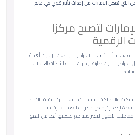
مل التي تمكن الامارات من إحداث تأثير قوي في عالم
مارات لتصبح مركزًا
ت الرقمية
 القوية بشأن الأصول الافتراضية ، وضعت الإمارات أهدافًا
 افتراضية بحيث صارت الإمارات جاذبة لشركات العملات
سباب:
مريكية والمملكة المتحدة قد اتبعت نهجًا متحفظا تجاه
ستعدة لإصدار تراخيص فيدرالية للعملات الرقمية.
يم معاملات الأصول الافتراضية مع تمكينها أيضًا من النمو