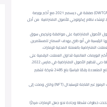
أبرمت هيئة مركز دبي التجاري العالمي (DWTCA) صفقة في ديسمبر 2021 مع أكبر بورصة
، لإنشاء نظام إيكولوجي للأصول الافتراضية من أجل
ول الأصول الافتراضية على موافقة وترخيص سوق
A) وأنشأت مقراتها الرئيسية في أبو ظبي بهدف السماح للمستثمرين
لات الافتراضية بالعملة المحلية للإمارات.
البورصات العالمية لتداول العملات الرقمية على
بي لتنظيم الأصول الافتراضية في مارس 2022.
اجتذب مركز التشفير التابع لمركز دبي للسلع المتعددة رقمًا قياسيًا بلغ 2485 شركة تشفير
تشهد الإمارات طفرة هائلة في معاملات الرموز غير القابلة للإستبدال (NFT) والتي وصلت إلى
اتخذت خطوات نشطة وجادة نحو جعل الإمارات مركزًا