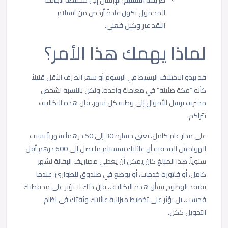
طريقة التسليم:
الإرسال إلى محفظة الهاتف
المحمول يكون عادةً أرخص من استلام
النقد عبر وكيل فعلي.
لماذا يهمك هذا الأمر؟
قد يبدو الاختلاف البسيط في الرسوم أو سعر الصرف الأقل قليلاً
كأنه “فكة ضئيلة” في معاملة واحدة. ولكن بالنسبة لشخص
محترف يرسل الأموال إلى وطنه كل شهر، فإن هذه التكاليف
تتراكم.
على مدار عام كامل، تعني خسارة 30 إلى 50 درهماً شهرياً بسبب
الهوامش المخفية أن عائلتك ستستلم ما يصل إلى 600 درهم أقل
سنوياً. هذا المبلغ كان يمكن أن يغطي مصاريف البقالة لشهر
كامل، أو فاتورة خدمات، أو يوضع في صندوق للطوارئ. عندما
تفتقد الوضوح بشأن هذه التكاليف، فإن ذلك لا يؤثر على محفظتك
فحسب، بل يؤثر على تخطيط ميزانية عائلتك وثقتك في نظام
التحويل ككل.