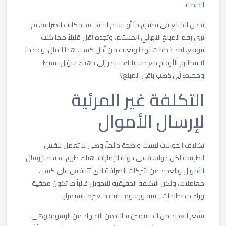
الخاصة.
تدخل المبلغ في تطبيق ما أو تسلم النقد عند مكاتب الصرافة، ثم
ترى رقم المبلغ النهائي المستلم، وتجده أقل قليلاً مما كنت
تتوقع. لقد خططت لهذا وتعبت من أجل كسب هذا المال، وعندما
لا تتطابق الأرقام مع حساباتك، يتبادر إلى ذهنك سؤال بسيط
ومحبط: أين ذهب باقي المبلغ؟
التكلفة غير المرئية
لإرسال الأموال
تكاليف الحوالات ليست واضحة دائماً، وهي لا تعمل بنفس
الطريقة لكل دولة. ففي دولة الإمارات، هناك طرق عديدة لإرسال
الأموال والعديد من شركات الصرافة التي تتنافس على كسب
معاملتك، ولكن التكلفة الحقيقية للتحويل غالباً ما تكون مخفية
وراء مصطلحات تقنية ورسوم بيانية متغيرة باستمرار.
يشعر العديد من المقيمين بحالة من الإجهاد من الرسوم؛ وهي