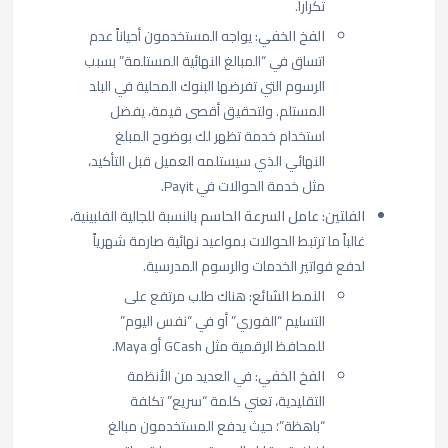
تكراراً.
الفخ الخفي:
يواجه المستخدمون أحياناً عدم
اتساق في “المبالغ النهائية المستلمة” بسبب
الرسوم التي تفرضها البنوك المحلية في البلد
المستلم. ولتحقيق أقصى قيمة، يفضل
استخدام خدمة تظهر لك بوضوح المبلغ
النهائي الذي سيستلمه العميل قبل التأكيد،
مثل خدمة الحوالات في Payit.
الفلتين: عامل السرعة الحاسم
بالنسبة للجالية الفلبينية،
غالباً ما ترتبط الحوالات بمواعيد نهائية صارمة شهرياً
لدفع فواتير الخدمات والرسوم المدرسية.
النمط الشائع:
هناك طلب مرتفع على
التسليم “الفوري” أو في “نفس اليوم”
للمحافظ الرقمية مثل GCash أو Maya.
الفخ الخفي:
في العديد من الأنظمة
التقليدية، تعني كلمة “سريع” تكلفة
“باهظة”؛ حيث يدفع المستخدمون مبالغ