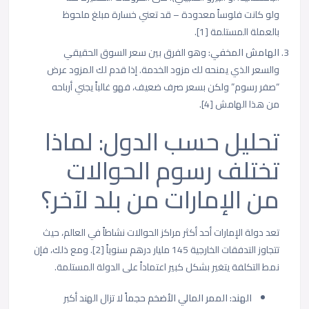
ولو كانت فلوساً معدودة – قد تعني خسارة مبلغ ملحوظ
بالعملة المستلمة [1].
الهامش المخفي:
وهو الفرق بين سعر السوق الحقيقي
والسعر الذي يمنحه لك مزود الخدمة. إذا قدم لك المزود عرض
“صفر رسوم” ولكن بسعر صرف ضعيف، فهو غالباً يجني أرباحه
من هذا الهامش [4].
تحليل حسب الدول: لماذا
تختلف رسوم الحوالات
من الإمارات من بلد لآخر؟
تعد دولة الإمارات أحد أكثر مراكز الحوالات نشاطاً في العالم، حيث
تتجاوز التدفقات الخارجية 145 مليار درهم سنوياً [2]. ومع ذلك، فإن
نمط التكلفة يتغير بشكل كبير اعتماداً على الدولة المستلمة.
الهند: الممر المالي الأضخم حجماً
لا تزال الهند أكبر