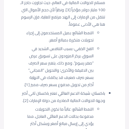
مستلم للحوالات المالية في العالم، حيث تجاوزت حاجز الـ
100 مليار دولار مؤخراً [3]. ونظراً لأن حجم الأموال التي
تنتقل من الإمارات إلى الهند مرتفع للغاية، فإن الرسوم
هنا هي الأدنى عموماً.
النمط الشائع:
يميل المستخدمون إلى إجراء
تحويلات متكررة بمبالغ أصغر.
الفخ الخفي:
بسبب التنافس الشديد في
السوق، يركز المزودون على تسويق عرض
“صفر رسوم”. ومع ذلك، يتغير سعر الصرف
بين الدقيقة والأخرى؛ والتحويل “المجاني”
بسعر صرف ضعيف قد يكلفك في النهاية
أكثر من تحويل مدفوع بسعر صرف مميز [1].
باكستان: شبكة الدعم العائلي
تعتبر باكستان ثاني أكبر
وجهة للحوالات المالية الصادرة من دولة الإمارات [2].
النمط الشائع:
غالباً ما تكون التحويلات
مدفوعة بحالات الدعم العائلي العاجل، مما
يؤدي إلى إرسال مبالغ أصغر وبشكل أكثر