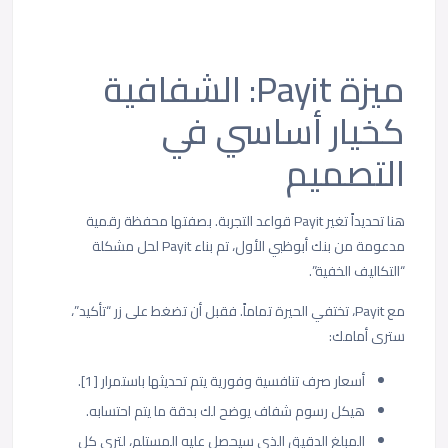
ميزة Payit: الشفافية
كخيار أساسي في
التصميم
هنا تحديداً تغير Payit قواعد التجربة. بصفتها محفظة رقمية
مدعومة من بنك أبوظبي الأول، تم بناء Payit لحل مشكلة
“التكاليف الخفية”.
مع Payit، تختفي الحيرة تماماً. فقبل أن تضغط على زر “تأكيد”،
سترى أمامك:
أسعار صرف تنافسية وفورية يتم تحديثها باستمرار [1].
هيكل رسوم شفاف يوضح لك بدقة ما يتم احتسابه.
المبلغ الدقيق الذي سيحصل عليه المستلم، لترى كل