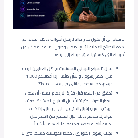
لا تحتاج إلى أن تكون خبيراً مالياً لترسل أموالك بذكاء؛ فقط اتبع
هذه النصائح العملية الأربع لضمان وصول أكبر قدر ممكن من
أموالك التي كسبتها بعرق جبينك إلى بيتك:
قارن “المبلغ النهائي المستلم”:
تجاهل العناوين الرنانة
مثل “صفر رسوم”، واسأل دائماً: “إذا أعطيتكم 1,000
درهم، كم ستحصل عائلتي في يدها بالضبط؟”
تحقق من السعر قبل فترة الازدحام:
يمكن أن تكون
أسعار الصرف أكثر تقلباً حول التواريخ المعتادة لصرف
الرواتب بسبب إقبال الكثيرين على الإرسال. إذا كانت
فواتيرك تسمح بذلك، فإن التحقق من السعر قبل
بضعة أيام أو بعدها قد يوفر عليك هامشاً كبيراً.
تجنب رسوم “الطوارئ”:
خطط لتحويلاتك مسبقاً حتى لا