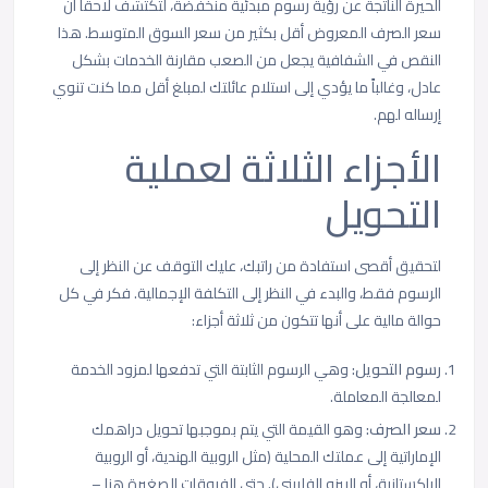
الحيرة الناتجة عن رؤية رسوم مبدئية منخفضة، لتكتشف لاحقاً أن
سعر الصرف المعروض أقل بكثير من سعر السوق المتوسط. هذا
النقص في الشفافية يجعل من الصعب مقارنة الخدمات بشكل
عادل، وغالباً ما يؤدي إلى استلام عائلتك لمبلغ أقل مما كنت تنوي
إرساله لهم.
الأجزاء الثلاثة لعملية
التحويل
لتحقيق أقصى استفادة من راتبك، عليك التوقف عن النظر إلى
الرسوم فقط، والبدء في النظر إلى التكلفة الإجمالية. فكر في كل
حوالة مالية على أنها تتكون من ثلاثة أجزاء:
رسوم التحويل:
وهي الرسوم الثابتة التي تدفعها لمزود الخدمة
لمعالجة المعاملة.
سعر الصرف:
وهو القيمة التي يتم بموجبها تحويل دراهمك
الإماراتية إلى عملتك المحلية (مثل الروبية الهندية، أو الروبية
الباكستانية، أو البيزو الفلبيني). حتى الفروقات الصغيرة هنا –