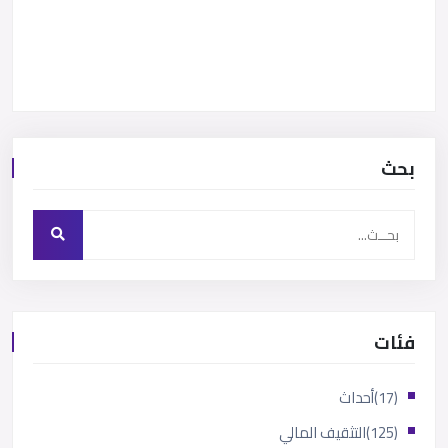
بحث
فئات
(17)
أحداث
(125)
التثقيف المالي