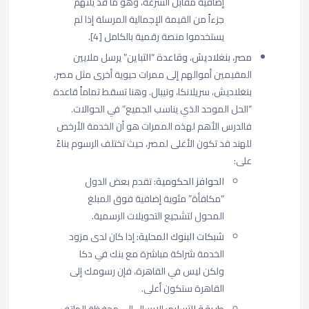
إضافية مقابل السرعة، وهو ما قد يلتهم
جزءاً من القيمة الإجمالية المرسلة إذا لم
يستخدموا منصة رقمية بالكامل [4].
مصر، بنغلاديش، وقاعدة “التباين”
يرسل ملايين
المقيمين أموالهم إلى ممرات حيوية أخرى مثل مصر،
بنغلاديش، سريلانكا، ونيبال. وهنا تسقط تماماً قاعدة
“الحل الموحد الذي يناسب الجميع” في الحوالات.
فالدرس الأهم لهذه الممرات هو أن الخدمة الأرخص
للهند قد تكون الأغلى لمصر، حيث تختلف الرسوم بناءً
على:
الحوافز الحكومية:
تقدم بعض الدول
“مكافأة” مئوية إضافية فوق المبلغ
المحول لتشجيع التحويلات الرسمية.
شبكات البنوك المحلية:
إذا كان لدى مزود
الخدمة شراكة مباشرة مع بنك في دكا
ولكن ليس في القاهرة، فإن رسومك إلى
القاهرة ستكون أعلى.