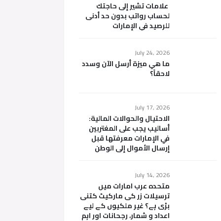
علامات تشير إلى حاجتك
لحساب رواتب بدون حد أدنى
للرصيد في الإمارات
July 24, 2026
ما هي ميزة أرسل الآن وسدد
لاحقاً؟
July 17, 2026
الاحتيال والحوالات المالية:
أساليب يجب على المغتربين
في الإمارات معرفتها قبل
إرسال الأموال إلى الوطن
July 14, 2026
متحدہ عرب امارات میں
ترسیلات زر کی مارکیٹ کتنی
بڑی ہے؟ غیر ملکیوں کے لیے
اعداد و شمار، رجحانات اور اہم