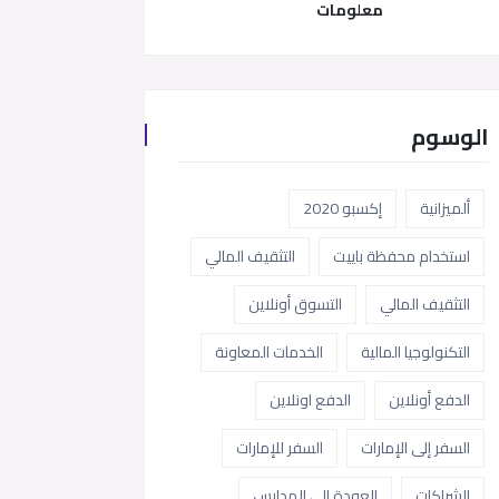
معلومات
الوسوم
ألميزانية
إكسبو 2020
استخدام محفظة باييت
التثقيف المالي
التثقيف المالي
التسوق أونلاين
التكنولوجيا المالية
الخدمات المعاونة
الدفع أونلاين
الدفع اونلاين
السفر إلى الإمارات
السفر للإمارات
الشراكات
العودة إلى المدارس