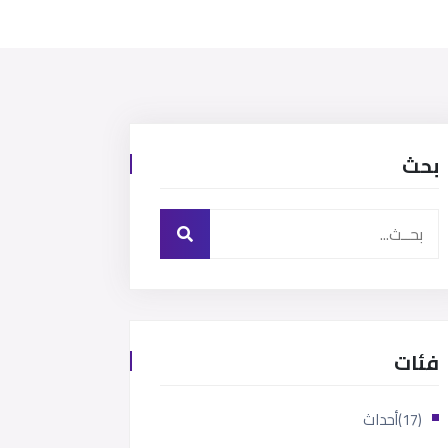
بحث
فئات
(17)
أحداث