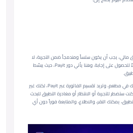
مالي، يجب أن يكون سلساً ومندمجاً ضمن التجربة، لا
منفصلاً عنها. لا ينبغي للمستخدم أن ينتظر طويلاً للحصول على إجابة. وهنا يأتي دور Payit، حيث يبسّط
بيق.
تخيّل هذا الموقف: أنت تتناول الغداء مع زملائك في مطعم، وتريد تقسيم الفاتورة عبر Payit، لكنك غير
ت ستضطر للتجربة أو الانتظار أو مغادرة التطبيق للبحث
بيق، يمكنك النقر، والاطلاع، والمتابعة فوراً دون أي