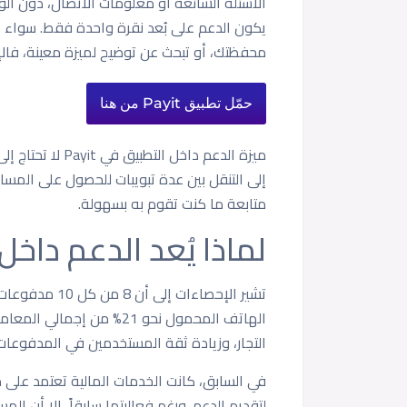
يكون الدعم على بُعد نقرة واحدة فقط. سواء ك
محفظتك، أو تبحث عن توضيح لميزة معينة، فالإجا
حمّل تطبيق Payit من هنا
ميزة الدعم داخل 
إلى التنقل بين عدة تبويبات للحصول على المسا
متابعة ما كنت تقوم به بسهولة.
لماذا يُعد الدعم داخل
تشير الإحصاءات 
الهاتف المحمول نحو 21% من
التجار، وزيادة ثقة المستخدمين في المدفوعات ا
في السابق، كانت الخدمات المالية تعتمد على مرا
لتقديم الدعم. ورغم فعاليتها سابقاً، إلا أن المس