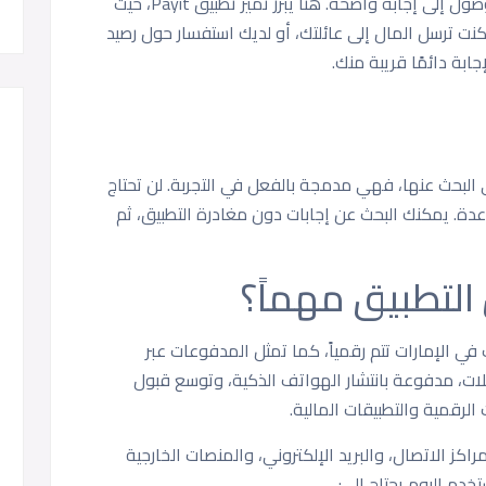
الأسئلة الشائعة أو معلومات الاتصال، دون الوصول إلى إجابة واضحة. هنا يبرز تميّز تطبيق Payit، حيث
نت ترسل المال إلى عائلتك، أو لديك استفسار حول رصيد
بة دائمًا قريبة منك.
التطبيق في Payit لا تحتاج إلى البحث عنها، فهي مدمجة بالفعل في التجربة. لن تحتاج
عدة. يمكنك البحث عن إجابات دون مغادرة التطبيق، ثم
 التطبيق مهماً؟
إلى أن 8 من كل 10 مدفوعات في الإمارات تتم رقمياً، كما تمثل المدفوعات عبر
 إجمالي المعاملات، مدفوعة بانتشار الهواتف الذكية، وتوسع قبول
لرقمية والتطبيقات المالية.
كز الاتصال، والبريد الإلكتروني، والمنصات الخارجية
تخدم اليوم يحتاج إلى: