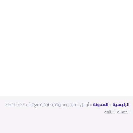
هذه
الأخطا
ء
الخم
سة
الشائ
عة
الرئيسية
»
المدونة
»
أرسل الأموال بسهولة واحترافية مع تجنّب هذه الأخطاء
الخمسة الشائعة