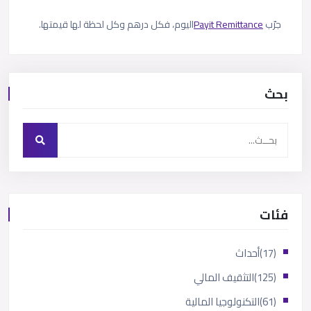
جرّب
Payit Remittance
اليوم، فكل درهم وكل لحظة لها قيمتها.
بحث
فئات
(17)
أحداث
(125)
التثقيف المالي
(61)
التكنولوجيا المالية