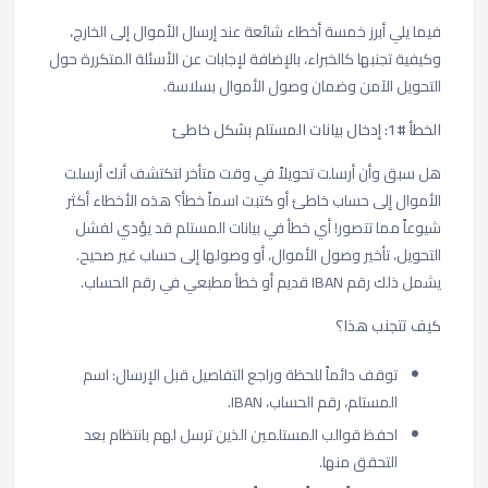
فيما يلي أبرز خمسة أخطاء شائعة عند إرسال الأموال إلى الخارج،
وكيفية تجنبها كالخبراء، بالإضافة لإجابات عن الأسئلة المتكررة حول
التحويل الآمن وضمان وصول الأموال بسلاسة.
الخطأ #1: إدخال بيانات المستلم بشكل خاطئ
هل سبق وأن أرسلت تحويلاً في وقت متأخر لتكتشف أنك أرسلت
الأموال إلى حساب خاطئ أو كتبت اسماً خطأ؟ هذه الأخطاء أكثر
شيوعاً مما تتصور! أي خطأ في بيانات المستلم قد يؤدي لفشل
التحويل، تأخير وصول الأموال، أو وصولها إلى حساب غير صحيح.
يشمل ذلك رقم IBAN قديم أو خطأ مطبعي في رقم الحساب.
كيف تتجنب هذا؟
توقف دائماً للحظة وراجع التفاصيل قبل الإرسال: اسم
المستلم، رقم الحساب، IBAN.
احفظ قوالب المستلمين الذين ترسل لهم بانتظام بعد
التحقق منها.