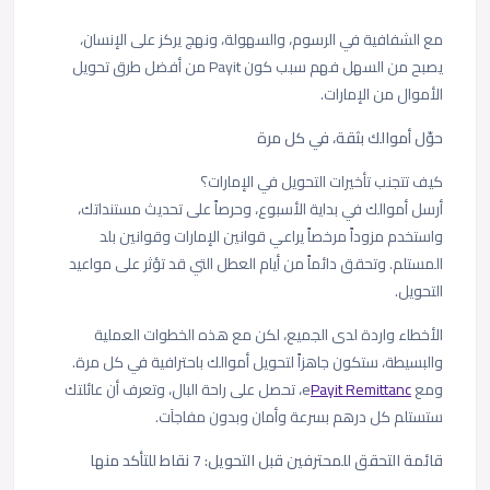
مع الشفافية في الرسوم، والسهولة، ونهج يركز على الإنسان،
يصبح من السهل فهم سبب كون Payit من أفضل طرق تحويل
الأموال من الإمارات.
حوّل أموالك بثقة، في كل مرة
كيف تتجنب تأخيرات التحويل في الإمارات؟
أرسل أموالك في بداية الأسبوع، وحرصاً على تحديث مستنداتك،
واستخدم مزوداً مرخصاً يراعي قوانين الإمارات وقوانين بلد
المستلم. وتحقق دائماً من أيام العطل التي قد تؤثر على مواعيد
التحويل.
الأخطاء واردة لدى الجميع، لكن مع هذه الخطوات العملية
والبسيطة، ستكون جاهزاً لتحويل أموالك باحترافية في كل مرة.
ومع
Payit Remittanc
e، تحصل على راحة البال، وتعرف أن عائلتك
ستستلم كل درهم بسرعة وأمان وبدون مفاجآت.
قائمة التحقق للمحترفين قبل التحويل: 7 نقاط للتأكد منها