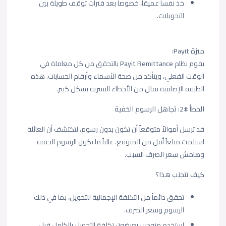
خذ نفساً عميقاً، خصوصاً بعد فترات توقف طويلة بين
التحويلات.
ميزة Payit:
يقوم نظام
Payit Remittance
بالتحقق من كل معاملة في
الوقت الفعلي، ويتأكد من صحة الأسماء وأرقام الحسابات. هذه
الطبقة الإضافية تقلل من الأخطاء البشرية بشكل كبير.
الخطأ #2: تجاهل الرسوم الخفية
قد ترسل أموالاً متوقعاً أن تكون بدون رسوم، لتكتشف أن العائلة
استلمت مبلغاً أقل من المتوقع. غالباً ما تكون الرسوم الخفية
وهامش سعر الصرف السبب.
كيف تتجنب هذا؟
تحقق دائماً من التكلفة الإجمالية للتحويل، بما في ذلك
الرسوم وسعر الصرف.
استخدم مزودين يعرضون تكلفة التحويل بالكامل قبل