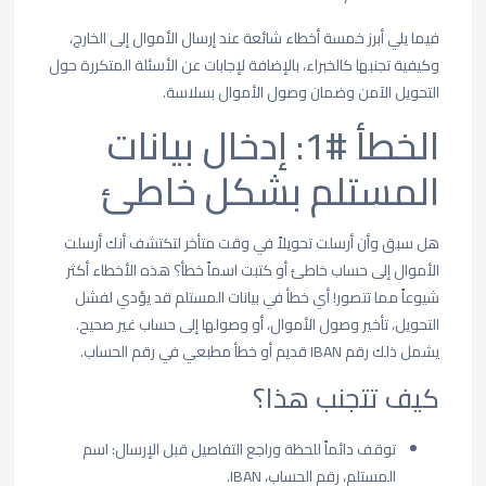
فيما يلي أبرز خمسة أخطاء شائعة عند إرسال الأموال إلى الخارج،
وكيفية تجنبها كالخبراء، بالإضافة لإجابات عن الأسئلة المتكررة حول
التحويل الآمن وضمان وصول الأموال بسلاسة.
الخطأ #1: إدخال بيانات
المستلم بشكل خاطئ
هل سبق وأن أرسلت تحويلاً في وقت متأخر لتكتشف أنك أرسلت
الأموال إلى حساب خاطئ أو كتبت اسماً خطأ؟ هذه الأخطاء أكثر
شيوعاً مما تتصور! أي خطأ في بيانات المستلم قد يؤدي لفشل
التحويل، تأخير وصول الأموال، أو وصولها إلى حساب غير صحيح.
يشمل ذلك رقم IBAN قديم أو خطأ مطبعي في رقم الحساب.
كيف تتجنب هذا؟
توقف دائماً للحظة وراجع التفاصيل قبل الإرسال: اسم
المستلم، رقم الحساب، IBAN.