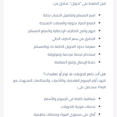
قبل الضغط على “تحويل”، تحقق من:
اسم المستلم وتفاصيل الحساب بدقة
المبلغ المراد تحويله والعملات الصحيحة
فهم واضح للتكاليف الإجمالية والمبلغ المستلم
التحقق من سعر الصرف الحالي
معرفة حدود التحويل الخاصة بك وبالمستلم
استخدام منصة مرخصة وموثوقة
حفظ الإيصال وتتبع المعاملة
هل أنت جاهز لتحويلات بلا توتر أو تعقيدات؟
انتهت أيام الرسوم الغامضة، والتأخيرات، والمكالمات المجهدة. مع
Payit، ستحصل على:
شفافية كاملة في الرسوم والأسعار
تحديثات فورية للتحويلات
أمان على مستوى البنوك وضمانات تنظيمية