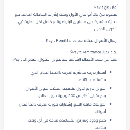
أمان مع Payit:
مدعوم من
بنك أبو ظبي الأول
وتحت إشراف السلطات المالية، مع
حماية مشفرة على مستوى البنوك وتتبع كامل لكل خطوة في
التحويل الدولي.
إرسال الأموال بذكاء مع Payit Remittance
لماذا تختار Payit Remittance؟
بعيداً عن تجنب الأخطاء الشائعة عند تحويل الأموال، يقدم لك Payit:
أسعار صرف مباشرة:
لتعرف بالضبط المبلغ الذي
ستستلمه عائلتك.
تحويل سريع لدول متعددة:
يمكنك تحويل الأموال
بسرعة إلى أكثر من 200 وجهة حول العالم.
تحويلات قابلة للتتبع:
إشعارات فورية لتعرف دائماً مكان
أموالك.
دعم ودود وسريع:
المساعدة متاحة في أي وقت
تحتاجه.