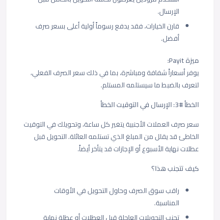
الإرسال.
قارن الخيارات، فقد يدفع رسوماً أولية أعلى بسعر صرف
أفضل.
ميزة Payit:
يوفر أسعاراً شفافة ومباشرة، بما في ذلك سعر الصرف الفعلي،
لتعرف بالضبط ما سيستلمه المستلم.
الخطأ #3: الإرسال في التوقيت الخطأ
سعر صرف العملات الأجنبية يتغير كل ساعة، وتحويلك في التوقيت
الخاطئ قد يقلل من المبلغ الذي تستلمه العائلة. التحويل قبل
عطلات نهاية الأسبوع أو الإجازات قد يتأخر أيضاً.
كيف تتجنب هذا؟
راقب سوق الصرف وحاول التحويل في الأوقات
المناسبة.
تجنب التحويلات العاجلة قبل العطلات أو عطلة نهاية