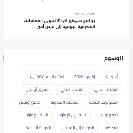
June 26, 2026
برنامج مليونير Payit: تحويل المعاملات
المصرفية اليومية إلى فرص أكبر
الوسوم
ألميزانية
إكسبو 2020
استخدام محفظة باييت
التثقيف المالي
التثقيف المالي
التسوق أونلاين
التكنولوجيا المالية
الخدمات المعاونة
الدفع أونلاين
الدفع اونلاين
السفر إلى الإمارات
السفر للإمارات
الشراكات
العودة إلى المدارس
العودة للدراسة