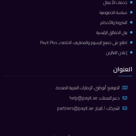
خدمات الأعمال
سياسة الخصوصية
الشروط والأحكام
بيان الحقائق الرئيسية
اطلع على جميع الرسوم والمصاريف الخاصة بـ Payit Plus
إعلان الفائزين
العنوان
الموقع: أبوظبي، الإمارات العربية المتحدة
دعم العملاء:
help@payit.ae
الشركات / التجار:
partners@payit.ae