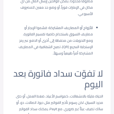
مصروفاً محدوداً. يمكن للوالدين إرسال المال من أي
مكان في الإمارات فوراً، أو وضع حد معين للمصروف
الأسبوعي.
للأزواج أو المصاريف المشتركة:
قسّموا الإيجار أو
مصاريف التسوق باستخدام خاصية تقسيم الفاتورة.
ومع التحويلات من محفظة إلى أخرى أو الدفع عبر رمز
الإستجابة السريع (QR)، تصبح الشفافية في المصاريف
المشتركة أمراً طبيعياً وسهلاً.
لا تفوّت سداد فاتورة بعد
اليوم
الحياة مليئة بالانشغالات، كمواسم الأعياد، ضغط العمل، أو حتى
مجرد النسيان، لكن رسوم تأخير الفواتير مثل ديوا، اتصالات، دو، أو
سالك تضيف عبئاً غير ضروري. مع Payit، يمكنك سداد الفواتير