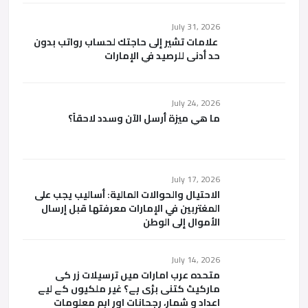
July 31, 2026
علامات تشير إلى حاجتك لحساب رواتب بدون
حد أدنى للرصيد في الإمارات
July 24, 2026
ما هي ميزة أرسل الآن وسدد لاحقاً؟
July 17, 2026
الاحتيال والحوالات المالية: أساليب يجب على
المغتربين في الإمارات معرفتها قبل إرسال
الأموال إلى الوطن
July 14, 2026
متحدہ عرب امارات میں ترسیلات زر کی
مارکیٹ کتنی بڑی ہے؟ غیر ملکیوں کے لیے
اعداد و شمار، رجحانات اور اہم معلومات