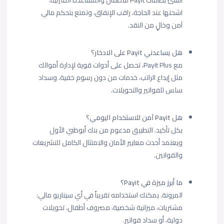
أنشئ بطاقات Payit للأطفال والمساعدة المنزلية،
اشحنها عند الحاجة، راقب الإنفاق، وتمتع بتحكم مالي
آمن وخالٍ من النقد.
هل يساعدني Payit على الادخار؟
مع Payit Plus، تحصل على أدوات قوية لإدارة أموالك
مثل إيداع الراتب، خدمات من دون رسوم خفية، وسداد
سلس للفواتير والتحويلات.
هل Payit آمن للاستخدام اليومي؟
بكل تأكيد. التطبيق مدعوم من بنك أبوظبي الأول
ويعتمد أحدث معايير الأمان والامتثال الكامل للتشريعات
والقوانين.
ما أبرز ميزة في Payit؟
المرونة. يمكنك استخدامه تقريباً في أي سيناريو مالي:
مشتريات، ميزانية شخصية، مصروف أطفال، تحويلات
دولية، أو سداد فواتير.