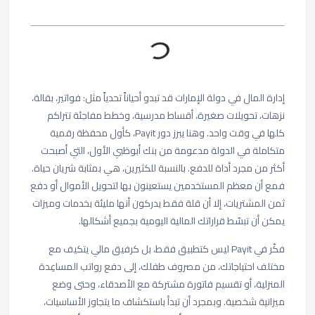
إدارة المال في دولة الإمارات قد تبدو أحياناً
تحدياً مثل:
فواتير، بقالة،
نزهات، تحويلات صغيرة، أقساط مدرسية، وخطط مفاجئة تتراكم
كلها في وقت واحد. وهنا يبرز دور Payit، كأول محفظة رقمية
متكاملة في الدولة مدعومة من بنك أبوظبي الأول، التي أصبحت
أكثر من مجرد أداة للدفع. بالنسبة للكثيرين، هي بمثابة شريان حياة.
فمع أن معظم المستخدمين يستعينون بها لتحويل الأموال أو دفع
ثمن المشتريات، إلا أن قلة فقط يدركون أنها مليئة بخدمات وميزات
يمكن أن تبسّط قراراتك المالية اليومية بجميع أشكالها.
فكّر في Payit ليس كتطبيق فقط، بل كرفيق مالي يتكيف مع
مختلف احتياجاتك، من مصروف طفلك، إلى دفع رواتب المساعِدة
المنزلية، أو تقسيم فاتورة مشتركة مع الأصدقاء، وحتى وضع
ميزانية شخصية. وبمجرد أن تبدأ باستكشاف ما يتجاوز الأساسيات،