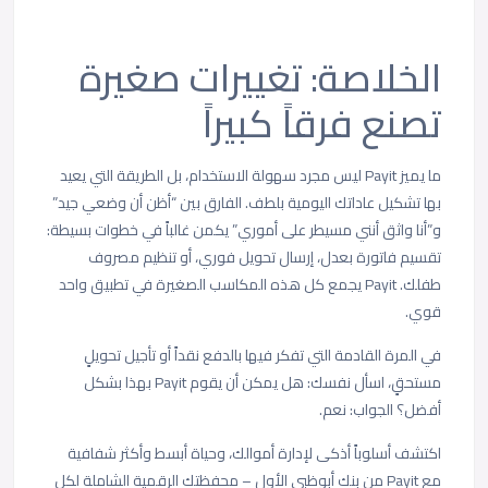
الخلاصة: تغييرات صغيرة
تصنع فرقاً كبيراً
ما يميز Payit ليس مجرد سهولة الاستخدام، بل الطريقة التي يعيد
بها تشكيل عاداتك اليومية بلطف. الفارق بين “أظن أن وضعي جيد”
و”أنا واثق أنني مسيطر على أموري” يكمن غالباً في خطوات بسيطة:
تقسيم فاتورة بعدل، إرسال تحويل فوري، أو تنظيم مصروف
طفلك. Payit يجمع كل هذه المكاسب الصغيرة في تطبيق واحد
قوي.
في المرة القادمة التي تفكر فيها بالدفع نقداً أو تأجيل تحويلٍ
مستحقٍ، اسأل نفسك: هل يمكن أن يقوم Payit بهذا بشكل
أفضل؟ الجواب: نعم.
اكتشف أسلوباً أذكى لإدارة أموالك، وحياة أبسط وأكثر شفافية
مع Payit من بنك أبوظبي الأول – محفظتك الرقمية الشاملة لكل