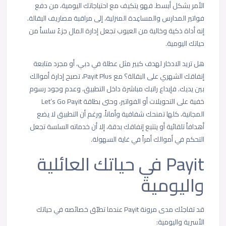
الأمر بشكل أبسط. فهو يتكيف مع احتياجاتك اليومية، من دفع
فواتير المدارس والمساعِدة المنزلية، إلى مراقبة مصاريف البقالة.
إنه أداة ذكية وخالية من العيوب تجعل إدارة المال جزءً سلساً من
حياتك اليومية.
هل تريد الادخار لهدف كبير مثل عطلة في دبي، أو مجرد متابعة
إنفاقك الشهري على البقالة؟ مع Payit Plus، تصبح إدارة أموالك
بين يديك. فإيداع راتبك مباشرة داخل التطبيق، وعدم وجود رسوم
خفية على التحويلات أو الفواتير، وحتى بطاقة Let’s Go Payit
المجانية، كلها تمنحك شفافية وأماناً. ورغم أن التطبيق لا يضع
أهدافاً تلقائية أو يتتبع إنفاقك بدقة، إلا أن خدماته السلسة تجعل
التحكم في أموالك أمراً في غاية السهولة.
Payit في حياتك العائلية
واليومية
قد تفاجئك مدى مرونة Payit عندما تطبّق خصائصه في حياتك
الأسرية واليومية: