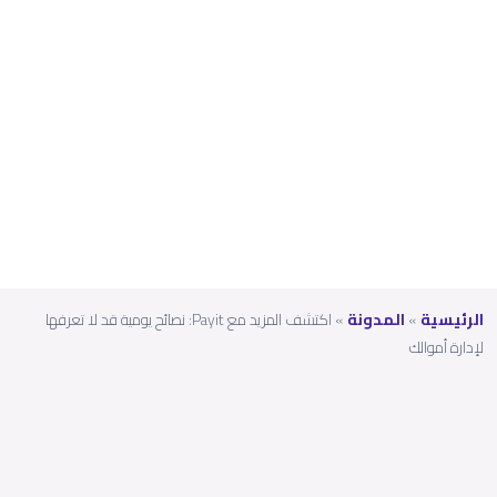
تعرف
ها
لإدارة
أموال
ك
الرئيسية
»
المدونة
»
اكتشف المزيد مع Payit: نصائح يومية قد لا تعرفها
لإدارة أموالك