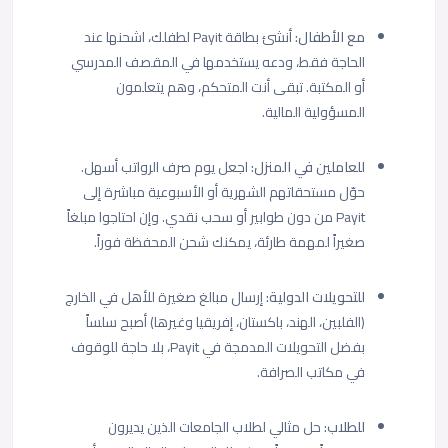
مع الأطفال:
أنشئ بطاقة Payit لطفلك، اشحنها عند
الحاجة فقط، ودعه يستخدمها في المقصف المدرسي
أو المكتبة. تبقى أنت المتحكم، وهم يتعلمون
المسؤولية المالية.
للعاملين في المنزل:
اجعل يوم صرف الرواتب أسهل.
حوّل مستحقاتهم الشهرية أو الأسبوعية مباشرة إلى
Payit من دون طوابير أو سحب نقدي. وإن احتاجوا مبلغاً
صغيراً لمهمة طارئة، يمكنك شحن المحفظة فوراً.
للتحويلات الدولية:
إرسال مبالغ صغيرة للأهل في الخارج
(الفلبين، الهند، باكستان، إفريقيا وغيرها) أصبح سلساً
بفضل التحويلات المدمجة في Payit، بلا حاجة للوقوف
في مكاتب الصرافة.
للطلاب:
حل مثالي لطلاب الجامعات الذين يديرون