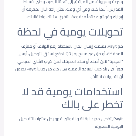
بسرعة وسهولة، من المرافق إلى تعبئة الرصيد، وحتى أقساط
المدارس، أينما كنت وفي أي وقت. تخيّل راحة البال بمعرفة أن
إيجارك وفواتيرك دائماً مدفوعة، لتتفرغ لعائلتك واحتفالاتك.
تحويلات يومية في لحظة
مع Payit، يمكنك إرسال المال باستخدام رقم الهاتف أو معرّف
المحفظة، أو حتى عبر مسح رمز QR. ادفع لسائق التوصيل، أرسل
“العيدية” لابن أخيك، أو سدّد لصديقك ثمن كوب الشاي الصباحي
فوراً. في بلد حيث السرعة الرقمية هي جزء من حياتنا، Payit يضمن
أن التحويلات لا تتأخر.
استخدامات يومية قد لا
تخطر على بالك
Payit
يتخطى مجرد البقالة والفواتير، فهو يحل عشرات التفاصيل
اليومية الصغيرة: