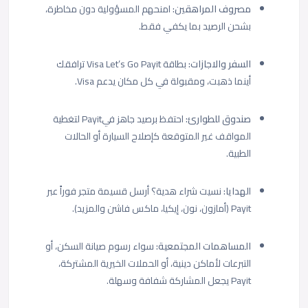
مصروف المراهقين:
امنحهم المسؤولية دون مخاطرة،
بشحن الرصيد بما يكفي فقط.
السفر والاجازات:
بطاقة Visa Let’s Go Payit ترافقك
أينما ذهبت، ومقبولة في كل مكان يدعم Visa.
صندوق للطوارئ:
احتفظ برصيد جاهز فيPayit لتغطية
المواقف غير المتوقعة كإصلاح السيارة أو الحالات
الطبية.
ا
لهدايا:
نسيت شراء هدية؟ أرسل قسيمة متجر فوراً عبر
Payit (أمازون، نون، إيكيا، ماكس فاشن والمزيد).
المساهمات المجتمعية:
سواء رسوم صيانة السكن، أو
التبرعات لأماكن دينية، أو الحملات الخيرية المشتركة،
Payit يجعل المشاركة شفافة وسهلة.