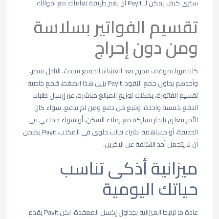
سترى كيف يمكن لـ Payit أن يغير طريقة تعاملك مع أموالك.
تقسيم الفواتير بسلاسة
ومن دون إحراج
كلنا مررنا بموقف محرج بعد العشاء: الجميع يتحدث، النادل ينتظر،
وأحدهم يحاول جمع النقود. Payit يزيل هذا الضغط، فمع خاصية
تقسيم الفاتورة، يمكنك توزيع المبالغ مباشرة، عبر إرسال طلبات
الدفع بلمسة واحدة، وتتبع من دفع ومن لم يدفع. سواء كان
الأمر يتعلق بإيجار تشاركه مع زملاء السكن، أو شواء جماعي في
الحديقة، أو مساهمة لشراء قالب حلوى في المكتب، Payit يضمن
أن لا يتحمل أحد التكلفة عن الآخرين.
ميزانية أذكى تناسب
حياتك اليومية
عادة ما ترتبط الميزانية بجداول إكسل المعقدة، لكن Payit يقدم