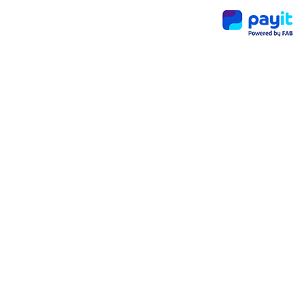
اكتش
ف
المزي
د مع
Payit:
نصائح
يومي
ة قد
لا