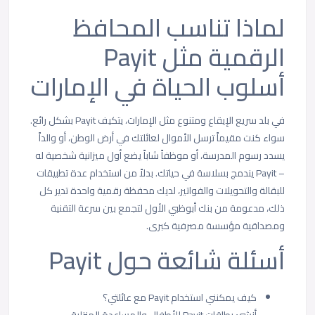
لماذا تناسب المحافظ
الرقمية مثل Payit
أسلوب الحياة في الإمارات
في بلد سريع الإيقاع ومتنوع مثل الإمارات، يتكيف Payit بشكل رائع.
سواء كنت مقيماً ترسل الأموال لعائلتك في أرض الوطن، أو والداً
يسدد رسوم المدرسة، أو موظفاً شاباً يضع أول ميزانية شخصية له
– Payit يندمج بسلاسة في حياتك. بدلاً من استخدام عدة تطبيقات
للبقالة والتحويلات والفواتير، لديك محفظة رقمية واحدة تدير كل
ذلك، مدعومة من بنك أبوظبي الأول لتجمع بين سرعة التقنية
ومصداقية مؤسسة مصرفية كبرى.
أسئلة شائعة حول Payit
كيف يمكنني استخدام Payit مع عائلتي؟