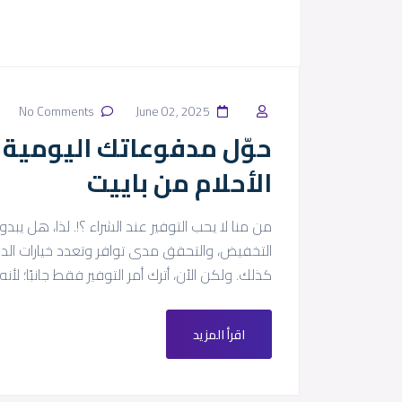
No Comments
June 02, 2025
الأحلام من باييت
من منا لا يحب التوفير عند الشراء ؟!. لذا، هل يبد
التخفيض، والتحقق مدى توافر وتعدد خيارات الدفع 
كذلك. ولكن الآن، أترك أمر التوفير فقط جانبًا؛ لأنه يمكنك ربح 10,000 درهم إما
اقرأ المزيد