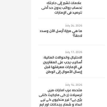
علامات تشير إلى حاجتك
لحساب رواتب بدون حد أدنى
للرصيد في الإمارات
July 24, 2026
ما هي ميزة أرسل الآن وسدد
لاحقاً؟
July 17, 2026
الاحتيال والحوالات المالية:
أساليب يجب على المغتربين
في الإمارات معرفتها قبل
إرسال الأموال إلى الوطن
July 14, 2026
متحدہ عرب امارات میں
ترسیلات زر کی مارکیٹ کتنی
بڑی ہے؟ غیر ملکیوں کے لیے
اعداد و شمار، رجحانات اور اہم