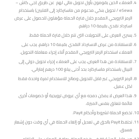
العملاء الذين يقومون بأول تحويل مالي لهم عن طريق (جي كاش –
eSewa / تحويل بنكي مدعوم من ماستركارد إلى الفلبين) باستخدام
الرمز الترويجي المقدم خلال فترة الحملة مؤهلون للحصول على عرض
استرداد نقدي بقيمة 10 دراهم.
يسري العرض على التحويلات التي تتم خلال فترة الحملة فقط.
للاستفادة من عرض الاسترداد النقدي بقيمة 10 دراهم، يجب على
العملاء استخدام الرمز الترويجي المقدم أثناء إجراء معاملة التحويل.
للاستفادة من هذا العرض، يجب على العملاء إجراء تحويل دولي إلى
النيبال باستخدام ماستركارد بحد أدنى يبلغ 100 درهم إماراتي.
الرمز الترويجي غير قابل للتحويل وصالح للاستخدام لمرة واحدة فقط
لكل عميل.
هذا العرض لا يمكن دمجه مع أي عروض ترويجية أو خصومات أخرى
قائمة تتعلق بنفس الميزة.
تخضع الحملة لشروط وأحكام Payit.
تحتفظ Payit بالحق في تعديل أو إلغاء الحملة في أي وقت دون إشعار
مسبق.