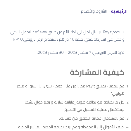
الرئيسية
»
الشروط والأحكام
استخدم Payit لإرسال المال إلى بلدك الأم عن طريق eSewa / التحويل البنكي
واحصل على استرداد نقدي بقيمة 10 دراهم باستخدام الرمز الترويجي NP10
فترة العرض الترويجي: 7 سبتمبر 2023 – 30 سبتمبر 2023.
كيفية المشاركة
قم بتحميل تطبيق Payit مجانا من على جوجل بلاي، آبل ستور و متجر
هواوي*
كل ما تحتاجه هو بطاقة هوية إماراتية سارية و رقم جوال نشط
لإستكمال عملية التسجيل في التطبيق.
قم باستكمال عملية التحقق من حسابك.
اضف الأموال إلى المحفظة وقم بربط بطاقة الخصم المباشر الخاصة