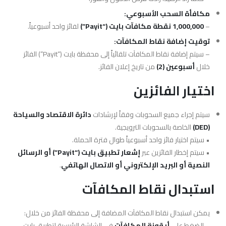
مكافأة السحب الأسبوعي:
–
1,000,000 نقطة مكافآت بايت (“Payit”)
لفائز واحد
أسبوعياً
.
توقيت إضافة نقاط المكافآت:
– سيتم إضافة نقاط المكافآت تلقائياً إلى محفظة بايت (“Payit”) الفائز
خلال
أسبوعين (2)
من تاريخ إعلان الفائز.
اختيار الفائزين
سيتم إجراء جميع السحوبات وفقاً لإرشادات
دائرة الاقتصاد والسياحة
(DED)
الخاصة بالسحوبات الترويجية.
• سيتم اختيار فائز واحد أسبوعياً طوال فترة الحملة.
• سيتم إخطار الفائزين عبر
إشعار تطبيق بايت (“Payit”) أو الرسائل
النصية أو البريد الإلكتروني أو الاتصال الهاتفي
.
استبدال نقاط المكافآت
يمكن استبدال نقاط المكافآت المضافة إلى محفظة الفائز من خلال:
– الضغط على
أيقونة المكافآت
في الشاشة الرئيسية لتطبيق بايت