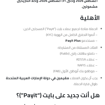
أغسطس 2026 وحتى 31 أغسطس 2026، وكلا التاريخين
مشمولين.
الأهلية
الحملة متاحة لجميع عملاء بايت (“Payit”) المسجلين الذين:
– أتموا التحقق الكامل من الهوية (KYC)
– مستخدمو
Payit Plus
الفئات المستثناة من المشاركة:
– حاملو بطاقات راتبي (Ratibi)
– عملاء ADSSA
– عملاء NAFIS
– موظفو بنك أبوظبي الأول (FAB)
يجب أن يكون العملاء
مقيمين في دولة الإمارات العربية المتحدة
طوال فترة الحملة.
هل أنت جديد على بايت (“Payit”)؟