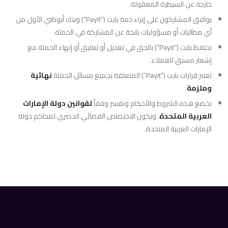
خارجة عن السيطرة المعقولة.
يوافق المشاركون على إبراء ذمة بايت (“Payit”) وبنك أبوظبي الأول من
أي مطالبات أو مسؤوليات ناتجة عن المشاركة في الحملة.
تحتفظ بايت (“Payit”) بالحق في تعديل أو تعليق أو إنهاء الحملة مع
إشعار مسبق للعملاء.
تعتبر قرارات بايت (“Payit”) المتعلقة بجميع مسائل الحملة
نهائية
وملزمة
.
تخضع هذه الشروط والأحكام وتفسر وفقاً
لقوانين دولة الإمارات
العربية المتحدة
، ويكون الاختصاص القضائي الحصري لمحاكم دولة
الإمارات العربية المتحدة.