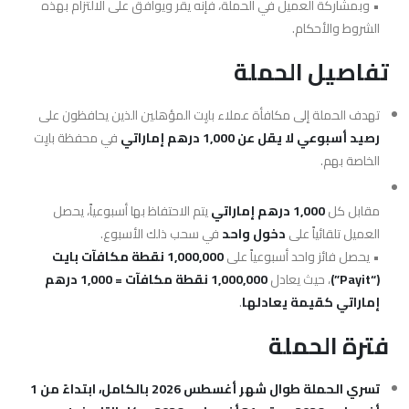
• وبمشاركة العميل في الحملة، فإنه يقر ويوافق على الالتزام بهذه
الشروط والأحكام.
تفاصيل الحملة
تهدف الحملة إلى مكافأة عملاء بايِت المؤهلين الذين يحافظون على
رصيد أسبوعي لا يقل عن 1,000 درهم إماراتي
في محفظة بايِت
الخاصة بهم.
مقابل كل
1,000 درهم إماراتي
يتم الاحتفاظ بها أسبوعياً، يحصل
العميل تلقائياً على
دخول واحد
في سحب ذلك الأسبوع.
• يحصل فائز واحد أسبوعياً على
1,000,000 نقطة مكافآت بايت
(“Payit”)
، حيث يعادل
1,000,000 نقطة مكافآت = 1,000 درهم
إماراتي كقيمة يعادلها
.
فترة الحملة
تسري الحملة طوال شهر أغسطس 2026 بالكامل، ابتداءً من 1