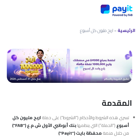
الرئيسية
»
اربح مليون كل أسبوع
المقدمة
تسري هذه الشروط والأحكام (“الشروط”) على حملة
اربح مليون كل
أسبوع
(“الحملة”) التي ينظمها
بنك أبوظبي الأول ش.م.ع (“FAB”)
من خلال منصة
محفظة بايت (“Payit”)