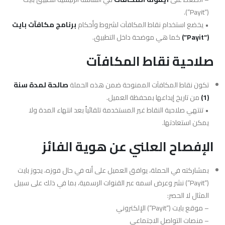
(“Payit”).
• يخضع استخدام نقاط المكافآت لشروط وأحكام
برنامج مكافآت
بايت
(“Payit”)
كما هي موضحة داخل التطبيق.
صلاحية نقاط المكافآت
تكون نقاط المكافآت الممنوحة ضمن هذه الحملة
صالحة لمدة سنة
(1)
من تاريخ إيداعها بمحفظة العميل.
• تنتهي صلاحية النقاط غير المستخدمة تلقائياً بعد انتهاء المدة ولا
يمكن استعادتها.
الإفصاح العلني عن هوية الفائز
بمشاركته في الحملة، يوافق العميل على أنه في حال فوزه، يجوز بايت
(“Payit”) نشر وعرض اسمه عبر القنوات الرسمية، بما في ذلك على سبيل
المثال لا الحصر:
– موقع بايت (“Payit”) الإلكتروني
– منصات التواصل الاجتماعي