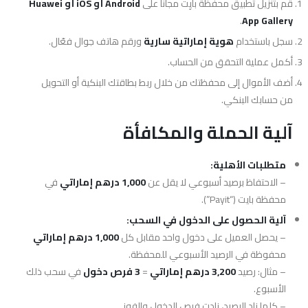
قم بتنزيل تطبيق محفظة بايِت مجاناً على
Android أو iOS أو Huawei
.
App Gallery
سجل باستخدام
هوية إماراتية سارية
ورقم هاتف جوال فعّال.
أكمل عملية التحقق من الحساب.
أضف الأموال إلى محفظتك من خلال ربط بطاقتك البنكية أو التحويل
من حسابك البنكي.
آلية الحملة والمكافأة
متطلبات الأهلية:
– الاحتفاظ برصيد أسبوعي لا يقل عن
1,000 درهم إماراتي
في
محفظة بايت (“Payit”).
آلية الحصول على الدخول في السحب:
– يحصل العميل على دخول واحد مقابل كل
1,000 درهم إماراتي
محفوظة في الرصيد الأسبوعي للمحفظة.
– مثال: رصيد
3,200 درهم إماراتي
=
3 فرص دخول
في سحب ذلك
الأسبوع.
– كلما زاد الرصيد، زادت فرص الدخول والفوز.