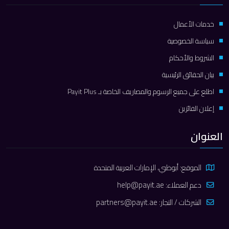
خدمات الأعمال
سياسة الخصوصية
الشروط والأحكام
بيان الحقائق الرئيسية
اطلع على جميع الرسوم والمصاريف الخاصة بـ Payit Plus
إعلان الفائزين
العنوان
الموقع: أبوظبي، الإمارات العربية المتحدة
دعم العملاء:
help@payit.ae
الشركات / التجار:
partners@payit.ae