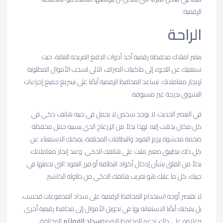
الرقمية:
الراحة
يعتبر امتلاك محفظة رقمية أحد أدوات الدفع المريحة للغاية، حيث
ستغنيك عن اللجوء إلى ماكينات الصراف الآلي لسحب الأموال المطلوبة
لإنجاز معاملاتك. تساعد المحافظ الرقمية أيضًا على تسريع جميع إجراءات
التسوق بدرجة غير مسبوقة.
في العصر الحديث، لا يوجد شخص لا يحمل في جيبه هاتف ذكي في
كل مكان يذهب إليه. لهذا بدلاً من الإزعاج الذي يسببه حمل محفظة
ضخمة محشوة برزم النقود والبطاقات المختلفة، يمكنك الاستغناء عن
كل ذلك بتطبيق صغير مثبت على هاتفك الذكي. وعند إنجاز معاملاتك،
بدلاً من القلق بشأن إدخال أكواد البطاقة أو فرز النقود التي تحملها في
جيبك، كل ما عليك هو تقريب هاتفك الذكي من طاولة الكاشير.
لا تقتصر أوجه استخدام المحافظ الرقمية على سداد المدفوعات فحسب،
بل يمكنك أيضًا الاستعانة بها في تحويل الأموال إلى محافظ رقمية أخرى.
وعلاوة على ذلك، تدعم المحافظ الرقمية
سداد الفواتير
المختلفة،