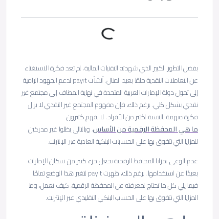
بفضل التطور الكبير الذي شهدته التقنيات المالية، لم تعد فكرة الاستغناء
عن التعاملات النقدية حلمًا بعيد المنال. أنشأت payit لدعم الجهود الرامية
إلى تحول دولة الإمارات العربية المتحدة في نهاية المطاف إلى مجتمع غير
نقدي بشكل كلي. برغم ذلك، فإن مفهوم المجتمع غير النقدي لا يزال
فكرة مبهمة بالنسبة لكثير من الأفراد. لا يفهم كثيرون
ما هي المحفظة الرقمية من الأساس
، وبالتالي يظلوا غير مدركين
للمزايا التي تتفوق بها على الحسابات البنكية العادية عبر الإنترنت.
عدم الوعي بمزايا المحافظ الرقمية يجعل جزء كبير من سكان الإمارات
بعيدًا عن استخدامها. برغم ذلك، ظهرت payit لتغير هذا الوضع تمامًا.
فيما يلي كل ما تحتاج لمعرفته عن المحفظة الرقمية، كيف تعمل، وما
المزايا التي تتفوق بها على الحساب البنكي التقليدي عبر الإنترنت.