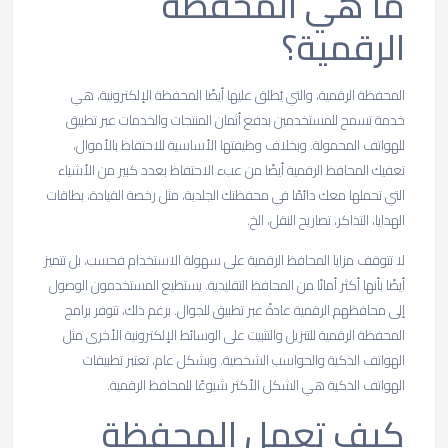
ما هي المحفظة
الرقمية؟
المحفظة الرقمية، والتي يُطلق عليها أيضًا المحفظة الإلكترونية، هي
خدمة تسمح للمستخدمين بدفع أثمان المنتجات والخدمات عبر تطبيق
للهواتف المحمولة. وبخلاف وظيفتها الأساسية للاحتفاظ بالأموال،
تعفيك المحافظ الرقمية أيضًا من عبء الاحتفاظ بعدد كبير من الأشياء
التي تحملها معك دائمًا في محفظتك الجلدية، مثل رخصة القيادة، بطاقات
الهدايا، التذاكر، تصاريح النقل، الخ.
لا تتوقف مزايا المحافظ الرقمية على سهولة الاستخدام فحسب، بل تتميز
أيضًا بأنها أكثر أمانًا من المحافظ التقليدية. يستطيع المستخدمون الوصول
إلى محافظهم الرقمية عادةً عبر تطبيق للجوال. برغم ذلك، تتوفر برامج
المحفظة الرقمية للتنزيل والتثبيت على الوسائط الإلكترونية الأخرى مثل
الهواتف الذكية والحواسب الشخصية. وبشكل عام، تعتبر تطبيقات
الهواتف الذكية هي الشكل الأكثر شيوعًا للمحافظ الرقمية.
كيف تعمل المحفظة