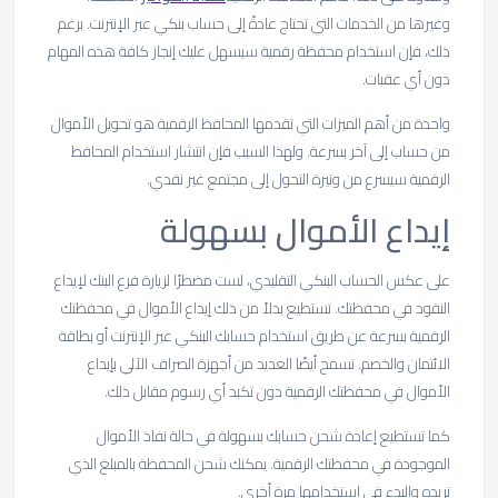
وغيرها من الخدمات التي تحتاج عادةً إلى حساب بنكي عبر الإنترنت. برغم
ذلك، فإن استخدام محفظة رقمية سيسهل عليك إنجاز كافة هذه المهام
دون أي عقبات.
واحدة من أهم الميزات التي تقدمها المحافظ الرقمية هو تحويل الأموال
من حساب إلى آخر بسرعة. ولهذا السبب فإن انتشار استخدام المحافظ
الرقمية سيسرع من وتيرة التحول إلى مجتمع غير نقدي.
إيداع الأموال بسهولة
على عكس الحساب البنكي التقليدي، لست مضطرًا لزيارة فرع البنك لإيداع
النقود في محفظتك. تستطيع بدلاً من ذلك إيداع الأموال في محفظتك
الرقمية بسرعة عن طريق استخدام حسابك البنكي عبر الإنترنت أو بطاقة
الائتمان والخصم. تسمح أيضًا العديد من أجهزة الصراف الآلي بإيداع
الأموال في محفظتك الرقمية دون تكبد أي رسوم مقابل ذلك.
كما تستطيع إعادة شحن حسابك بسهولة في حالة نفاذ الأموال
الموجودة في محفظتك الرقمية. يمكنك شحن المحفظة بالمبلغ الذي
تريده والبدء في استخدامها مرة أخرى.