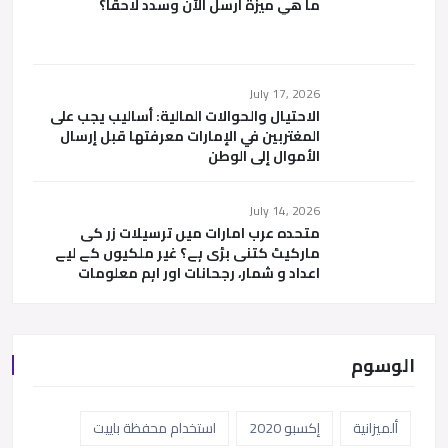
ما هي ميزة أرسل الآن وسدد لاحقاً؟
July 17, 2026
الاحتيال والحوالات المالية: أساليب يجب على
المغتربين في الإمارات معرفتها قبل إرسال
الأموال إلى الوطن
July 14, 2026
متحدہ عرب امارات میں ترسیلات زر کی
مارکیٹ کتنی بڑی ہے؟ غیر ملکیوں کے لیے
اعداد و شمار، رجحانات اور اہم معلومات
الوسوم
ألميزانية
إكسبو 2020
استخدام محفظة باييت