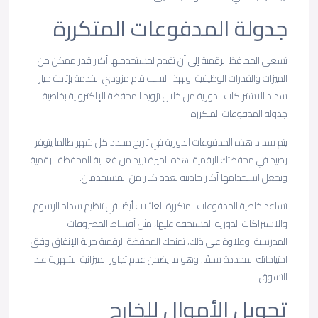
جدولة المدفوعات المتكررة
تسعى المحافظ الرقمية إلى أن تقدم لمستخدميها أكبر قدر ممكن من
الميزات والقدرات الوظيفية. ولهذا السبب قام مزودي الخدمة بإتاحة خيار
سداد الاشتراكات الدورية من خلال تزويد المحفظة الإلكترونية بخاصية
جدولة المدفوعات المتكررة.
يتم سداد هذه المدفوعات الدورية في تاريخ محدد كل شهر طالما يتوفر
رصيد في محفظتك الرقمية. هذه الميزة تزيد من فعالية المحفظة الرقمية
وتجعل استخدامها أكثر جاذبية لعدد كبير من المستخدمين.
تساعد خاصية المدفوعات المتكررة العائلات أيضًا في تنظيم سداد الرسوم
والاشتراكات الدورية المستحقة عليها، مثل أقساط المصروفات
المدرسية. وعلاوة على ذلك، تمنحك المحفظة الرقمية حرية الإنفاق وفق
احتياجاتك المحددة سلفًا، وهو ما يضمن عدم تجاوز الميزانية الشهرية عند
التسوق.
تحويل الأموال للخارج