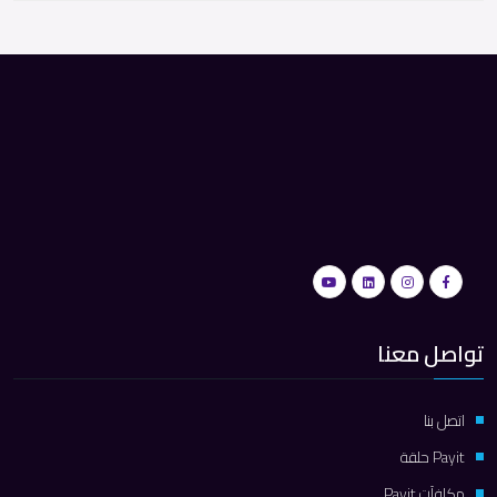
تواصل معنا
اتصل بنا
Payit حلقة
مكافآت Payit