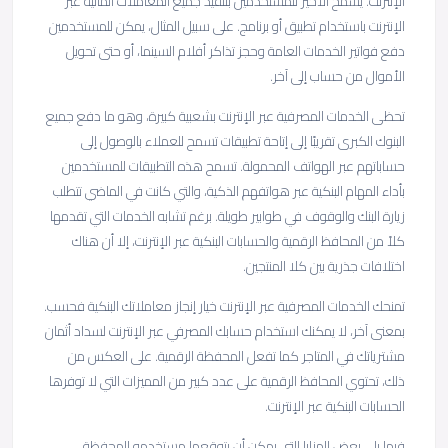
الإنترنت. يسمح الأخير للمستخدمين بتنفيذ جميع المعاملات المالية عبر
الإنترنت باستخدام تطبيق أو برنامج. على سبيل المثال، يمكن للمستخدمين
دفع فواتير الخدمات العامة وحجز تذاكر أفلام السينما، أو حتى تحويل
الأموال من حساب إلى آخر.
تحظى الخدمات المصرفية عبر الإنترنت بشعبية كبيرة، وهو ما دفع جميع
البنوك الكبرى تقريبًا إلى إتاحة تطبيقات تسمح للعملاء بالوصول إلى
حساباتهم عبر الهواتف المحمولة. تسمح هذه التطبيقات للمستخدمين
بأداء المهام البنكية عبر هواتفهم الذكية، والتي كانت في الماضي تتطلب
زيارة البنك والوقوف في طوابير طويلة. برغم تشابه الخدمات التي تقدمها
كلاً من المحافظ الرقمية والحسابات البنكية عبر الإنترنت، إلا أن هناك
اختلافات جذرية بين كلا المنتجين.
تمنحك الخدمات المصرفية عبر الإنترنت خيار إنجاز معاملاتك البنكية فحسب.
بمعنى آخر، لا يمكنك استخدام حسابك المصرفي عبر الإنترنت لسداد أثمان
مشترياتك في المتاجر كما تفعل المحفظة الرقمية. على العكس من
ذلك، تحتوي المحافظ الرقمية على عدد كبير من المميزات التي لا توفرها
الحسابات البنكية عبر الإنترنت.
فيما يلي بعض المزايا التي يمكن أن يتوقعها مستخدمو المحفظة