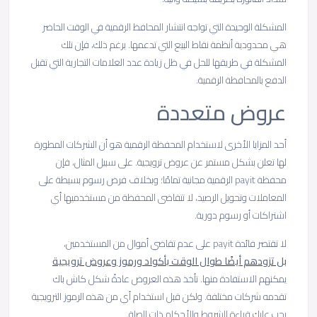
المشكلة الوحيدة التي تواجه انتشار المحافظ الرقمية في الوقت الحاضر
هي محدودية أنظمة نقاط البيع التي تدعمها. برغم ذلك، فإن تلك
المشكلة في طريقها للحل في ظل زيادة عدد العلامات التجارية التي تقبل
الدفع بالمحافظة الرقمية.
عروض متعددة
أحد المزايا الأخرى لاستخدام المحفظة الرقمية هو أن الشركات المطورة
لها تعلن بشكل مستمر عن عروض ترويجية. على سبيل المثال، فإن
محفظة payit الرقمية مجانية تمامًا؛ وبخلاف فرض رسوم بسيطة على
المعاملات وتحويل الرصيد، لا تتقاضى المحفظة من مستخدميها أي
اشتراكات أو رسوم دورية.
لا تقتصر فائدة payit على عدم تقاضي أموال من المستخدمين،
بل تزودهم أيضًا طوال الوقت بأكواد ورموز وعروض ترويجية
يمكنهم الاستفادة منها. تأخذ هذه العروض عادةً شكل كاش باك
تقدمه شركات مختلفة. ولكن قبل استخدام أي من هذه الرموز الترويجية
يجب عليك قراءة الشروط والأحكام ذات الصلة.