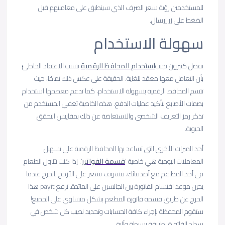
للمستخدمين رؤية سعر الصرف الذي سينطبق على معاملتهم قبل
الضغط على زر إرسال.
سهولة الاستخدام
يفضل كثيرون تجنب
استخدام المحافظ الرقمية
بسبب الاعتقاد الخاطئ
بأن التعامل معها معقد للغاية. الحقيقة على عكس ذلك تمامًا، حيث
تتسم المحافظ الرقمية بسهولة الاستخدام، كما تدعم معظمها استخدام
بصمات الأصابع لتأكيد عمليات الدفع. هذه الخاصية تعفي المستخدم من
تذكر رمز التعريف الشخصي والاستعاضة عن ذلك بمقاييس التحقق
الحيوية.
أحد الميزات الأخرى التي تساعد بها المحافظ الرقمية على تسهيل
المعاملات اليومية هي خاصية ’
قسمة الفواتير
‘. إذا كنت تتناول الطعام
في أحد المطاعم مع أصدقائك، فسوف تشعر على الأرجح بالحرج عندما
يحين موعد اقتسام الفاتورة بين الجالسين على المائدة. ترفع payit هذا
الحرج عن طريق قسمة فاتورة المطعم بشكل متساوي على الجميع!
ستقوم المحفظة بإجراء كافة الحسابات وتحديد نصيب كل شخص في
سداد الفاتورة بطريقة بسيطة وآلية.