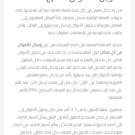
نحن بلا جدال نعيش في ظل قرية رقمية صغيرة، ربما أبرز ملامحها زيادة
تحويلات العمالة الوافدة بشكل مضطرد. يلجأ العمال المغتربون إلى
التعامل مع وكلاء تحويل الأموال لإرسال مدخراتهم إلى الوطن، ولكن
تكتنف هذه النوعية من المعاملات صعوبات جمة.
تساعد المحافظ الرقمية مثل payit المستخدمين على
إرسال الأموال
في أي مكان
حول العالم بكبسة زر. إذا كنت ترغب في تحويل الأموال
للخارج، كل ما تحتاج للقيام به هو زيارة قسم التحويلات داخل التطبيق
واختيار البلد المحول إليه. بعد اختيار البلد، قم بإدخال بيانات الحساب البنكي
وإضافة الأموال التي تريد تحويلها. تأكد من إدخال جميع التفاصيل
الضرورية واضغط على ’التالي‘ حتى تصل إلى نافذة ’إرسال الآن‘. بعد النقر
على هذا الزر، سيتعين عليك إدخال رمز التعريف الشخصي (PIN) لتأكيد
المعاملة.
تستغرق عملية التحويل ما بين 2-3 أيام عمل حتى وصول الأموال إلى
المستلم. لن يحتاج مستخدم التطبيق أيضًا إلى القلق بشأن أسعار الصرف
لأن payit تُحدثها باستمرار. الجدير بالذكر أن نظام أسعار الصرف في payit
يقوم بتحديث معدلات التحويل بين العملات كل ثلاثة دقائق، كما يتيح