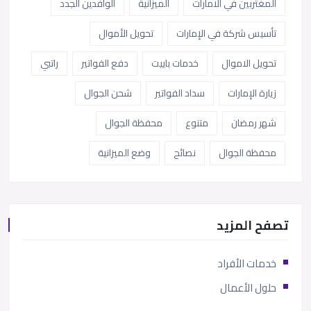
المغتربين في الامارات
الميزانية
الوافدين الجدد
تأسيس شركة في الإمارات
تحويل الأموال
تحويل الاموال
خدمات باييت
دفع الفواتير
راتبي
زيارة الإمارات
سداد الفواتير
شحن الجوال
شهر رمضان
متنوع
محفظة الجوال
محفظة الجوال
نصائح
وضع الميزانية
تصفح المزيد
خدمات الأفراد
حلول الأعمال