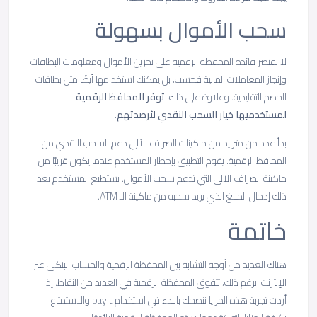
سحب الأموال بسهولة
لا تقتصر فائدة المحفظة الرقمية على تخزين الأموال ومعلومات البطاقات
وإنجاز المعاملات المالية فحسب، بل يمكنك استخدامها أيضًا مثل بطاقات
الخصم التقليدية. وعلاوة على ذلك،
توفر المحافظ الرقمية
لمستخدميها خيار السحب النقدي لأرصدتهم
.
بدأ عدد من متزايد من ماكينات الصراف الآلي دعم السحب النقدي من
المحافظ الرقمية. يقوم التطبيق بإخطار المستخدم عندما يكون قريبًا من
ماكينة الصراف الآلي التي تدعم سحب الأموال. يستطيع المستخدم بعد
ذلك إدخال المبلغ الذي يريد سحبه من ماكينة الـ ATM.
خاتمة
هناك العديد من أوجه التشابه بين المحفظة الرقمية والحساب البنكي عبر
الإنترنت. برغم ذلك، تتفوق المحفظة الرقمية في العديد من النقاط. إذا
أردت تجربة هذه المزايا ننصحك بالبدء في استخدام payit والاستمتاع