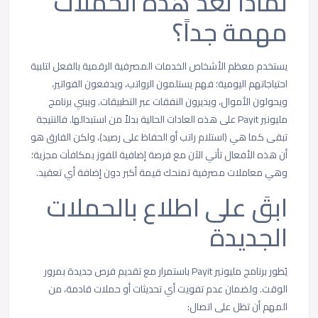
لماذا تعد هذه الحملات
مهمة جداً؟
يستخدم معظم الأشخاص الخدمات المصرفية الرقمية بالفعل لتلبية
احتياجاتهم اليومية؛ فهم يستلمون الرواتب، ويدفعون الفواتير،
ويحولون الأموال، ويديرون النفقات عبر التطبيقات. ويبني برنامج
مليونير Payit على هذه العادات الحالية بدلاً من استبدالها. فالنتيجة
تبقى كما هي (استلام راتب أو الحفاظ على رصيد)، ولكن الفارق هو
أن هذه الأفعال تأتي الآن مع فرصة إضافية للفوز بمكافآت مجزية؛
وهي معاملات مصرفية تمنحك قيمة أكبر دون إضافة أي تعقيد.
ابقَ على اطلاع بالحملات
الجديدة
يُطور برنامج مليونير Payit باستمرار مع تقديم فرص جديدة بمرور
الوقت. ولضمان عدم تفويت أي تحديثات أو حملات قادمة، من
المهم أن تظل على اتصال: