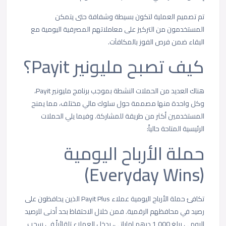
تم تصميم العملية لتكون بسيطة وشفافة حتى يتمكن
المستخدمون من التركيز على معاملاتهم المصرفية اليومية مع
البقاء ضمن فرص الفوز بالمكافآت.
كيف تصبح مليونير Payit؟
هناك العديد من الحملات النشطة بموجب برنامج مليونير Payit،
وكل واحدة منها مصممة حول سلوك مالي مختلف، مما يمنح
المستخدمين أكثر من طريقة للمشاركة. وفيما يلي الحملات
الرئيسية المتاحة حالياً:
حملة الأرباح اليومية
(Everyday Wins)
تكافئ حملة
الأرباح اليومية
عملاء Payit Plus الذين يحافظون على
رصيد في محافظهم الرقمية. فمن خلال الاحتفاظ بحد أدنى للرصيد
اليومي يبلغ 1,000 درهم إماراتي، يدخل العملاء تلقائياً في سحب