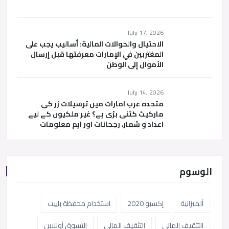
July 17, 2026
الاحتيال والحوالات المالية: أساليب يجب على
المغتربين في الإمارات معرفتها قبل إرسال
الأموال إلى الوطن
July 14, 2026
متحدہ عرب امارات میں ترسیلات زر کی
مارکیٹ کتنی بڑی ہے؟ غیر ملکیوں کے لیے
اعداد و شمار، رجحانات اور اہم معلومات
الوسوم
ألميزانية
إكسبو 2020
استخدام محفظة باييت
التثقيف المالي
التثقيف المالي
التسوق أونلاين