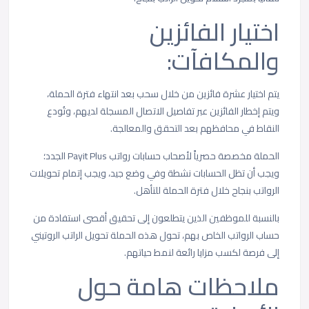
اختيار الفائزين
والمكافآت:
يتم اختيار عشرة فائزين من خلال سحب بعد انتهاء فترة الحملة،
ويتم إخطار الفائزين عبر تفاصيل الاتصال المسجلة لديهم، وتُودع
النقاط في محافظهم بعد التحقق والمعالجة.
الحملة مخصصة حصرياً لأصحاب حسابات رواتب Payit Plus الجدد؛
ويجب أن تظل الحسابات نشطة وفي وضع جيد، ويجب إتمام تحويلات
الرواتب بنجاح خلال فترة الحملة للتأهل.
بالنسبة للموظفين الذين يتطلعون إلى تحقيق أقصى استفادة من
حساب الرواتب الخاص بهم، تحول هذه الحملة تحويل الراتب الروتيني
إلى فرصة لكسب مزايا رائعة لنمط حياتهم.
ملاحظات هامة حول