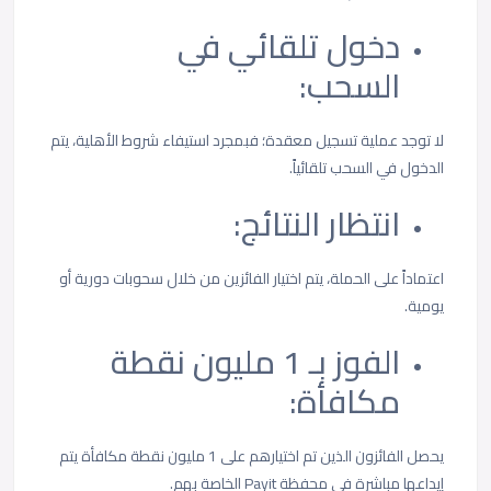
دخول تلقائي في
السحب:
لا توجد عملية تسجيل معقدة؛ فبمجرد استيفاء شروط الأهلية، يتم
الدخول في السحب تلقائياً.
انتظار النتائج:
اعتماداً على الحملة، يتم اختيار الفائزين من خلال سحوبات دورية أو
يومية.
الفوز بـ 1 مليون نقطة
مكافأة:
يحصل الفائزون الذين تم اختيارهم على 1 مليون نقطة مكافأة يتم
إيداعها مباشرة في محفظة Payit الخاصة بهم.