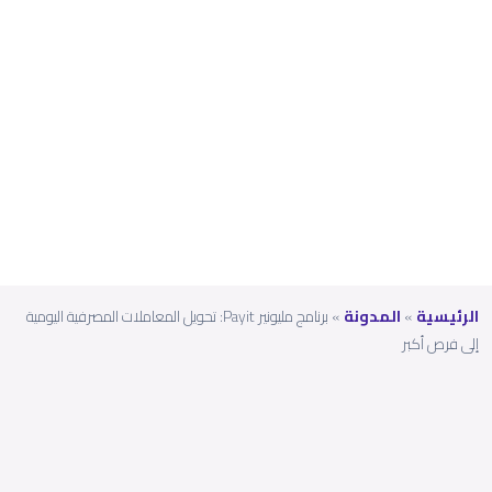
فية
اليوم
ية إلى
فرص
أكبر
الرئيسية
»
المدونة
»
برنامج مليونير Payit: تحويل المعاملات المصرفية اليومية
إلى فرص أكبر