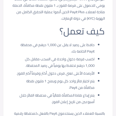
يومي للحصول على فرصة للفوز بـ 1 مليون نقطة مكافأة. الحملة
متاحة لعملاء Payit Plus الذين أتموا عملية التحقق الكامل من
الهوية (KYC) في دولة الإمارات.
كيف تعمل؟
حافظ على رصيد لا يقل عن 1,000 درهم في محفظة
Payit الخاصة بك.
اكسب فرصة دخول واحدة في السحب مقابل كل
1,000 درهم تحتفظ بها يومياً في رصيد المحفظة.
الأرصدة الأعلى تعني فرص دخول أكثر وفرصاً أكبر للفوز.
يتم اختيار فائز واحد كل يوم ويمنح 1 مليون نقطة
مكافأة من Payit.
يتم إيداع نقاط المكافأة تلقائياً في محفظة الفائز خلال
أسبوعين من تاريخ إعلان الفوز.
بالنسبة للعملاء الذين يستخدمون Payit بالفعل كمحفظة رقمية