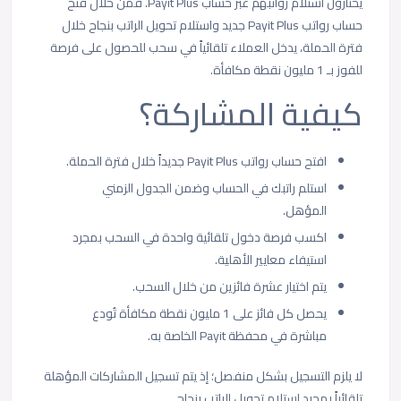
يختارون استلام رواتبهم عبر حساب Payit Plus. فمن خلال فتح
حساب رواتب Payit Plus جديد واستلام تحويل الراتب بنجاح خلال
فترة الحملة، يدخل العملاء تلقائياً في سحب للحصول على فرصة
للفوز بـ 1 مليون نقطة مكافأة.
كيفية المشاركة؟
افتح حساب رواتب Payit Plus جديداً خلال فترة الحملة.
استلم راتبك في الحساب وضمن الجدول الزمني
المؤهل.
اكسب فرصة دخول تلقائية واحدة في السحب بمجرد
استيفاء معايير الأهلية.
يتم اختيار عشرة فائزين من خلال السحب.
يحصل كل فائز على 1 مليون نقطة مكافأة تُودع
مباشرة في محفظة Payit الخاصة به.
لا يلزم التسجيل بشكل منفصل؛ إذ يتم تسجيل المشاركات المؤهلة
تلقائياً بمجرد استلام تحويل الراتب بنجاح.