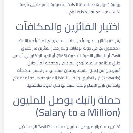
يومية، تحول هذه الحملة العادة المصرفية البسيطة إلى فرصة
لكسب مزايا مجزية لنمط حياتهم.
اختيار الفائزين والمكافآت
يتم اختيار فائز واحد يومياً من خلال سحب يجري تماشياً مع اللوائح
المعمول بها في دولة الإمارات. ويتم إخطار الفائزين عبر تطبيق
Payit، أو الرسائل النصية القصيرة (SMS)، أو البريد الإلكتروني، أو من
خلال مكالمة هاتفية. تُودع النقاط في محفظة الفائز خلال
أسبوعين من إعلان النتيجة، ويمكن استبدالها عبر قسم المكافآت
(Rewards) في التطبيق. وتبقى النقاط الممنوحة صالحة لمدة عام
واحد من تاريخ الإيداع ويجب استبدالها قبل انتهاء صلاحيتها.
حملة راتبك يوصل للمليون
(Salary to a Million)
تكافئ حملة
راتبك يوصل للمليون
عملاء Payit Plus الجدد الذين