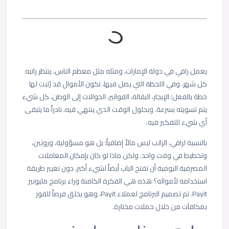
يعمل رافي في دولة الإمارات، ومثله مثل معظم الناس، ينتظر راتبه
كل شهر. وفي اللحظة التي يصل فيها، تكون الأموال قد رُتبت لها
خطة بالفعل؛ الإيجار، البقالة، الفواتير، الحوالات إلى الوطن، كل شيء
يتم تسويته بسرعة. وبحلول الوقت الذي ينتهي فيه، نادراً ما يتبقى
أي شيء للتفكير فيه.
بالنسبة لرافي، الراتب ليس مالاً إضافياً؛ بل هو مسؤولية، وروتين،
وتخطيط في وقت واحد. ولكن ماذا لو كان بإمكان المعاملات
المصرفية اليومية أن تفتح الباب أيضاً لشيء أكبر، دون تغيير طريقة
استخدامه لأمواله؟ هذه هي الفكرة الكامنة وراء برنامج مليونير
Payit. تم تصميم البرنامج لعملاء Payit، وهو يخلق فرصاً للفوز
بمكافآت من خلال حملات مختارة.