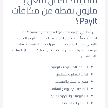
ماذا يمكنك أن تفعل بـ 1
مليون نقطة من مكافآت
Payit؟
قبل النظر في كيفية الفوز، من المهم فهم ما تعنيه هذه
المكافأة حقاً. تم تصميم المليون نقطة مكافأة لتوفر لك مرونة
عالية في حياتك اليومية؛ فبمجرد فوزك، يمكنك استخدام نقاطك
عبر مجموعة واسعة من الفئات بناءً على خيارات الاستبدال المتاحة،
والتي تشمل:
التسوق للمستلزمات اليومية.
تجارب الطعام والمطاعم.
حجوزات السفر والعطلات.
الأنشطة الترفيهية والتسلية.
الإلكترونيات والأجهزة الذكية.
البقالة والاحتياجات المنزلية.