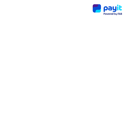
برنامج
مليون
ير
Payit:
تحوي
ل
المعا
ملات
المصر