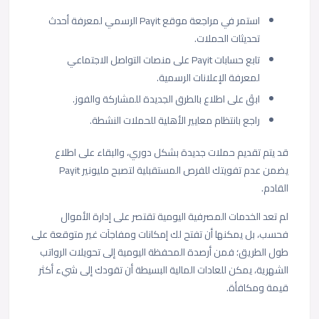
استمر في مراجعة
موقع Payit الرسمي
لمعرفة أحدث
تحديثات الحملات.
تابع حسابات Payit على منصات التواصل الاجتماعي
لمعرفة الإعلانات الرسمية.
ابقَ على اطلاع بالطرق الجديدة للمشاركة والفوز.
راجع بانتظام معايير الأهلية للحملات النشطة.
قد يتم تقديم حملات جديدة بشكل دوري، والبقاء على اطلاع
يضمن عدم تفويتك للفرص المستقبلية لتصبح مليونير Payit
القادم.
لم تعد الخدمات المصرفية اليومية تقتصر على إدارة الأموال
فحسب، بل يمكنها أن تفتح لك إمكانات ومفاجآت غير متوقعة على
طول الطريق؛ فمن أرصدة المحفظة اليومية إلى تحويلات الرواتب
الشهرية، يمكن للعادات المالية البسيطة أن تقودك إلى شيء أكثر
قيمة ومكافأة.