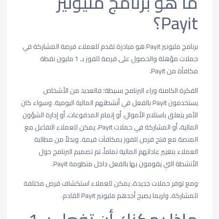
ما هو برنامج مليونير
Payit؟
برنامج مليونير Payit
هو مبادرة تقدم للعملاء فرصة المشاركة في
حملات مؤهلة والحصول على فرصة للفوز بـ 1 مليون نقطة
مكافأة من Payit.
الفكرة الكامنة وراء البرنامج بسيطة؛ فالعديد من الأشخاص
يستخدمون Payit بالفعل في أنشطتهم المالية اليومية. وسواء كان
الأمر يتعلق باستلام الأموال، أو إتمام المدفوعات، أو إدارة الشؤون
المالية، أو المشاركة في حملات Payit، يمكن للعملاء التفاعل مع
المنصة مع فتح فرص للفوز بمكافآت قيمة. وبدلاً من مطالبة
العملاء بتغيير عاداتهم المالية تماماً، تم تصميم البرنامج حول
الأنشطة التي يقومون بها بالفعل داخل منظومة Payit.
ومع توفر حملات جديدة، يمكن للعملاء استكشاف فرص مختلفة
للمشاركة، ولربما يصبح أحدهم مليونير Payit القادم.