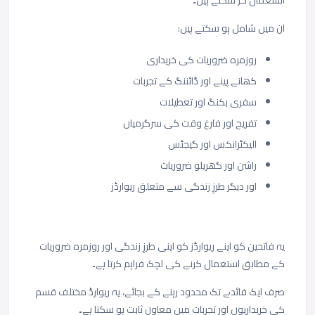
استعمال کر سکتے ہیں۔
ان
میں
شامل
ہو
سکتے
ہیں
:
روزمرہ
ضروریات
کی
خریداری
کھانے
پینے
اور
ڈائننگ
کے
تجربات
سفری
بکنگ
اور
تعطیلات
تفریح
اور
فارغ
وقت
کی
سرگرمیاں
الیکٹرانکس
اور
گیجٹس
راشن
اور
گھریلو
ضروریات
اور
دیگر
طرزِ
زندگی
سے
متعلق
ریوارڈز
یہ
فاتحین
کو
اپنے
ریوارڈز
کو
اپنی
طرزِ
زندگی
اور
روزمرہ
ضروریات
کے
مطابق
استعمال
کرنے
کی
لچک
فراہم
کرتا
ہے۔
صرف
ایک
فائدے
تک
محدود
رہنے
کے
بجائے،
یہ
ریوارڈ
مختلف
قسم
کی
خریداریوں
اور
تجربات
میں
معاون
ثابت
ہو
سکتا
ہے۔