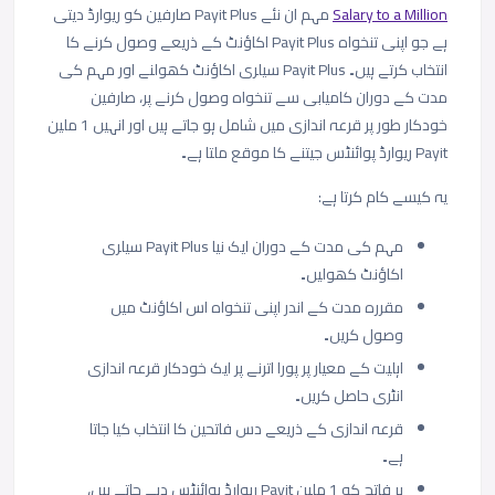
Salary to a Million
مہم ان نئے Payit Plus صارفین کو ریوارڈ دیتی
ہے جو اپنی تنخواہ Payit Plus اکاؤنٹ کے ذریعے وصول کرنے کا
انتخاب کرتے ہیں۔ Payit Plus سیلری اکاؤنٹ کھولنے اور مہم کی
مدت کے دوران کامیابی سے تنخواہ وصول کرنے پر، صارفین
خودکار طور پر قرعہ اندازی میں شامل ہو جاتے ہیں اور انہیں 1 ملین
Payit ریوارڈ پوائنٹس جیتنے کا موقع ملتا ہے۔
یہ کیسے کام کرتا ہے:
مہم کی مدت کے دوران ایک نیا Payit Plus سیلری
اکاؤنٹ کھولیں۔
مقررہ مدت کے اندر اپنی تنخواہ اس اکاؤنٹ میں
وصول کریں۔
اہلیت کے معیار پر پورا اترنے پر ایک خودکار قرعہ اندازی
انٹری حاصل کریں۔
قرعہ اندازی کے ذریعے دس فاتحین کا انتخاب کیا جاتا
ہے۔
ہر فاتح کو 1 ملین Payit ریوارڈ پوائنٹس دیے جاتے ہیں،