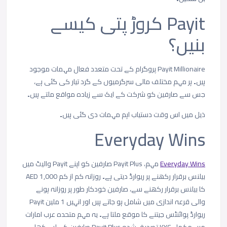
Payit
کروڑ
پتی
کیسے
بنیں؟
Payit Millionaire پروگرام
کے
تحت
متعدد
فعال
مہمات
موجود
ہیں۔
ہر
مہم
مختلف
مالی
سرگرمیوں
کے
گرد
تیار
کی
گئی
ہے،
جس
سے
صارفین
کو
شرکت
کے
ایک
سے
زیادہ
مواقع
ملتے
ہیں۔
ذیل
میں
اس
وقت
دستیاب
اہم
مہمات
دی
گئی
ہیں۔
Everyday Wins
Everyday Wins
مہم، Payit Plus صارفین کو اپنے Payit والیٹ میں
بیلنس برقرار رکھنے پر ریوارڈ دیتی ہے۔ روزانہ کم از کم AED 1,000
کا بیلنس برقرار رکھنے سے، صارفین خودکار طور پر روزانہ ہونے
والی قرعہ اندازی میں شامل ہو جاتے ہیں اور انہیں 1 ملین Payit
ریوارڈ پوائنٹس جیتنے کا موقع ملتا ہے۔ یہ مہم متحدہ عرب امارات
میں مکمل KYC تصدیق شدہ Payit Plus صارفین کے لیے کھلی