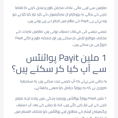
صارفین سے اپنی مالی عادات مکمل طور پر تبدیل کرنے کا تقاضا
کرنے کے بجائے، یہ پروگرام ان سرگرمیوں کے گرد تیار کیا گیا ہے جو
وہ پہلے ہی Payit کے نظام میں انجام دے رہے ہوتے ہیں۔
جیسے جیسے نئی مہمات دستیاب ہوتی ہیں، صارفین شرکت کے
مختلف مواقع تلاش کر سکتے ہیں اور ممکنہ طور پر اگلے Payit
کروڑ پتی بن سکتے ہیں۔
1 ملین Payit پوائنٹس
سے آپ کیا کر سکتے ہیں؟
یہ جاننے سے پہلے کہ آپ کیسے جیت سکتے ہیں، یہ سمجھنا
ضروری ہے کہ یہ ریوارڈ دراصل کیا معنی رکھتا ہے۔
1 ملین Payit ریوارڈ پوائنٹس روزمرہ زندگی میں زیادہ لچک فراہم
کرنے کے لیے تیار کیے گئے ہیں۔ ایک بار جیتنے کے بعد، آپ دستیاب
ریڈیمپشن آپشنز کے مطابق اپنے پوائنٹس کو مختلف اقسام میں