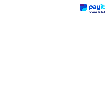
Payit
Millio
naire
پروگرا
م:
روزمر
ہ
بینکن
گ کو