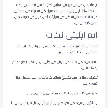
ان
ملازمین
کے
لیے
جو
اپنے
سیلری
اکاؤنٹ
سے
زیادہ
سے
زیادہ
فائدہ
اٹھانا
چاہتے
ہیں،
یہ
مہم
معمول
کی
تنخواہ
کی
منتقلی
کو
فائدہ
مند
طرزِ
زندگی
کے
ریوارڈز
حاصل
کرنے
کے
موقع
میں
تبدیل
کر
دیتی
ہے۔
اہم
اہلیتی
نکات
تمام
مہمات
میں
منصفانہ
شرکت
کو
یقینی
بنانے
کے
لیے،
چند
عمومی
شرائط
لاگو
ہوتی
ہیں
:
صرف
مہم
کی
مدت
کے
دوران
کی
گئی
اہل
ٹرانزیکشنز
کو
مدِنظر
رکھا
جاتا
ہے۔
تنخواہ
یا
بیلنس
سے
متعلق
شرائط
کا
کامیابی
سے
مکمل
ہونا
ضروری
ہے۔
اکاؤنٹس
کا
فعال
اور
اچھی
حیثیت
میں
رہنا
ضروری
ہے۔
وہ
انٹریز
جو
مہم
کی
شرائط
پر
پورا
نہیں
اترتیں،
اہل
قرار
نہیں
دی
جا