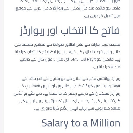
طور پر استعمال کرتے ہیں، ان کے لیے یہ مہم ایک سادہ بینکنگ
عادت کو فائدہ مند طرزِ زندگی کے ریوارڈز حاصل کرنے کے موقع
میں تبدیل کر دیتی ہے۔
فاتح
کا
انتخاب
اور
ریوارڈز
متحدہ
عرب
امارات
کے
قابلِ
اطلاق
ضوابط
کے
مطابق
منعقد
کی
جانے
والی
قرعہ
اندازی
کے
ذریعے
ہر
روز
ایک
فاتح
کا
انتخاب
کیا
جاتا
ہے۔
فاتحین
کو
Payit
ایپ،
SMS
،
ای
میل
یا
فون
کال
کے
ذریعے
مطلع
کیا
جاتا
ہے۔
ریوارڈ
پوائنٹس
فاتح
کے
اعلان
کے
دو
ہفتوں
کے
اندر
فاتح
کے
Payit
والیٹ
میں
کریڈٹ
کر
دیے
جاتے
ہیں
اور
انہیں
Payit
ایپ
کے
ریوارڈز
سیکشن
کے
ذریعے
ریڈیم
کیا
جا
سکتا
ہے۔
دیے
گئے
پوائنٹس
کریڈٹ
ہونے
کی
تاریخ
سے
ایک
سال
تک
مؤثر
رہتے
ہیں
اور
ان
کی
میعاد
ختم
ہونے
سے
پہلے
انہیں
ریڈیم
کرنا
ضروری
ہے۔
Salary to a Million