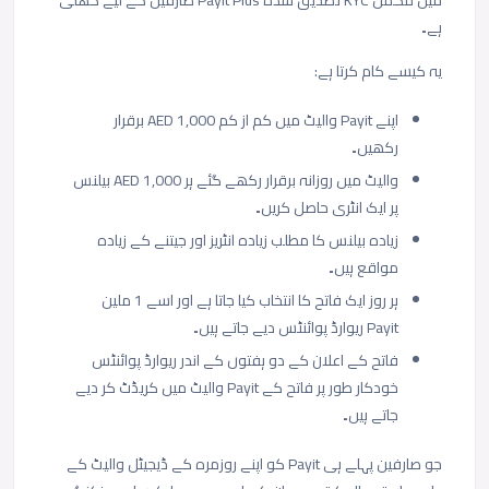
ہے۔
یہ کیسے کام کرتا ہے:
اپنے Payit والیٹ میں کم از کم AED 1,000 برقرار
رکھیں۔
والیٹ میں روزانہ برقرار رکھے گئے ہر AED 1,000 بیلنس
پر ایک انٹری حاصل کریں۔
زیادہ بیلنس کا مطلب زیادہ انٹریز اور جیتنے کے زیادہ
مواقع ہیں۔
ہر روز ایک فاتح کا انتخاب کیا جاتا ہے اور اسے 1 ملین
Payit ریوارڈ پوائنٹس دیے جاتے ہیں۔
فاتح کے اعلان کے دو ہفتوں کے اندر ریوارڈ پوائنٹس
خودکار طور پر فاتح کے Payit والیٹ میں کریڈٹ کر دیے
جاتے ہیں۔
جو صارفین پہلے ہی Payit کو اپنے روزمرہ کے ڈیجیٹل والیٹ کے