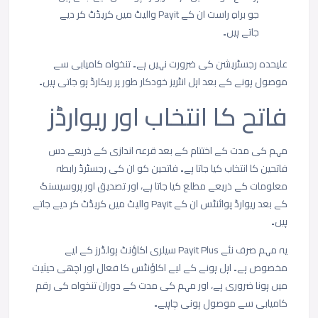
جو براہِ راست ان کے Payit والیٹ میں کریڈٹ کر دیے
جاتے ہیں۔
علیحدہ رجسٹریشن کی ضرورت نہیں ہے۔ تنخواہ کامیابی سے
موصول ہونے کے بعد اہل انٹریز خودکار طور پر ریکارڈ ہو جاتی ہیں۔
فاتح
کا
انتخاب
اور
ریوارڈز
مہم
کی
مدت
کے
اختتام
کے
بعد
قرعہ
اندازی
کے
ذریعے
دس
فاتحین
کا
انتخاب
کیا
جاتا
ہے۔
فاتحین
کو
ان
کی
رجسٹرڈ
رابطہ
معلومات
کے
ذریعے
مطلع
کیا
جاتا
ہے،
اور
تصدیق
اور
پروسیسنگ
کے
بعد
ریوارڈ
پوائنٹس
ان
کے
Payit
والیٹ
میں
کریڈٹ
کر
دیے
جاتے
ہیں۔
یہ
مہم
صرف
نئے
Payit Plus
سیلری
اکاؤنٹ
ہولڈرز
کے
لیے
مخصوص
ہے۔
اہل
ہونے
کے
لیے
اکاؤنٹس
کا
فعال
اور
اچھی
حیثیت
میں
ہونا
ضروری
ہے،
اور
مہم
کی
مدت
کے
دوران
تنخواہ
کی
رقم
کامیابی
سے
موصول
ہونی
چاہیے۔