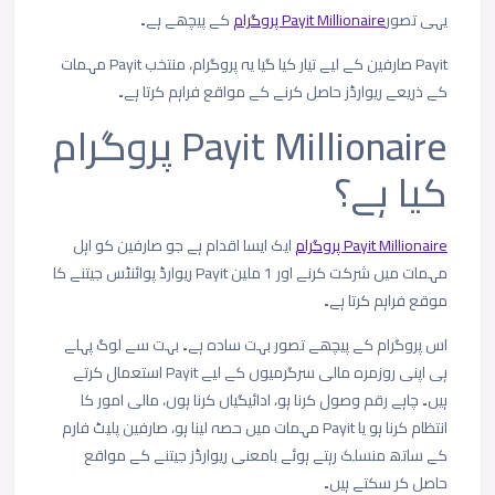
یہی تصور
Payit Millionaire پروگرام
کے پیچھے ہے۔
Payit صارفین کے لیے تیار کیا گیا یہ پروگرام، منتخب Payit مہمات
کے ذریعے ریوارڈز حاصل کرنے کے مواقع فراہم کرتا ہے۔
Payit Millionaire پروگرام
کیا ہے؟
Payit Millionaire پروگرام
ایک ایسا اقدام ہے جو صارفین کو اہل
مہمات میں شرکت کرنے اور 1 ملین Payit ریوارڈ پوائنٹس جیتنے کا
موقع فراہم کرتا ہے۔
اس پروگرام کے پیچھے تصور بہت سادہ ہے۔ بہت سے لوگ پہلے
ہی اپنی روزمرہ مالی سرگرمیوں کے لیے Payit استعمال کرتے
ہیں۔ چاہے رقم وصول کرنا ہو، ادائیگیاں کرنا ہوں، مالی امور کا
انتظام کرنا ہو یا Payit مہمات میں حصہ لینا ہو، صارفین پلیٹ فارم
کے ساتھ منسلک رہتے ہوئے بامعنی ریوارڈز جیتنے کے مواقع
حاصل کر سکتے ہیں۔