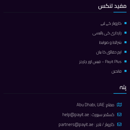
مفید لنکس
کاروبار کے لیے
رازداری کی پالیسی
شرائط و ضوابط
اہم حقائق کا بیان
Payit Plus – فیس اور چارجز
فاتحین
پتہ
مقام: Abu Dhabi, UAE
کسٹمر سپورٹ :
help@payit.ae
کاروبار / تاجر :
partners@payit.ae