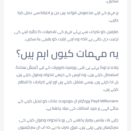
سکتیں۔
ہر
مہم
کے
اپنے
مخصوص
قواعد
ہیں
جن
پر
احتیاط
سے
عمل
کرنا
چاہیے۔
صارفین
کو
شرکت
سے
پہلے
مہم
کی
تفصیلات
کا
جائزہ
لینے
کی
ترغیب
دی
جاتی
ہے
تاکہ
وہ
اپنی
اہلیت
کو
یقینی
بنا
سکیں۔
یہ
مہمات
کیوں
اہم
ہیں؟
زیادہ
تر
لوگ
پہلے
ہی
اپنی
روزمرہ
ضروریات
کے
لیے
ڈیجیٹل
بینکنگ
استعمال
کرتے
ہیں۔
وہ
ایپس
کے
ذریعے
تنخواہ
وصول
کرتے
ہیں،
بل
ادا
کرتے
ہیں،
پیسے
منتقل
کرتے
ہیں
اور
اپنے
اخراجات
کا
انتظام
کرتے
ہیں۔
Payit Millionaire پروگرام
ان
موجودہ
عادات
کو
تبدیل
کرنے
کے
بجائے
انہی
پر
مزید
امکانات
کی
بنیاد
رکھتا
ہے۔
چاہے
بات
بیلنس
برقرار
رکھنے
کی
ہو
یا
تنخواہ
وصول
کرنے
کی،
سرگرمیاں
وہی
رہتی
ہیں۔
فرق
صرف
یہ
ہے
کہ
اب
ان
سرگرمیوں