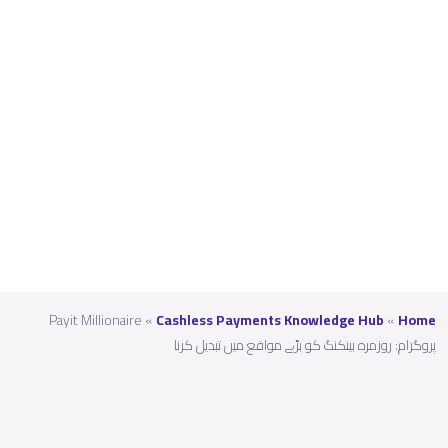
بڑے
مواق
ع
میں
تبدیل
کرنا
Payit Millionaire
»
Cashless Payments Knowledge Hub
»
Home
پروگرام: روزمرہ بینکنگ کو بڑے مواقع میں تبدیل کرنا