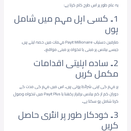
یہ
عام
طور
پر
اس
طرح
کام
کرتا
ہے
:
1۔
کسی
اہل
مہم
میں
شامل
ہوں
صارفین
دستیاب
Payit Millionaire
مہمات
میں
حصہ
لیتے
ہیں،
جیسے
بیلنس
پر
مبنی
یا
تنخواہ
پر
مبنی
مواقع۔
2۔
سادہ
اہلیتی
اقدامات
مکمل
کریں
ہر
مہم
کی
اپنی
شرائط
ہوتی
ہیں۔
اس
میں
مہم
کی
مدت
کے
دوران
کم
از
کم
بیلنس
برقرار
رکھنا
یا
Payit Plus
میں
تنخواہ
وصول
کرنا
شامل
ہو
سکتا
ہے۔
3۔
خودکار
طور
پر
انٹری
حاصل
کریں