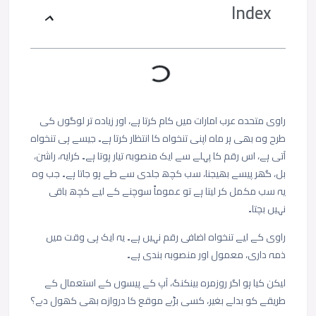
Index
راوی متحدہ عرب امارات میں کام کرتا ہے، اور زیادہ تر لوگوں کی
طرح وہ بھی ہر ماہ اپنی تنخواہ کا انتظار کرتا ہے۔ جیسے ہی تنخواہ
آتی ہے، اس رقم کا پہلے سے ایک منصوبہ تیار ہوتا ہے۔ کرایہ، راشن،
بل، گھر پیسے بھیجنا، سب کچھ جلدی سے طے ہو جاتا ہے۔ جب وہ
یہ سب مکمل کر لیتا ہے تو عموماً سوچنے کے لیے کچھ باقی
نہیں بچتا۔
راوی کے لیے تنخواہ اضافی رقم نہیں ہے۔ یہ ایک ہی وقت میں
ذمہ داری، معمول اور منصوبہ بندی ہے۔
لیکن کیا ہو اگر روزمرہ بینکنگ، آپ کے پیسوں کے استعمال کے
طریقے کو بدلے بغیر، کسی بڑے موقع کا دروازہ بھی کھول دے؟