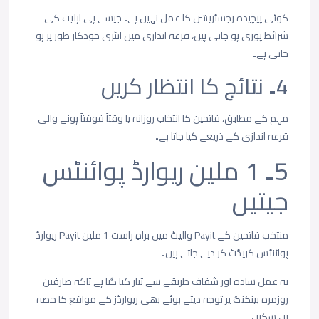
کوئی
پیچیدہ
رجسٹریشن
کا
عمل
نہیں
ہے۔
جیسے
ہی
اہلیت
کی
شرائط
پوری
ہو
جاتی
ہیں،
قرعہ
اندازی
میں
انٹری
خودکار
طور
پر
ہو
جاتی
ہے۔
4۔
نتائج
کا
انتظار
کریں
مہم
کے
مطابق،
فاتحین
کا
انتخاب
روزانہ
یا
وقتاً
فوقتاً
ہونے
والی
قرعہ
اندازی
کے
ذریعے
کیا
جاتا
ہے۔
5۔ 1
ملین
ریوارڈ
پوائنٹس
جیتیں
منتخب
فاتحین
کے
Payit
والیٹ
میں
براہِ
راست
1
ملین
Payit
ریوارڈ
پوائنٹس
کریڈٹ
کر
دیے
جاتے
ہیں۔
یہ
عمل
سادہ
اور
شفاف
طریقے
سے
تیار
کیا
گیا
ہے
تاکہ
صارفین
روزمرہ
بینکنگ
پر
توجہ
دیتے
ہوئے
بھی
ریوارڈز
کے
مواقع
کا
حصہ
بن
سکیں۔