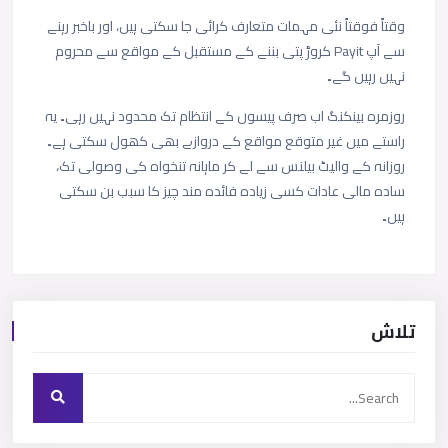
وقتاً فوقتاً نئی مہمات متعارف کرائی جا سکتی ہیں، اور باخبر رہنے
سے آپ Payit کروڑ پتی بننے کے مستقبل کے مواقع سے محروم
نہیں رہیں گے۔
روزمرہ بینکنگ اب صرف پیسوں کے انتظام تک محدود نہیں رہی۔ یہ
راستے میں غیر متوقع مواقع کے دروازے بھی کھول سکتی ہے۔
روزانہ کے والیٹ بیلنس سے لے کر ماہانہ تنخواہ کی وصولی تک،
سادہ مالی عادات کسی زیادہ فائدہ مند چیز کا سبب بن سکتی
ہیں۔
تلاش