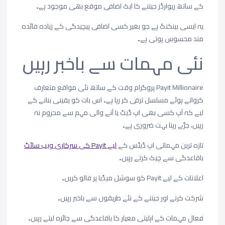
کے
ساتھ
ریوارڈز
جیتنے
کا
ایک
اضافی
موقع
بھی
موجود
ہے۔
یہ
ایسی
بینکنگ
ہے
جو
بغیر
کسی
اضافی
پیچیدگی
کے
زیادہ
فائدہ
مند
محسوس
ہوتی
ہے۔
نئی
مہمات
سے
باخبر
رہیں
Payit Millionaire پروگرام
وقت
کے
ساتھ
نئی
مواقع
متعارف
کرواتے
ہوئے
مسلسل
ترقی
کر
رہا
ہے۔
اس
بات
کو
یقینی
بنانے
کے
لیے
کہ
آپ
کسی
بھی
اپ
ڈیٹ
یا
آنے
والی
مہم
سے
محروم
نہ
رہیں،
جڑے
رہنا
بہت
ضروری
ہے۔
تازہ
ترین
مہماتی
اپ
ڈیٹس
کے
لیے
Payit
کی
سرکاری
ویب
سائٹ
باقاعدگی
سے
چیک
کرتے
رہیں۔
اعلانات
کے
لیے
Payit
کو
سوشل
میڈیا
پر
فالو
کریں۔
شرکت
کرنے
اور
جیتنے
کے
نئے
طریقوں
سے
باخبر
رہیں۔
فعال
مہمات
کے
اہلیتی
معیار
کا
باقاعدگی
سے
جائزہ
لیتے
رہیں۔