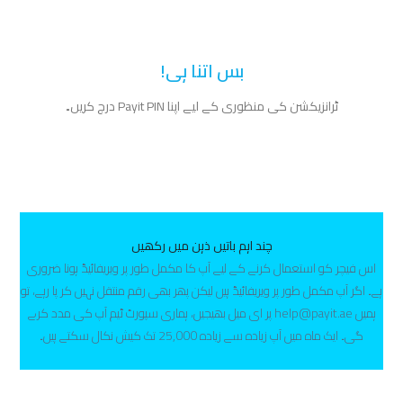
بس اتنا ہی!
ٹرانزیکشن کی منظوری کے لیے اپنا Payit PIN درج کریں۔
چند اہم باتیں ذہن میں رکھیں
اس فیچر کو استعمال کرنے کے لیے آپ کا مکمل طور پر ویریفائیڈ ہونا ضروری
ہے۔ اگر آپ مکمل طور پر ویریفائیڈ ہیں لیکن پھر بھی رقم منتقل نہیں کر پا رہے، تو
ہمیں help@payit.ae پر ای میل بھیجیں، ہماری سپورٹ ٹیم آپ کی مدد کرے
گی۔ ایک ماہ میں آپ زیادہ سے زیادہ 25,000 تک کیش نکال سکتے ہیں۔