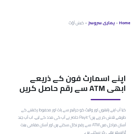
Home
»
ہماری سروسز
»
کیش آؤٹ
اپنے اسمارٹ فون کے ذریعے
ابھی ATM سے رقم حاصل کریں
کیا آپ اپنے ہاتھوں اور والیٹ کو جراثیم سے پاک اور محفوظ رکھنے کے
طریقے تلاش کر رہے ہیں؟ Payit حاضر ہے آپ کی مدد کے لیے۔ اب آپ چند
آسان مراحل میں ATM سے رقم نکال سکتے ہیں اور آسان مقامی بینک
ٹرانسفر بھی کر سکتے ہیں۔