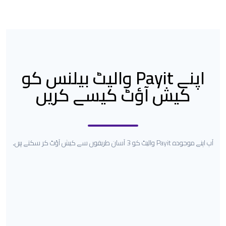
اپنے Payit والیٹ بیلنس کو
کیش آؤٹ کیسے کریں
آپ اپنے موجودہ Payit والیٹ کو 3 آسان طریقوں سے کیش آؤٹ کر سکتے ہیں۔