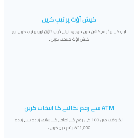
کیش آؤٹ پر ٹیپ کریں
ایپ کے ہیڈر سیکشن میں موجود نیلے ڈراپ ڈاؤن ایرو پر ٹیپ کریں اور
کیش آؤٹ منتخب کریں۔
ATM سے رقم نکالنے کا انتخاب کریں
ایک وقت میں 100 کی رقم کے اضافے کے ساتھ زیادہ سے زیادہ
1,000 تک رقم درج کریں۔