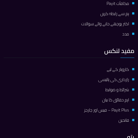
مكافآت Payit
ہم سے رابطہ کریں
اکثر پوچھے جانے والے سوالات
مدد
مفید لنکس
کاروبار کے لیے
رازداری کی پالیسی
شرائط و ضوابط
اہم حقائق کا بیان
Payit Plus – فیس اور چارجز
فاتحین
پتہ