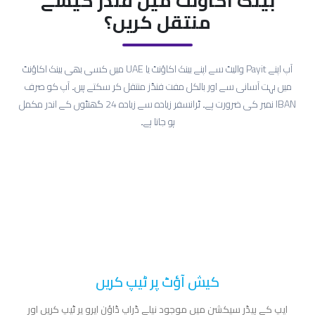
بینک اکاؤنٹ میں فنڈز کیسے
منتقل کریں؟
آپ اپنے Payit والیٹ سے اپنے بینک اکاؤنٹ یا UAE میں کسی بھی بینک اکاؤنٹ
میں بہت آسانی سے اور بالکل مفت فنڈز منتقل کر سکتے ہیں۔ آپ کو صرف
IBAN نمبر کی ضرورت ہے۔ ٹرانسفر زیادہ سے زیادہ 24 گھنٹوں کے اندر مکمل
ہو جاتا ہے۔
کیش آؤٹ پر ٹیپ کریں
ایپ کے ہیڈر سیکشن میں موجود نیلے ڈراپ ڈاؤن ایرو پر ٹیپ کریں اور