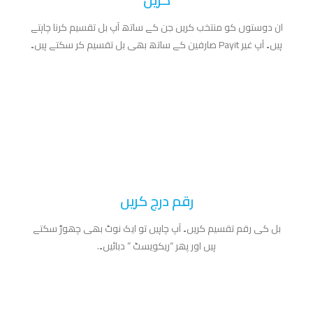
ان دوستوں کو منتخب کریں جن کے ساتھ آپ بل تقسیم کرنا چاہتے
ہیں۔ آپ غیر Payit صارفین کے ساتھ بھی بل تقسیم کر سکتے ہیں۔
رقم درج کریں
بل کی رقم تقسیم کریں۔ آپ چاہیں تو ایک نوٹ بھی چھوڑ سکتے
ہیں اور پھر “ریکویسٹ ” دبائیں۔.