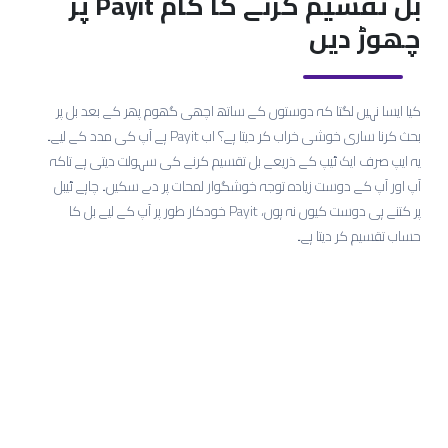
بل تقسیم کرنے کا کام Payit پر
چھوڑ دیں
کیا ایسا نہیں لگتا کہ دوستوں کے ساتھ اچھی گھوم پھر کے بعد بل پر
بحث کرنا ساری خوشی خراب کر دیتا ہے؟ اب Payit ہے آپ کی مدد کے لیے۔
یہ ایپ صرف ایک ٹیپ کے ذریعے بل تقسیم کرنے کی سہولت دیتی ہے تاکہ
آپ اور آپ کے دوست زیادہ توجہ خوشگوار لمحات پر دے سکیں۔ چاہے ٹیبل
پر کتنے ہی دوست کیوں نہ ہوں، Payit خودکار طور پر آپ کے لیے بل کا
حساب تقسیم کر دیتا ہے۔