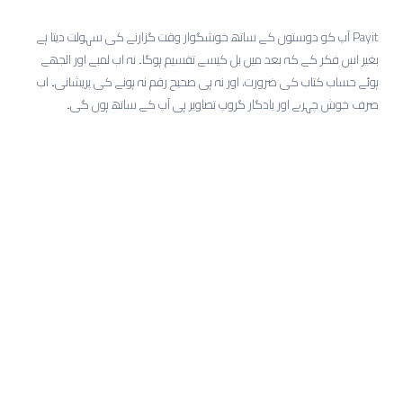
Payit آپ کو دوستوں کے ساتھ خوشگوار وقت گزارنے کی سہولت دیتا ہے
بغیر اس فکر کے کہ بعد میں بل کیسے تقسیم ہوگا۔ نہ اب لمبے اور الجھے
ہوئے حساب کتاب کی ضرورت، اور نہ ہی صحیح رقم نہ ہونے کی پریشانی۔ اب
صرف خوش چہرے اور یادگار گروپ تصاویر ہی آپ کے ساتھ ہوں گی۔