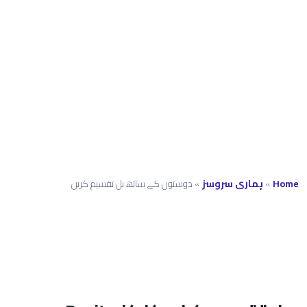
کے ساتھ چند
سیکنڈز میں بل
تقسیم کریں
Home
»
ہماری سروسز
»
دوستوں کے ساتھ بل تقسیم کریں