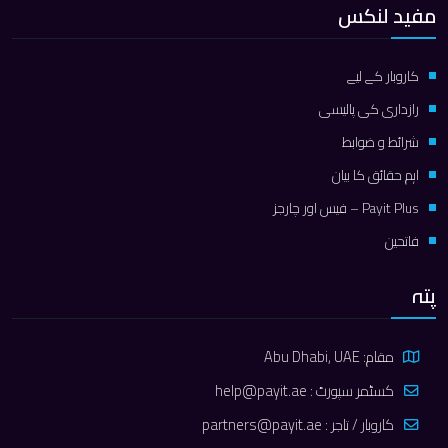
مفید لنکس
کاروبار کے لیے
رازداری کی پالیسی
شرائط و ضوابط
اہم حقائق کا بیان
Payit Plus – فیس اور چارجز
فاتحین
پتہ
مقام: Abu Dhabi, UAE
کسٹمر سپورٹ :
help@payit.ae
کاروبار / تاجر :
partners@payit.ae