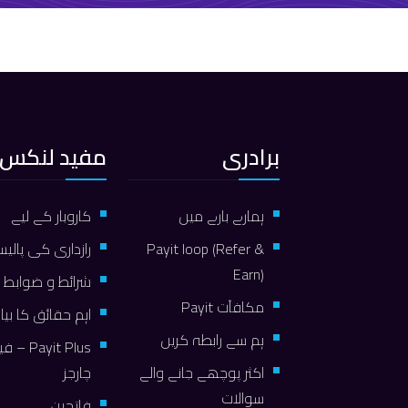
برادری
مفید لنکس
ہمارے بارے میں
کاروبار کے لیے
Payit loop (Refer &
رازداری کی پالی
Earn)
شرائط و ضوابط
مكافآت Payit
اہم حقائق کا بیا
ہم سے رابطہ کریں
ayit Plus
اکثر پوچھے جانے والے
چارجز
سوالات
فاتحین