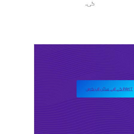
گی۔
PAYIT کے لیے سائن اپ کریں