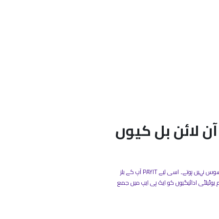
ذریعے آن لائن بل کیوں
بل ادا کرنا ان کاموں میں سے ایک ہے جو عموماً خوشگوار محسوس نہیں ہوتے۔ اسی لیے PAYIT آپ کے بلز
ام یوٹیلٹی ادائیگیوں کو ایک ہی ایپ میں جمع