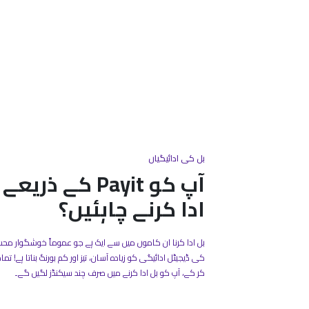
بل کی ادائیگیاں
آپ کو Payit کے 
ادا کرنے چاہئیں؟
کی ڈیجیٹل ادائیگی کو زیادہ آسان، تیز اور کم بورنگ بناتا ہے! تم
کر کے، آپ کو بل ادا کرنے میں صرف چند سیکنڈز لگیں گے۔