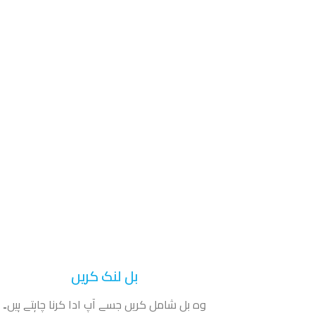
بل لنک کریں
وہ بل شامل کریں جسے آپ ادا کرنا چاہتے ہیں۔