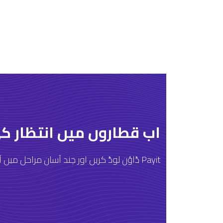
اب قطاروں میں انتظار ک
Payit ڈاؤن لوڈ کریں اور چند آسان مراحل میں آغاز کریں!