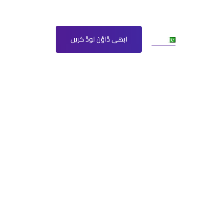
مزید
Ur
ابھی ڈاؤن لوڈ کریں