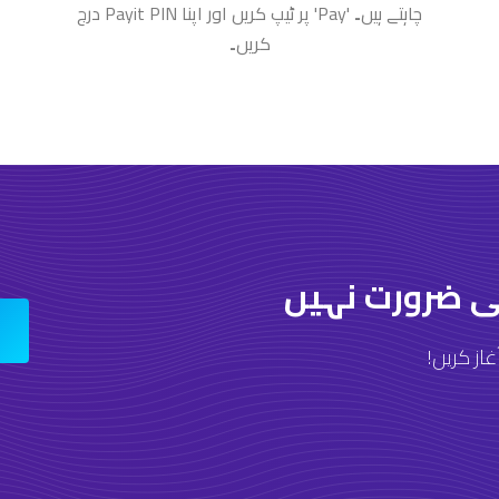
چاہتے ہیں۔ 'Pay' پر ٹیپ کریں اور اپنا Payit PIN درج
کریں۔
ی ضرورت نہیں