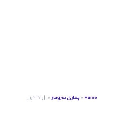
ادائیگی
صرف چند
کلکس
میں
Home
»
ہماری سروسز
»
بل ادا کریں