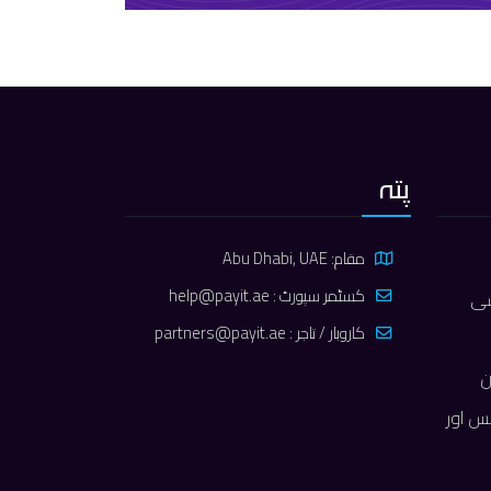
پتہ
مقام: Abu Dhabi, UAE
کسٹمر سپورٹ :
help@payit.ae
سی
کاروبار / تاجر :
partners@payit.ae
ن
P – فیس اور