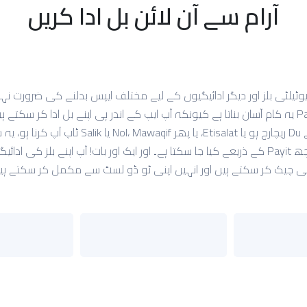
آرام سے آن لائن بل ادا کریں
وٹیلٹی بلز اور دیگر ادائیگیوں کے لیے مختلف ایپس بدلنے کی ضرورت نہ
Payit یہ کام آسان بناتا ہے کیونکہ آپ ایپ کے اندر ہی اپنے بل ادا کر سکتے ہ
چاہے Du ریچارج ہو یا Etisalat، یا پھر Nol، Mawaqif یا Salik ٹاپ اَپ ک
کچھ Payit کے ذریعے کیا جا سکتا ہے۔ اور ایک اور بات! آپ اپنے بلز کی ادائی
 چیک کر سکتے ہیں اور انہیں اپنی ٹو ڈو لسٹ سے مکمل کر سکتے ہی