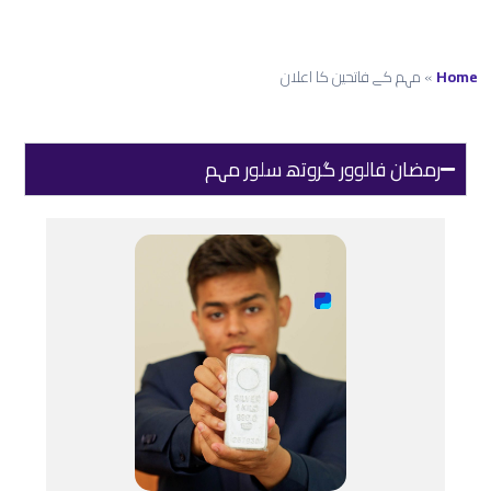
Home
»
مہم کے فاتحین کا اعلان
رمضان فالوور گروتھ سلور مہم