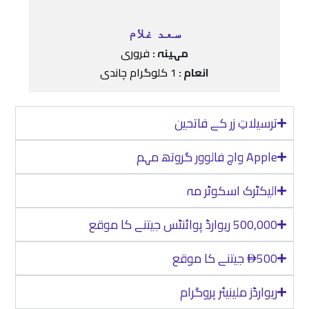
سعد غلام
مہینہ :
فروری
انعام :
1 کلوگرام چاندی
ترسیلاتِ زر کے فاتحین
Apple واچ فالوور گروتھ مہم
الیکٹرک اسکوٹر مہ
500,000 ریوارڈ پوائنٹس جیتنے کا موقع
500 جیتنے کا موقع
ê
ریوارڈز ملینیئر پروگرام