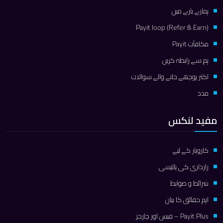
ہمارے بارے میں
Payit loop (Refer & Earn)
مكافآت Payit
ہم سے رابطہ کریں
اکثر پوچھے جانے والے سوالات
مدد
مفید لنکس
کاروبار کے لیے
رازداری کی پالیسی
شرائط و ضوابط
اہم حقائق کا بیان
Payit Plus – فیس اور چارجز