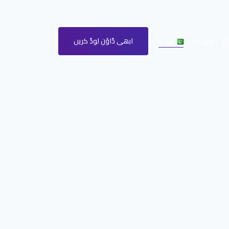
مزید
Ur
ابھی ڈاؤن لوڈ کریں