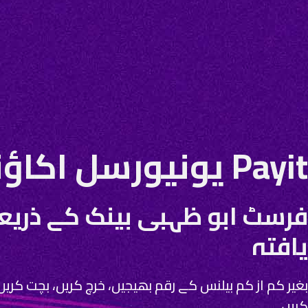
Payit یونیورسل اکاؤنٹ
فرسٹ ابو ظہبی بینک کے ذریع
یافتہ
بغیر کم از کم بیلنس کے رقم بھیجیں، خرچ کریں، بچت کری
کریں۔