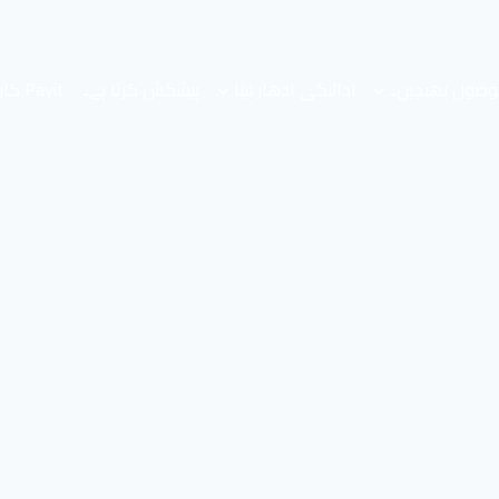
صول بھیجیں۔
ادائیگی ادھار لینا
پیشکش کرتا ہے۔
Payit کارڈز