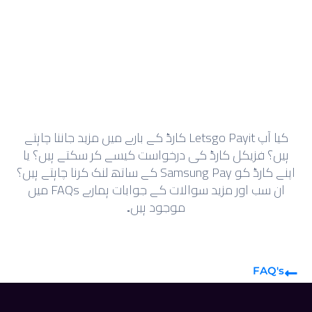
کیا آپ Letsgo Payit کارڈ کے بارے میں مزید جاننا چاہتے
ہیں؟ فزیکل کارڈ کی درخواست کیسے کر سکتے ہیں؟ یا
اپنے کارڈ کو Samsung Pay کے ساتھ لنک کرنا چاہتے ہیں؟
ان سب اور مزید سوالات کے جوابات ہمارے FAQs میں
موجود ہیں۔
FAQ's