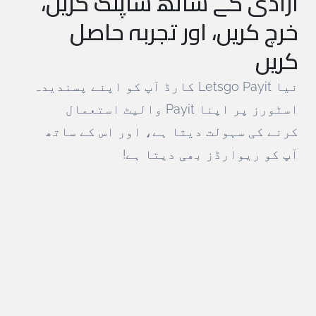
آزادی کے ساتھ شاپنگ کریں،
خرچ کریں، اور تجربہ حاصل
کریں
نیا Letsgo Payit کارڈ آپ کو اپنے پسندیدہ
اسٹورز پر اپنا Payit والیٹ استعمال
کرنے کی سہولت دیتا ہے، اور اس کے ساتھ
آپ کو ریوارڈز بھی دیتا ہے!