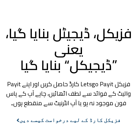
فزیکل، ڈیجیٹل بنایا گیا،
یعنی
”ڈیجیکل“ بنایا گیا
فزیکل Letsgo Payit کارڈ حاصل کریں اور اپنے Payit
والیٹ کے فوائد سے لطف اٹھائیں، چاہے آپ کے پاس
فون موجود نہ ہو یا آپ انٹرنیٹ سے منقطع ہوں۔
فزیکل کارڈ کے لیے درخواست کیسے دیں