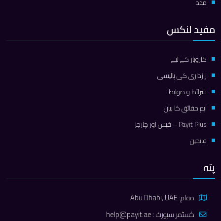
مدد
مفید لنکس
کاروبار کے لیے
رازداری کی پالیسی
شرائط و ضوابط
اہم حقائق کا بیان
Payit Plus – فیس اور چارجز
فاتحین
پتہ
مقام: Abu Dhabi, UAE
کسٹمر سپورٹ :
help@payit.ae