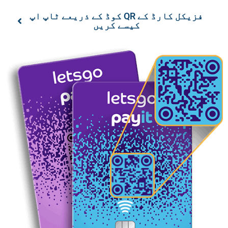
فزیکل کارڈ کے QR کوڈ کے ذریعے ٹاپ اپ
کیسے کریں