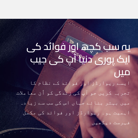
یہ سب کچھ اور فوائد کی
ایک پوری دنیا آپ کی جیب
میں
ایسے ریوارڈز اور فوائد کے نظام کا
تجربہ کریں جو آپ کی زندگی کو اُن معاملات
میں بہتر بنائے جہاں اس کی سب سے زیادہ
اہمیت ہو۔ ریوارڈز اور فوائد کی مکمل
فہرست دیکھیں