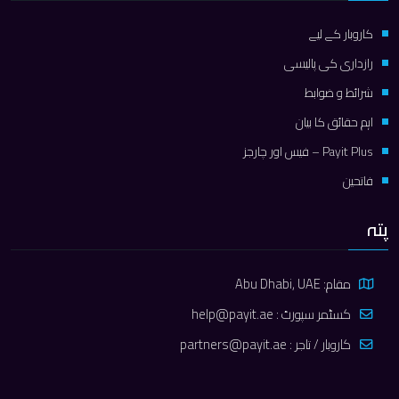
کاروبار کے لیے
رازداری کی پالیسی
شرائط و ضوابط
اہم حقائق کا بیان
Payit Plus – فیس اور چارجز
فاتحین
پتہ
مقام: Abu Dhabi, UAE
کسٹمر سپورٹ :
help@payit.ae
کاروبار / تاجر :
partners@payit.ae