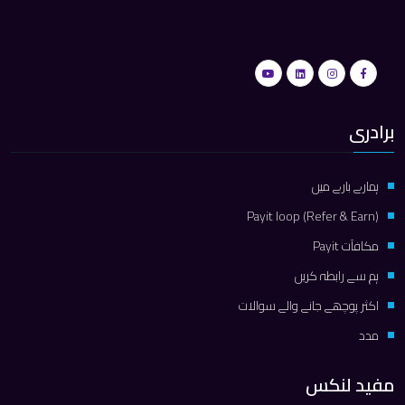
برادری
ہمارے بارے میں
Payit loop (Refer & Earn)
مكافآت Payit
ہم سے رابطہ کریں
اکثر پوچھے جانے والے سوالات
مدد
مفید لنکس