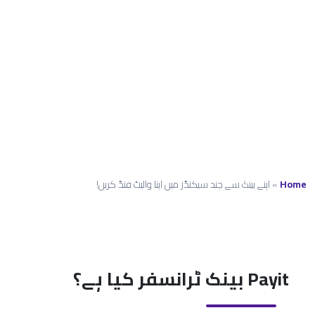
فنڈ
کریں!
Home
»
اپنے بینک سے چند سیکنڈز میں اپنا والیٹ فنڈ کریں!
Payit بینک ٹرانسفر کیا ہے؟