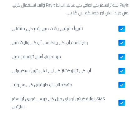
Payit بینک ٹرانسفر کے اضافے کے ساتھ، آپ کا Payit والیٹ استعمال کرنے
میں مزید آسان اور خوشگوار بن گیا ہے۔
تقریباً حقیقی وقت میں رقم کی منتقلی
براہِ راست آپ کے بینک سے آپ کے والیٹ میں
مرحلہ وار، آسان ٹرانسفر عمل
آپ کی ٹرانزیکشنز کے لیے اعلیٰ ترین سیکیورٹی
متعدد ٹاپ اپ طریقوں کی سہولت
SMS، نوٹیفکیشن اور ای میل کے ذریعے فوری ٹرانسفر
اسٹیٹس