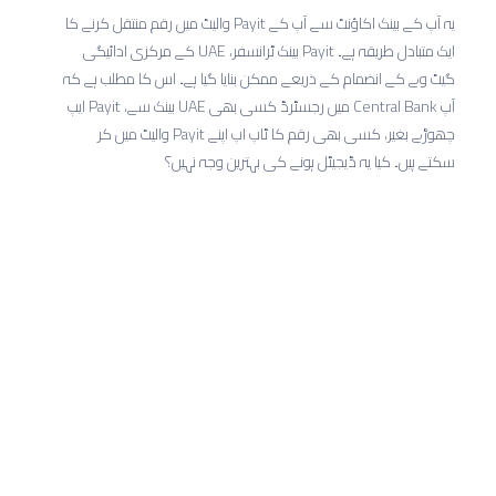
یہ آپ کے بینک اکاؤنٹ سے آپ کے Payit والیٹ میں رقم منتقل کرنے کا
ایک متبادل طریقہ ہے۔ Payit بینک ٹرانسفر، UAE کے مرکزی ادائیگی
گیٹ وے کے انضمام کے ذریعے ممکن بنایا گیا ہے۔ اس کا مطلب ہے کہ
آپ Central Bank میں رجسٹرڈ کسی بھی UAE بینک سے، Payit ایپ
چھوڑے بغیر، کسی بھی رقم کا ٹاپ اپ اپنے Payit والیٹ میں کر
سکتے ہیں۔ کیا یہ ڈیجیٹل ہونے کی بہترین وجہ نہیں؟