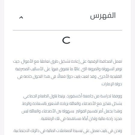
الفهرس
تعمل المحافظ الرقمية على إعادة تشكيل طرق تعاملنا مع الأموال، حيث
توفر السهولة والمرونة التي غالبًا ما تتفوق فيها على الأساليب المصرفية
التقليدية الأخرى. وقد لعبت باييت دورًا فعالًا في هذا التحول خاصة في
دولة الإمارات.
ووفقا لدراسة من جامعة أكسفورد، يرتبط تناول الطعام الجماعي
بشكل متكرر مع الأصدقاء والعائلة بزيادة الشعور بالسعادة والرضا،
وهذا يجعل أمر تقسيم الفواتير بسهولة بين الأصدقاء والعائلة ليس
مجرد راحة مالية ولكن أيضًا مساهمة في تلك الرفاهية.
ونحن في باييت نعمل على تبسيط المعاملات المالية في دائرتك الاجتماعية.