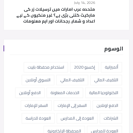
July 14, 2026
متحدہ عرب امارات میں ترسیلات زر کی
مارکیٹ کتنی بڑی ہے؟ غیر ملکیوں کے لیے
اعداد و شمار، رجحانات اور اہم معلومات
الوسوم
ألميزانية
إكسبو 2020
استخدام محفظة باييت
التثقيف المالي
التثقيف المالي
التسوق أونلاين
التكنولوجيا المالية
الخدمات المعاونة
الدفع أونلاين
الدفع اونلاين
السفر إلى الإمارات
السفر للإمارات
الشراكات
العودة إلى المدارس
العودة للدراسة
العودة للمدارس
المحفظة الإلكترونية