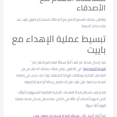
الأصدقاء
وبالمثل، يمكنك تقسيم الدفع مع أصدقائك باستخدام تطبيق باييت عند
شراء تذاكر السينما.
تبسيط عملية الإهداء مع
باييت
يعد إرسال هدية عبر باييت أمرًا بسيطًا فقط قم باختيار خيار “
الهدية الإلكترونية
” في التطبيق. ومن هناك، يمكنك الاختيار من بين
العلامات التجارية وبطاقات الهدايا المختلفة. وإذا كنت ترغب في إضافة
لمسة شخصية، فإن باييت تتيح لك تضمين رسالة أو تحية إلكترونية.
تقدم باييت قسائم هدايا للعلامات التجارية العالمية المشهورة لأولئك
الذين لديهم أصدقاء أو عائلة في الخارج، مما يجعل إرسال هدية مميزة
إليهم أمرًا سهلاً.
اقرأ أيضًا:
أرسل الآن قسائم الهدايا باستخدام تطبيق باييت