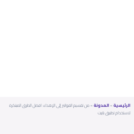
المبت
كرة
لاستخ
دام
تطبي
ق
باييت
الرئيسية
»
المدونة
»
من تقسيم الفواتير إلى الإهداء: افضل الطرق المبتكرة
لاستخدام تطبيق باييت