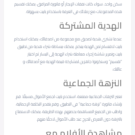
سكن واحد، سواء كانت نفقات الإيجار أو فاتورة المرافق، يمكنك تقسيم
هذه المدفوعات مع زملائك في الغرفة باستخدام باييت بسهولة.
الهدية المشتركة
عندما تشتري هدية لصديق مع مجموعة من اصدقائك، يمكنك استخدام
باييت لاقتسام ثمن الهدية بينكم. يمكنك ببساطة شراء هدية من تطبيق
باييت وتمرير شاشة إجراء معاملة شراء الهدية إلى اليسار ثم اختيار
“تقسيم” وستكونوا جاهزين لمشاركة قيمة الهدية مع أصدقائك و
عائلتك.
النزهة الجماعية
تعتبر النزهات الجماعية ممتعة، استخدم باييت لجمع الأموال مسبقًا. قم
بإنشاء فاتورة “نزهة جماعية” في التطبيق، وقم بتقدير التكلفة الإجمالية،
واطلب من الجميع المساهمة بحصتهم. بهذه الطريقة، يمكنك الاستمتاع
بالنزهة دون التعرض للحرج عند طلب الأموال لاحقًا منهم.
مشاهدة الأفلام مع