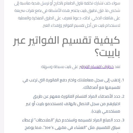
سواء كنت تشارك تكلفة تناول الطعام بالخارج أو ترسل هدية مناسبة إلى
شخص ما، فإن تطبيق باييت يختصر هذه الأنشطة في بضع نقرات سريعة
على هاتفك الذكي. لذلك، دعونا نتعرف على الطرق المبتكرة والعملية
لاستخدام باييت من أجل تقسيم الفواتير وإهداء الغير.
كيفية تقسيم الفواتير عبر
باييت؟
تعد
خطوات اقتسام الفواتير
على باييت بسيطة وسهلة:
إذهب إلى سجل معاملاتك واختر دفع الفاتورة التي ترغب في
تقسيمها مع أصدقائك.
حدد الأصدقاء المراد اقتسام الفاتورة معهم عن طريق
اختيارهم من سجل الاتصال بالهاتف (مستخدمو باييت أو غير
مستخدمي باييت).
حدد المبلغ المراد تقسيمه واستخدم خيار “الملاحظات” لإعطاء
سياق للتقسيم، مثل “العشاء في مقهى Joe’s”، مما يوضح