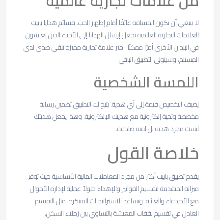
من علامات تجارية عالمية
لا ينبغي أن تكون المسافة عائقًا أمام إظهار الحب. قسائم هدايا باييت
للعلامات التجارية العالمية تجعل إرسال الهدايا إلى الأحباء الذين يعيشون
في البلدان الأخرى أمرًا ممكنًا. اختر علامة تجارية مميزة تلقى صدى لدى
المستلم، وسيتولى التطبيق الباقي.
اللمسة الشخصية
يضيف التخصيص قيمة إلى أي هدية. يتيح لك التطبيق تضمين رسالة
مخصصة وتحية إلكترونية مع هديتك الإلكترونية. وهذا يجعل هديتك
ليست مجرد هدية بل لفتة صادقة.
خلاصة القول
يقدم تطبيق باييت أكثر من مجرد المعاملات المالية الأساسية حيث توفر
ميزاته المتقدمة لتقسيم الفواتير والإهداء حلولاً عملية لإدارة الأموال
مع الأصدقاء والعائلة. وتساعد الاستراتيجيات المبتكرة، مثل التقسيم
العادل في تقسيم نفقات المعيشة بالتساوي بين زملاء السكن.