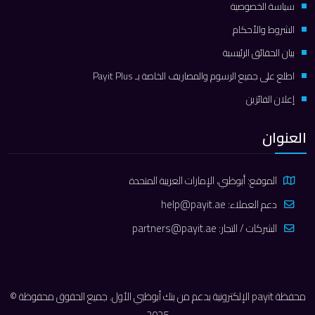
سياسة الخصوصية
الشروط والأحكام
بيان الحقائق الرئيسية
اطلع على جميع الرسوم والمصاريف الخاصة بـ Payit Plus
إعلان الفائزين
العنوان
الموقع: أبوظبي، الإمارات العربية المتحدة
دعم العملاء:
help@payit.ae
الشركات / التجار:
partners@payit.ae
محفظة payit الإلكترونية بدعم من بنك أبوظبي الأول. جميع الحقوق محفوظة ©