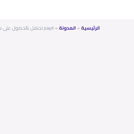
الرئيسية
»
المدونة
»
payit تحتفل بالحصول على جوائز أفضل بنك رقمي (Neobank) وأفضل ابتكار في تجربة المستخدم لعام 2021