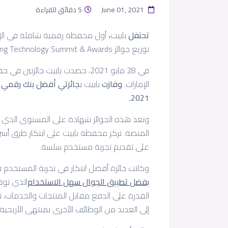
June 01, 2021
5 دقائق للقراءة
تحتفل
باييت
،
أول محفظة رقمية شاملة في الإما
توزيع جوائز MEA Finance Banking Technology Summit & Awards لعام 2021.
في 28 مايو 2021، حصدت باييت جائ
الإمارات.
وفازت
باييت ب
2021.
وتعد هذه الجوائز شهادة على المستوى الذي وص
المنصة. تركز محفظة باييت على ابتكار طرق أسرع
على تقديم تجربة مستخدم سلسة.
وكانت جائزة أفضل ابتكار في تجربة المستخدم 
بفضل تطبيق الجوال سهل الاستخدام
الذي توف
القدرة على الدفع مقابل المنتجات والخدمات،
إلى العديد من الوظائف الأخرى بمنتهى الأريحي