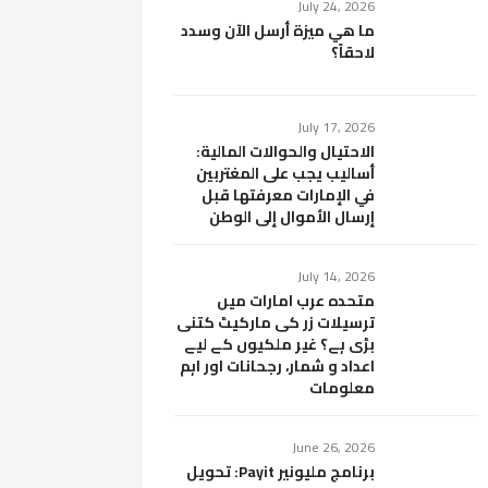
July 24, 2026
ما هي ميزة أرسل الآن وسدد
لاحقاً؟
July 17, 2026
الاحتيال والحوالات المالية:
أساليب يجب على المغتربين
في الإمارات معرفتها قبل
إرسال الأموال إلى الوطن
July 14, 2026
متحدہ عرب امارات میں
ترسیلات زر کی مارکیٹ کتنی
بڑی ہے؟ غیر ملکیوں کے لیے
اعداد و شمار، رجحانات اور اہم
معلومات
June 26, 2026
برنامج مليونير Payit: تحويل