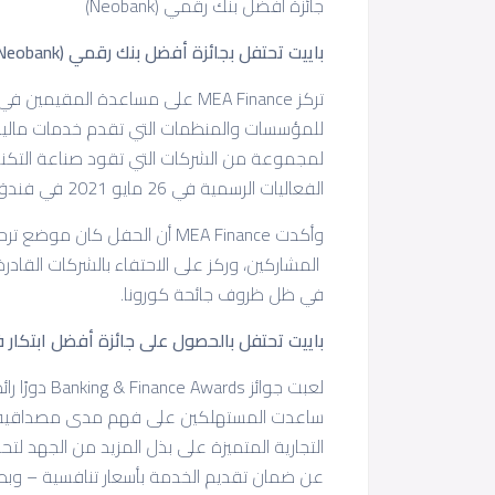
جائزة أفضل بنك رقمي (Neobank)
باييت تحتفل بجائزة أفضل بنك رقمي (Neobank)
تركز MEA Finance على مساعدة الم
لمجموعة من الشركات التي تقود صناعة التكنو
الفعاليات الرسمية في 26 مايو 2021 في فندق أرماني ببرج خليفة في دبي.
وأكدت MEA Finance أن الحفل كان موضع ترحيب كبير من قبل
المشاركين، وركز على الاحتفاء بالشركات القا
في ظل ظروف جائحة كورونا.
باييت تحتفل بالحصول على جائزة أفضل ابتكار في 
لعبت جوائز s
ساعدت المستهلكين على فهم مدى مصداقية ا
التجارية المتميزة على بذل المزيد من الجهد لت
عن ضمان تقديم الخدمة بأسعار تنافسية – وبطب