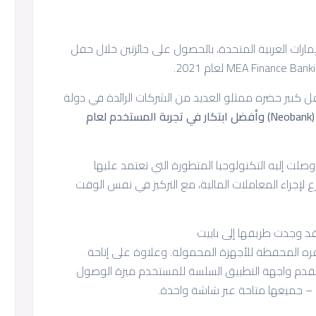
رات العربية المتحدة، بالحصول على جائزتين خلال حفل
زتين في حفل كبير حضره ممثلو العديد من الشركات الرائدة في دولة
جائزتي أفضل بنك رقمي (Neobank) وأفضل ابتكار في تجربة المستخدم لعام
لت إليه التكنولوجيا المتطورة التي تعتمد عليها
 لإجراء المعاملات المالية، مع التركيز في نفس الوقت
قد وجدت طريقها إلى باييت
ره المحفظة للأجهزة المحمولة. وعلاوة على إتاحة
 تقدم واجهة التطبيق السلسة للمستخدم ميزة الوصول
ة – جميعها متاحة عبر شاشة واحدة.