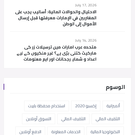
July 17, 2026
الاحتيال والحوالات المالية: أساليب يجب على
المغتربين في الإمارات معرفتها قبل إرسال
الأموال إلى الوطن
July 14, 2026
متحدہ عرب امارات میں ترسیلات زر کی
مارکیٹ کتنی بڑی ہے؟ غیر ملکیوں کے لیے
اعداد و شمار، رجحانات اور اہم معلومات
الوسوم
ألميزانية
إكسبو 2020
استخدام محفظة باييت
التثقيف المالي
التثقيف المالي
التسوق أونلاين
التكنولوجيا المالية
الخدمات المعاونة
الدفع أونلاين