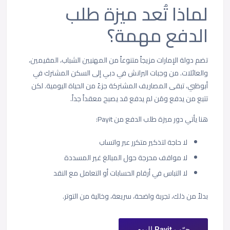
لماذا تُعد ميزة طلب
الدفع مهمة؟
تضم دولة الإمارات مزيجاً متنوعاً من المهنيين الشباب، المقيمين،
والعائلات. من وجبات البرانش في دبي إلى السكن المشترك في
أبوظبي، تبقى المصاريف المشتركة جزءً من الحياة اليومية. لكن
تتبع من يدفع ومَن لم يدفع قد يصبح معقداً جداً.
هنا يأتي دور ميزة طلب الدفع من Payit:
لا حاجة لتذكير متكرر عبر واتساب
لا مواقف محرجة حول المبالغ غير المسددة
لا التباس في أرقام الحسابات أو التعامل مع النقد
بدلاً من ذلك، تجربة واضحة، سريعة، وخالية من التوتر.
جرّب Payit اليوم