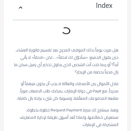
Index
هل مررت يوماً بذلك الموقف المحرج بعد تقسيم فاتورة العشاء،
حين يقول الجميع: «سأحوّل لك لاحقاً»… لكن «لاحقاً» لا يأتي
أبداً؟ أو ربما كنت أنت الشخص الذي يحاول تذكير أي زميل سكن ما
زال مديناً بحصته من الإيجار؟
تبادل الأموال بين الأصدقاء والعائلة لا يجب أن يكون مرهقاً أو
محرجاً. مع Payit في دولة الإمارات، يمكنك طلب الدفعات فوراً،
متابعة المدفوعات المعلّقة، وتسوية كل شيء براحة بال كاملة.
وهنا، سنشرح لك ميزة Request Payment خطوة بخطوة،
نستعرض خصائصها، ولماذا تُعد أسهل طريقة لإدارة المصاريف
المشتركة في الإمارات.