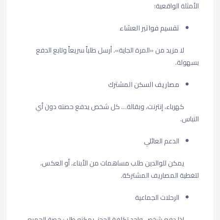
الأمثلة الواقعية:
تقسيم فواتير العشاء
لا مزيد من «المرة الجاية». أرسل طلباً سريعاً وتابع الدفع
بسهولة.
مصاريف السكن المشترك
كهرباء، إنترنت، وبقالة… كل شخص يدفع حصته دون أي
التباس.
الدعم العائلي
يمكن للوالدين طلب مساهمات من الأبناء، أو العكس،
لتغطية المصاريف المشتركة.
الرحلات الجماعية
إذا دفع شخص واحد تكلفة الحجز، يمكنه طلب حصة الجميع