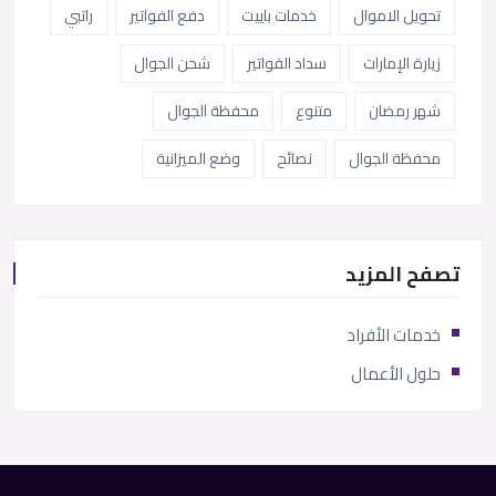
تحويل الاموال
خدمات باييت
دفع الفواتير
راتبي
زيارة الإمارات
سداد الفواتير
شحن الجوال
شهر رمضان
متنوع
محفظة الجوال
محفظة الجوال
نصائح
وضع الميزانية
تصفح المزيد
خدمات الأفراد
حلول الأعمال