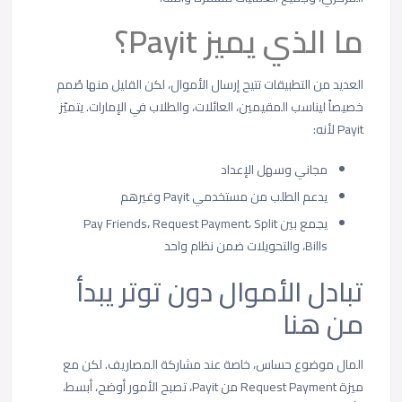
ما الذي يميز Payit؟
العديد من التطبيقات تتيح إرسال الأموال، لكن القليل منها صُمم
خصيصاً ليناسب المقيمين، العائلات، والطلاب في الإمارات. يتميّز
Payit لأنه:
مجاني وسهل الإعداد
يدعم الطلب من مستخدمي Payit وغيرهم
يجمع بين Pay Friends، Request Payment، Split
Bills، والتحويلات ضمن نظام واحد
تبادل الأموال دون توتر يبدأ
من هنا
المال موضوع حساس، خاصة عند مشاركة المصاريف. لكن مع
ميزة Request Payment من Payit، تصبح الأمور أوضح، أبسط،