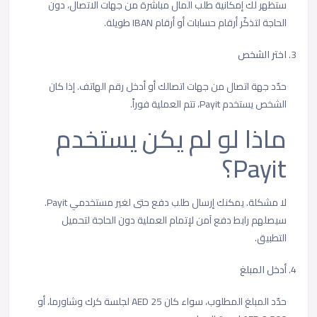
ستظهر لك إمكانية طلب المال مباشرة من جهات الاتصال، دون
الحاجة لتذكّر أرقام حسابات أو أرقام IBAN طويلة.
اختر الشخص
حدّد جهة اتصال من جهات اتصالك أو أدخل رقم الهاتف. إذا كان
الشخص يستخدم Payit، تتم العملية فوراً.
ماذا لو لم يكن يستخدم
Payit؟
لا مشكلة. يمكنك إرسال طلب دفع حتى لغير مستخدمي Payit.
سيصلهم رابط دفع آمن لإتمام العملية دون الحاجة لتحميل
التطبيق.
أدخل المبلغ
حدّد المبلغ المطلوب، سواء كان 25 AED لجلسة كرك وشاورما، أو