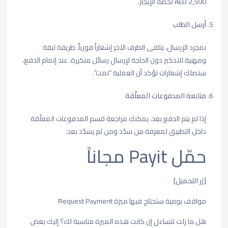
2,500 AED لحصة الإيجار.
أرسل الطلب
بمجرد الإرسال، يتلقى الطرف الآخر إشعاراً فورياً. طريقة لبقة
ومهنية للتذكير دون الحاجة لإرسال رسائل متكررة. عند إتمام الدفع،
ستصلك إشعارات تؤكد أن العملية “تمت”.
متابعة المدفوعات المعلّقة
إذا لم يتم الدفع بعد، يمكنك مراجعة قسم المدفوعات المعلّقة
داخل التطبيق لمعرفة من سدّد ومن لم يسدّد بعد.
حمّل Payit مجاناً
[زر التحميل]
مواقف يومية ستحتاج فيها ميزة Request Payment
هل ما زلت تتساءل إن كانت هذه الميزة مناسبة لك؟ إليك بعض