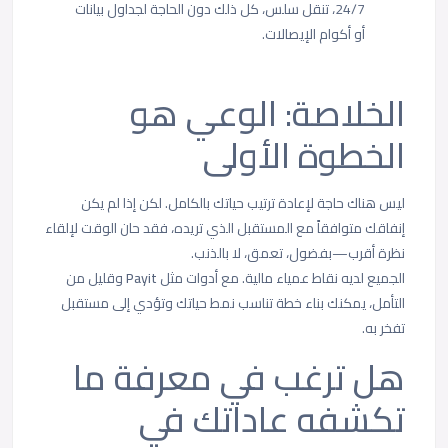
24/7، تنقل سلس، كل ذلك دون الحاجة لجداول بيانات
أو أكوام الإيصالات.
الخلاصة: الوعي هو
الخطوة الأولى
ليس هناك حاجة لإعادة ترتيب حياتك بالكامل. لكن إذا لم يكن
إنفاقك متوافقاً مع المستقبل الذي تريده، فقد حان الوقت لإلقاء
نظرة أقرب—بفضول، تعمق، لا بالذنب.
الجميع لديه نقاط عمياء مالية. مع أدوات مثل
Payit
وقليل من
التأمل، يمكنك بناء خطة تناسب نمط حياتك وتؤدي إلى مستقبل
تفخر به.
هل ترغب في معرفة ما
تكشفه عاداتك في