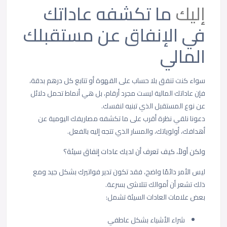
إليك
ما تكشفه عاداتك
في الإنفاق عن مستقبلك
المالي
سواء كنت تنفق بلا حساب على القهوة أو تتابع كل درهم بدقة،
فإن عاداتك المالية ليست مجرد أرقام، بل هي أنماط تحمل دلائل
عن نوع المستقبل الذي تبنيه لنفسك.
دعونا نلقي نظرة أقرب على ما تكشفه مصاريفك اليومية عن
أهدافك، أولوياتك، والمسار الذي تتجه إليه بالفعل.
ولكن أولاً، كيف تعرف أن لديك عادات إنفاق سيئة؟
ليس الأمر دائمًا واضح، فقد تكون تدير فواتيرك بشكل جيد ومع
ذلك تشعر أن أموالك تتلاشى بسرعة.
بعض علامات العادات السيئة تشمل:
شراء الأشياء بشكل عاطفي