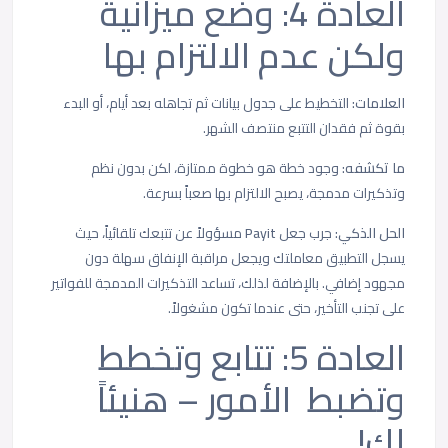
العادة 4: وضع ميزانية
ولكن عدم الالتزام بها
العلامات:
التخطيط على جدول بيانات ثم تجاهله بعد أيام، أو البدء
بقوة ثم فقدان التتبع منتصف الشهر.
ما تكشفه:
وجود خطة هو خطوة ممتازة، لكن بدون نظم
وتذكيرات مدمجة، يصبح الالتزام بها صعباً بسرعة.
الحل الذكي:
جرب جعل
Payit
مسؤولاً عن تتبعك تلقائياً، حيث
يسجل التطبيق معاملتك ويجعل مراقبة الإنفاق سهلة دون
مجهود إضافي. بالإضافة لذلك، تساعد التذكيرات المدمجة للفواتير
على تجنب التأخير، حتى عندما تكون مشغولاً.
العادة 5: تتابع وتخطط
وتضبط الأمور – هنيئاً
لك!