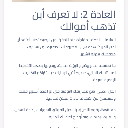
العادة 2: لا تعرف أين
تذهب أموالك
العلامات:
لحظة المفاجأة عند التحقق من الرصيد: “كنت أعتقد أن
لدي المزيد”. هذه هي المصروفات الصغيرة التي تستنزف
محفظتك بنهاية الشهر.
ما تكشفه:
عدم وضوح الرؤية المالية، وبدونها يصعب التخطيط
لمستقبلك المالي، خصوصاً في الإمارات حيث تتراكم التكاليف
اليومية بسرعة.
الحل الذكي:
تابع مصاريفك اليومية حتى لو لمدة أسبوع فقط،
وستتمكن من اكتشاف عادات يمكن تعديلها.
مع
Payit
، يقوم التطبيق بتسجيل الفواتير، التحويلات، إعادة الشحن،
والمزيد، ليمنحك رؤية أوضح لعاداتك المالية.