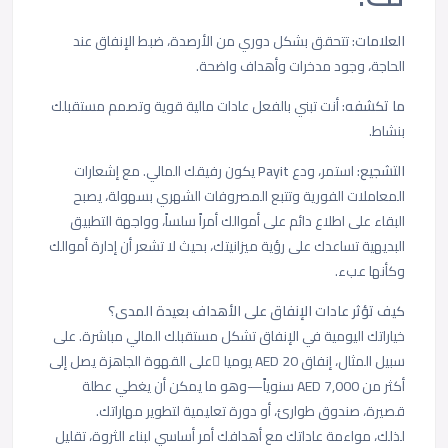
العلامات:
تتحقق بشكل دوري من الأرصدة، ضبط الإنفاق عند
الحاجة، وجود مدخرات وأهداف واضحة.
ما تكشفه:
أنت تبني بالفعل عادات مالية قوية وتصمم مستقبلك
بنشاط.
التشجيع:
استمر، ودع
Payit
يكون رفيقك المالي. مع إشعارات
المعاملات الفورية وتتبع المصروفات الشهري بسهولة، يصبح
البقاء على اطلاع دائم على أموالك أمراً سلساً، وواجهة التطبيق
البديهية تساعدك على رؤية ميزانيتك، بحيث لا تشعر أن إدارة أموالك
وكأنها عبء.
كيف تؤثر عادات الإنفاق على الأهداف بعيدة المدى؟
خياراتك اليومية في الإنفاق تشكل مستقبلك المالي مباشرة. على
سبيل المثال، إنفاق 20 AED يوميا ًعلى القهوة الجاهزة يصل إلى
أكثر من 7,000 AED سنوياً—وهو ما يمكن أن يغطي عطلة
قصيرة، صندوق طوارئ، أو دورة تعليمية لتطوير مهاراتك.
لذلك، مواءمة عاداتك مع أهدافك أمر أساسي لبناء الثروة، تقليل