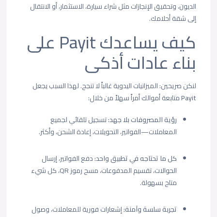
الديون، وتحقيق الإنجازات مثل شراء سيارة، الاستثمار، أو الانتقال
إلى شقة أحلامك.
كيف يساعدك Payit على
بناء عادات أذكى
لنكن صريحين: الميزانيات اليدوية غالباً لا تنجح. لهذا السبب يجعل
Payit
متابعة أموالك أمراً سهلاً من خلال:
رؤية المصروفات بلا جهد:
تسجيل تلقائي لجميع
المعاملات—الفواتير، التحويلات، إعادة الشحن، وأكثر.
كل ما تحتاجه في تطبيق واحد:
دفع الفواتير، إرسال
الحوالات، تقسيم المدفوعات، مسح رموز QR، كل شيء
متاح بسهولة.
تجربة سلسة وآمنة:
إشعارات فورية للمعاملات، وصول