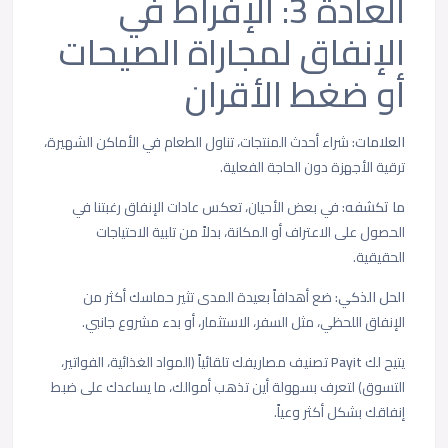
العادة 3: الإفراط في
الإنفاق لمجاراة الصيحات
أو ضغط الأقران
العلامات:
شراء أحدث المنتجات، تناول الطعام في الأماكن الشهيرة،
ترقية الأجهزة دون الحاجة الفعلية.
ما تكشفه:
في بعض الأحيان، تعكس عادات الإنفاق رغبتنا في
الحصول على الاعتراف أو المكانة، بدلاً من تلبية الاحتياجات
الحقيقية.
الحل الذكي:
ضع أهدافاً بعيدة المدى تثير حماسك أكثر من
الإنفاق اللحظي، مثل السفر، الاستثمار، أو بدء مشروع جانبي.
يتيح لك
Payit
تصنيف مصاريفك تلقائياً (المواد الغذائية، الفواتير،
التسوق) لتعرف بسهولة أين تذهب أموالك، ما يساعدك على ضبط
إنفاقك بشكل أكثر وعياً.