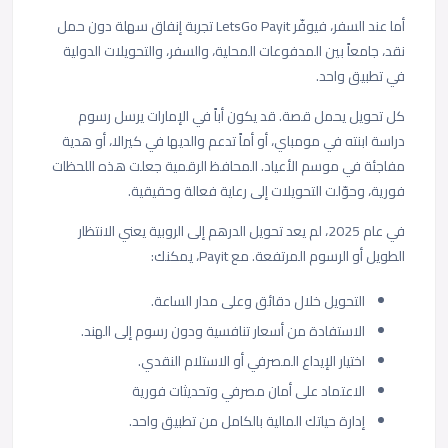
أما عند السفر، فيوفّر LetsGo Payit تجربة إنفاق سهلة دون حمل
نقد، جامعاً بين المدفوعات المحلية، والسفر، والتحويلات الدولية
في تطبيق واحد.
كل تحويل يحمل قصة. قد يكون أباً في الإمارات يرسل رسوم
دراسة ابنته في مومباي، أو أماً تدعم والديها في كيرالا، أو هدية
مفاجئة في موسم الأعياد. المحافظ الرقمية جعلت هذه اللحظات
فورية، وحوّلت التحويلات إلى رعاية فعالة وحقيقية.
في عام 2025، لم يعد تحويل الدرهم إلى الروبية يعني الانتظار
الطويل أو الرسوم المرتفعة. مع Payit، يمكنك:
التحويل خلال دقائق وعلى مدار الساعة.
الاستفادة من أسعار تنافسية ودون رسوم إلى الهند.
اختيار الإيداع المصرفي أو الاستلام النقدي.
الاعتماد على أمان مصرفي وتحديثات فورية
إدارة حياتك المالية بالكامل من تطبيق واحد.