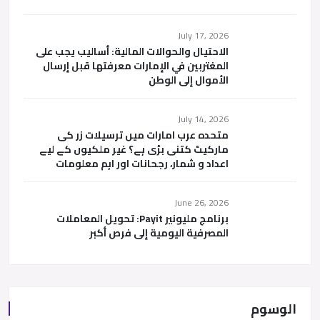
July 17, 2026
الاحتيال والحوالات المالية: أساليب يجب على
المغتربين في الإمارات معرفتها قبل إرسال
الأموال إلى الوطن
July 14, 2026
متحدہ عرب امارات میں ترسیلات زر کی
مارکیٹ کتنی بڑی ہے؟ غیر ملکیوں کے لیے
اعداد و شمار، رجحانات اور اہم معلومات
June 26, 2026
برنامج مليونير Payit: تحويل المعاملات
المصرفية اليومية إلى فرص أكبر
الوسوم