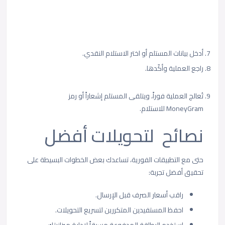
أدخل بيانات المستلم أو اختر الاستلام النقدي.
راجع العملية وأكّدها.
تُعالج العملية فوراً، ويتلقى المستلم إشعاراً أو رمز
MoneyGram للاستلام.
نصائح لتحويلات أفضل
حتى مع التطبيقات الفورية، تساعدك بعض الخطوات البسيطة على
تحقيق أفضل تجربة:
راقب أسعار الصرف قبل الإرسال.
احفظ المستفيدين المتكررين لتسريع التحويلات.
استخدم البطاقة المدفوعة مسبقاً لإدارة ميزانيتك.