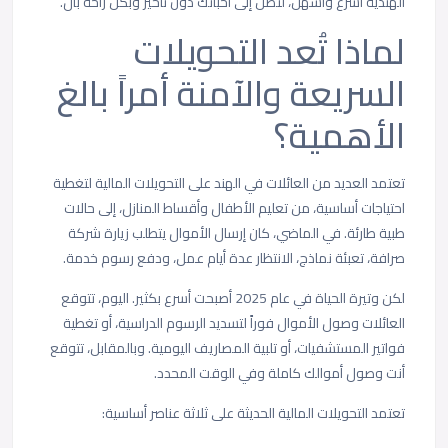
الهندية أسرع وأسهل، لتصل إلى أحبّائك دون تأخير وبكل راحة بال.
لماذا تُعد التحويلات
السريعة والآمنة أمراً بالغ
الأهمية؟
تعتمد العديد من العائلات في الهند على التحويلات المالية لتغطية
احتياجات أساسية، من تعليم الأطفال وأقساط المنازل، إلى حالات
طبية طارئة. في الماضي، كان إرسال الأموال يتطلب زيارة شركة
صرافة، تعبئة نماذج، الانتظار عدة أيام عمل، ودفع رسوم خدمة.
لكن وتيرة الحياة في عام 2025 أصبحت أسرع بكثير. اليوم، تتوقع
العائلات وصول الأموال فوراً لتسديد الرسوم الدراسية، أو تغطية
فواتير المستشفيات، أو تلبية المصاريف اليومية. وبالمقابل، تتوقع
أنت وصول أموالك كاملة وفي الوقت المحدد.
تعتمد التحويلات المالية الحديثة على ثلاثة عناصر أساسية: