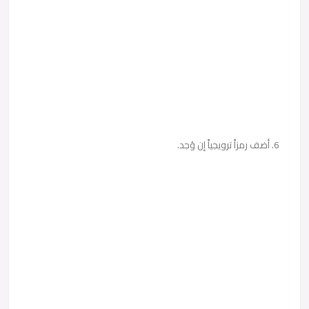
6. أضف رمزاً ترويجياً إن وُجد.