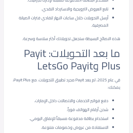
تابع العروض الترويجية والاسترداد النقدي.
أرسل التحويلات خلال ساعات النهار لتفادي فترات الصيانة
المصرفية.
هذه النصائح البسيطة ستجعل تحويلاتك أكثر سلاسة وسرعة.
ما بعد التحويلات: Payit
Plus وLetsGo Payit
في عام 2025، لم يعد Payit مجرد تطبيق للتحويلات. مع Payit Plus،
يمكنك:
دفع فواتير الخدمات والاتصالات داخل الإمارات.
شحن أرقام الهواتف فوراً.
استخدام بطاقة مدفوعة مسبقاً للإنفاق اليومي.
الاستفادة من عروض وخصومات متنوعة.