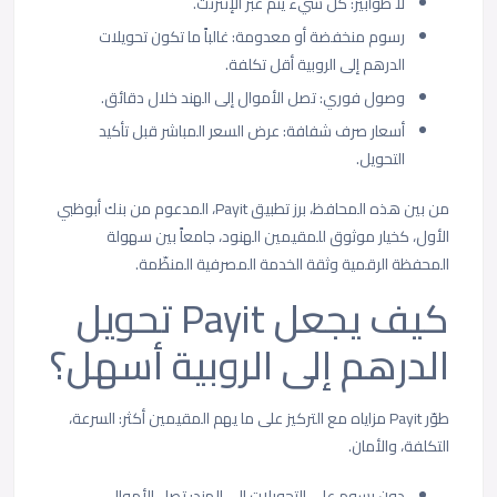
لا طوابير: كل شيء يتم عبر الإنترنت.
رسوم منخفضة أو معدومة: غالباً ما تكون تحويلات
الدرهم إلى الروبية أقل تكلفة.
وصول فوري: تصل الأموال إلى الهند خلال دقائق.
أسعار صرف شفافة: عرض السعر المباشر قبل تأكيد
التحويل.
من بين هذه المحافظ، برز تطبيق Payit، المدعوم من بنك أبوظبي
الأول، كخيار موثوق للمقيمين الهنود، جامعاً بين سهولة
المحفظة الرقمية وثقة الخدمة المصرفية المنظّمة.
كيف يجعل
Payit
تحويل
الدرهم إلى الروبية أسهل؟
طوّر Payit مزاياه مع التركيز على ما يهم المقيمين أكثر: السرعة،
التكلفة، والأمان.
دون رسوم على التحويلات إلى الهند: تصل الأموال