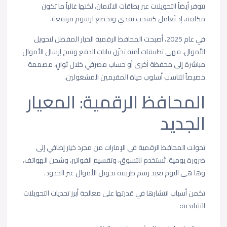
تتوفر أيضاً التحويلات عبر بطاقات الائتمان، لكنها غالباً ما تكون
مكلفة، إذ تُعامل كسحب نقدي وتخضع لرسوم مرتفعة.
في عام 2025، أصبحت المحافظ الرقمية الخيار المفضل لتحويل
الأموال. فهي تطبيقات آمنة تخزّن بيانات الدفع وتتيح إرسال الأموال
مباشرة إلى محفظة أخرى أو حساب مصرفي خلال ثوانٍ، مصممة
خصيصاً لتناسب أسلوب حياة المقيمين المشغولين.
المحافظ الرقمية: المعيار
الجديد
تحولت المحافظ الرقمية في الإمارات من مجرد خيار إضافي إلى
ضرورة يومية. تُستخدم للتسوق، وتقسيم الفواتير، وشحن الهواتف،
وها هي اليوم تعيد رسم طريقة تحويل الأموال عبر الحدود.
تكمن أسباب انتشارها في قدرتها على معالجة أبرز تحديات التحويلات
التقليدية: