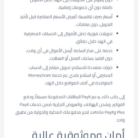
كاملة دون أي خصومات إضافية.
أسعار صرف تنافسية: تُعرض الأسعار المباشرة قبل تأكيد
التحويل، دون مفاجآت.
تحويلات فورية: تصل الأموال إلى الحسابات المصرفية
في الهند خلال دقائق.
خدمة على مدار الساعة: أرسل الأموال في أي وقت،
دون التقيد بساعات العمل أو العطلات.
خيارات متعددة للاستلام: تحويل مباشر إلى الحساب
المصرفي أو استلام نقدي عبر خدمة MoneyGram
المتواجدة في آلاف المواقع داخل الهند.
إلى جانب ذلك، يدعم Payit البطاقات المدفوعة مسبقاً، ودفع
الفواتير، وشحن الهواتف، والعروض التجارية ضمن خدمات Payit
Plus وLetsGo Payit، لتدير مدفوعاتك المحلية والدولية من تطبيق
واحد.
أمان وموثوقية عالية