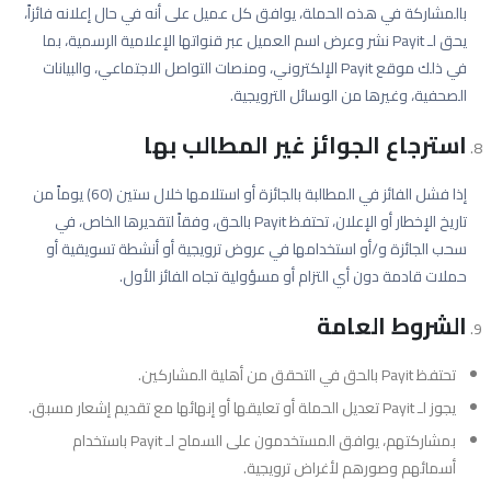
بالمشاركة في هذه الحملة، يوافق كل عميل على أنه في حال إعلانه فائزاً،
يحق لـ Payit نشر وعرض اسم العميل عبر قنواتها الإعلامية الرسمية، بما
في ذلك موقع Payit الإلكتروني، ومنصات التواصل الاجتماعي، والبيانات
الصحفية، وغيرها من الوسائل الترويجية.
استرجاع الجوائز غير المطالب بها
إذا فشل الفائز في المطالبة بالجائزة أو استلامها خلال ستين (60) يوماً من
تاريخ الإخطار أو الإعلان، تحتفظ Payit بالحق، وفقاً لتقديرها الخاص، في
سحب الجائزة و/أو استخدامها في عروض ترويجية أو أنشطة تسويقية أو
حملات قادمة دون أي التزام أو مسؤولية تجاه الفائز الأول.
الشروط العامة
تحتفظ Payit بالحق في التحقق من أهلية المشاركين.
يجوز لـ Payit تعديل الحملة أو تعليقها أو إنهائها مع تقديم إشعار مسبق.
بمشاركتهم، يوافق المستخدمون على السماح لـ Payit باستخدام
أسمائهم وصورهم لأغراض ترويجية.