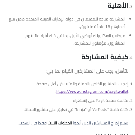
الأهلية
المشاركة متاحة للمقيمين في دولة الإمارات العربية المتحدة ممن تبلغ
أعمارهم 18 عاماً فما فوق.
موظفو Payit وبنك أبوظبي الأول، بما في ذلك أفراد عائلاتهم
المباشرون، مؤهلون للمشاركة.
كيفية المشاركة
للتأهل، يجب على المشاركين القيام بما يلي:
إعجاب بالمنشور الخاص بالحملة والمثبت في أعلى صفحة
.
https://www.instagram.com/payitwallet
متابعة صفحة Payit على إنستغرام.
كتابة كلمة “AirPods” أو “Ninja” في تعليق على منشور الحملة.
سيتم إدراج المشاركين الذين أتموا
الخطوات الثلاث
فقط في السحب.