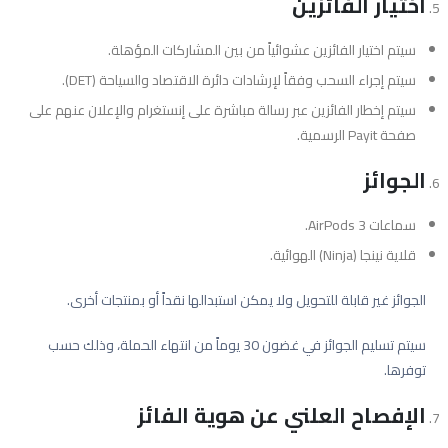
اختيار الفائزين
سيتم اختيار الفائزين عشوائياً من بين المشاركات المؤهلة.
سيتم إجراء السحب وفقاً لإرشادات دائرة الاقتصاد والسياحة (DET).
سيتم إخطار الفائزين عبر رسالة مباشرة على إنستغرام والإعلان عنهم على
صفحة Payit الرسمية.
الجوائز
سماعات AirPods 3.
قلاية نينجا (Ninja) الهوائية.
الجوائز غير قابلة للتحويل ولا يمكن استبدالها نقداً أو بمنتجات أخرى.
سيتم تسليم الجوائز في غضون 30 يوماً من انتهاء الحملة، وذلك حسب
توفرها.
الإفصاح العلني عن هوية الفائز