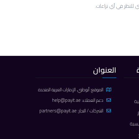
 للنظر في أي نزاعات.
العنوان
الموقع: أبوظبي، الإمارات العربية المتحدة
دعم العملاء:
help@payit.ae
ة
الشركات / التجار:
partners@payit.ae
يسية