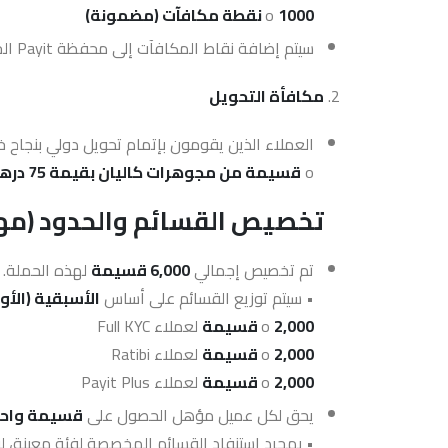
1000
o
نقطة مكافآت (مضمونة)
سيتم إضافة نقاط المكافآت إلى محفظة Payit الخاصة بالعميل وفقًا لقواعد برنامج مكافآت Payit.
مكافأة التحويل
العملاء الذين يقومون بإتمام تحويل دولي بنجاح 
o
قسيمة من مجوهرات كاليان بقيمة 75 درهم إماراتي
تخصيص القسائم والحدود (مهم
تم تخصيص إجمالي
6,000
قسيمة
لهذه الحملة.
• سيتم توزيع القسائم على أساس
الأسبقية (الأو
2,000
o
قسيمة
لعملاء Full KYC
2,000
o
قسيمة
لعملاء Ratibi
2,000
o
قسيمة
لعملاء Payit Plus
يحق لكل عميل مؤهل الحصول على
قسيمة واحد
• بمجرد استنفاد القسائم المخصصة لفئة معينة، لن