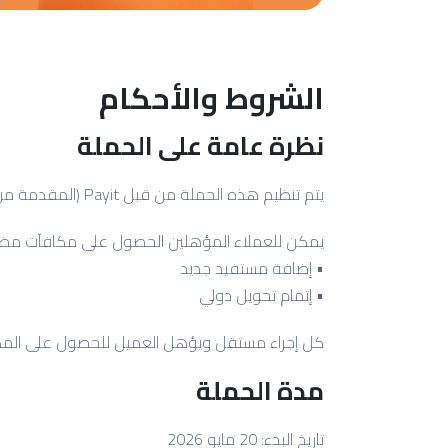
الشروط والأحكام
نظرة عامة على الحملة
يتم تنظيم هذه الحملة من قبل Payit (المقدمة من بنك أبوظبي الأول) بهدف تشجيع إضافة المستفيدين وإجراء معاملات التحويل الدولي بين مستخدمي Payit المؤهلين.
يمكن للعملاء المؤهلين الحصول على مكافآت مضمونة
• إضافة مستفيد جديد
• إتمام تحويل دولي
كل إجراء مستقل ويؤهل العميل للحصول على المكاف
مدة الحملة
تاريخ البدء: 20 مايو 2026