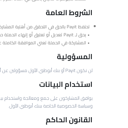
الشروط العامة
تحتفظ Payit بالحق في التحقق من أهلية المشاركين في أي وقت أثناء أو بعد الحملة.
• يحق لـ Payit تعديل أو تعليق أو إنهاء الحملة حسب تقديرها، وفقًا للقوانين واللوائح المعمول بها.
• المشاركة في الحملة تعني الموافقة الكاملة ع
المسؤولية
لن تكون Payit أو بنك أبوظبي الأول مسؤولين عن أي خسارة أو ضرر أو عدم رضا ناتج عن المشاركة في الحملة أو عن قبول أو استخدام أي مكافأة.
استخدام البيانات
يوافق المشاركون على جمع ومعالجة واستخدام بياناته
وسياسة الخصوصية الخاصة ببنك أبوظبي الأول.
القانون الحاكم