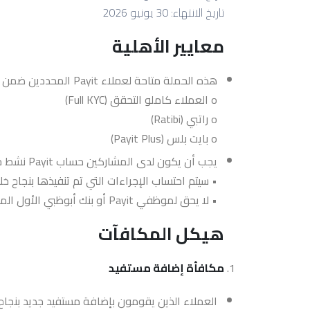
تاريخ الانتهاء: 30 يونيو 2026
معايير الأهلية
هذه الحملة متاحة لعملاء Payit المحددين ضمن الفئات التالية:
o العملاء كاملو التحقق (Full KYC)
o راتبي (Ratibi)
o بايت بلس (Payit Plus)
يجب أن يكون لدى المشاركين حساب Payit نشط خلال فترة الحملة.
• سيتم احتساب الإجراءات التي تم تنفيذها بنجاح خ
• لا يحق لموظفي Payit أو بنك أبوظبي الأول المشاركة في الحملة.
هيكل المكافآت
مكافأة إضافة مستفيد
العملاء الذين يقومون بإضافة مستفيد جديد بنجاح