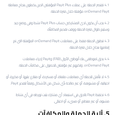
4.1 تقتصر الحملة على عملاء Payit Plus المؤهلين الذين يكملون بنجاح معاملة
onDemand Payit مؤهلة خلال فترة الحملة.
4.2 يجب أن يكون لدى المشاركين حساب Payit Plus نشط وفي وضع جيد
وسليم طوال فترة الحملة ووقت تقديم المكافأة.
4.3 تنطبق الحملة فقط على معاملات onDemand Payit المؤهلة التي تم
إتمامها بنجاح خلال فترة الحملة.
4.4 يحق لموظفي بنك أبوظبي الأول (FAB) وPayit إجراء معاملات
onDemand Payit، ولكنهم غير مؤهلين للحصول على مكافآت الحملة.
4.5 لا تتأهل للحملة أي معاملات ملغاة، أو مستردة، أو متنازع عليها، أو مكررة، أو
احتيالية، أو مشبوهة، أو غير صالحة بأي شكل من الأشكال وفقاً لتقدير Payit.
4.6 تحتفظ Payit بالحق في استبعاد أي مشارك يثبت تورطه في أي نشاط
مشبوه، أو غير منتظم، أو مسيء، أو احتيالي.
5. آلية الحملة والمكافآت