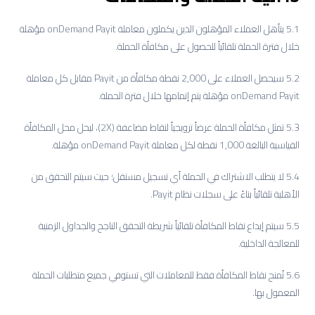
5.1 يتأهل العملاء المؤهلون الذين يكملون معاملة onDemand Payit مؤهلة
خلال فترة الحملة تلقائياً للحصول على مكافأة الحملة.
5.2 سيحصل العملاء على 2,000 نقطة مكافأة من Payit مقابل كل معاملة
onDemand Payit مؤهلة يتم إتمامها خلال فترة الحملة.
5.3 تمثل مكافأة الحملة عرضاً ترويجياً لنقاط مضاعفة (2X)، ليحل محل المكافأة
القياسية البالغة 1,000 نقطة لكل معاملة onDemand Payit مؤهلة.
5.4 لا يتطلب الاشتراك في الحملة أي تسجيل مستقل؛ حيث سيتم التحقق من
الأهلية تلقائياً بناءً على سجلات نظام Payit.
5.5 سيتم إيداع نقاط المكافأة تلقائياً شريطة التحقق الناجح والجداول الزمنية
للمعالجة الداخلية.
5.6 تُمنح نقاط المكافأة فقط للمعاملات التي تستوفي جميع متطلبات الحملة
المعمول بها.