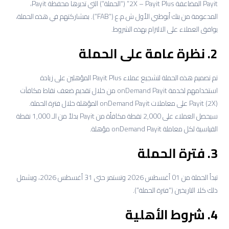
Payit المضاعفة 2X – Payit Plus” (“الحملة”) التي تديرها محفظة Payit،
المدعومة من بنك أبوظبي الأول ش.م.ع (“FAB”). بمشاركتهم في هذه الحملة،
يوافق العملاء على الالتزام بهذه الشروط.
2. نظرة عامة على الحملة
تم تصميم هذه الحملة لتشجيع عملاء Payit Plus المؤهلين على زيادة
استخدامهم لخدمة onDemand Payit من خلال تقديم ضعف نقاط مكافآت
Payit (2X) على معاملات onDemand Payit المؤهلة خلال فترة الحملة.
سيحصل العملاء على 2,000 نقطة مكافأة من Payit بدلاً من الـ 1,000 نقطة
القياسية لكل معاملة onDemand Payit مؤهلة.
3. فترة الحملة
تبدأ الحملة من 01 أغسطس 2026 وتستمر حتى 31 أغسطس 2026، ويشمل
ذلك كلا التاريخين (“فترة الحملة”).
4. شروط الأهلية