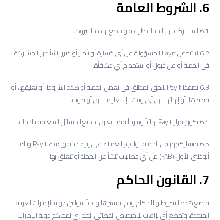
6. الشروط العامة
6.1 المشاركة في الحملة طوعية وتخضع لهذه الشروط.
6.2 لا تتحمل Payit المسؤولية عن أي خسارة أو تأخير أو ضرر ينشأ عن المشاركة
في الحملة أو عن قبول أو استخدام أي مكافأة.
6.3 تحتفظ Payit بالحق المطلق في تعديل الحملة أو هذه الشروط، أو تعليقها، أو
تمديدها، أو إنهائها في أي وقت، بإشعار مسبق أو بدونه.
6.4 يكون قرار Payit نهائياً وملزماً فيما يتعلق بجميع المسائل المتعلقة بالحملة.
6.5 بمشاركتهم في الحملة، يوافق العملاء على إبراء ذمة وإعفاء Payit وبنك
أبوظبي الأول (FAB) من أي مطالبات تنشأ عن الحملة أو تتعلق بها.
7. القانون الحاكم
تخضع هذه الشروط والأحكام ويتم تفسيرها وفقاً لقوانين دولة الإمارات العربية
المتحدة، وتخضع أي نزاعات للاختصاص القضائي الحصري لمحاكم دولة الإمارات