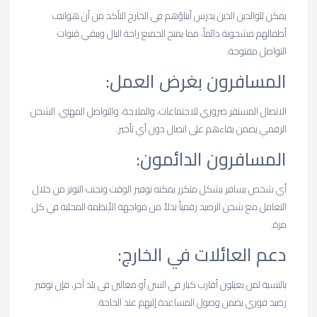
يمكن للوالدين الذين يدرس أبناؤهم في الخارج التأكد من أن هواتف
أطفالهم مشحونة دائماً، مما يمنح الجميع راحة البال ويبقي قنوات
التواصل مفتوحة.
المسافرون بغرض العمل:
الاتصال المستقر ضروري للاجتماعات، والملاحة، والتواصل المهني. الشحن
الرقمي يضمن بقاءهم على اتصال دون أي تأخير.
المسافرون الدائمون:
أي شخص يسافر بشكل متكرر يمكنه توفير الوقت وتجنب التوتر من خلال
التعامل مع شحن الرصيد رقمياً بدلاً من مواجهة الأنظمة المحلية في كل
مرة.
دعم العائلات في الخارج:
بالنسبة لمن يعيلون أقارب كبار في السن أو معالين في بلد آخر، فإن توفير
رصيد فوري يضمن وصول المساعدة إليهم عند الحاجة.