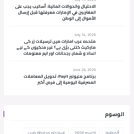
الاحتيال والحوالات المالية: أساليب يجب على
المغتربين في الإمارات معرفتها قبل إرسال
الأموال إلى الوطن
July 14, 2026
متحدہ عرب امارات میں ترسیلات زر کی
مارکیٹ کتنی بڑی ہے؟ غیر ملکیوں کے لیے
اعداد و شمار، رجحانات اور اہم معلومات
June 26, 2026
برنامج مليونير Payit: تحويل المعاملات
المصرفية اليومية إلى فرص أكبر
الوسوم
ألميزانية
إكسبو 2020
استخدام محفظة باييت