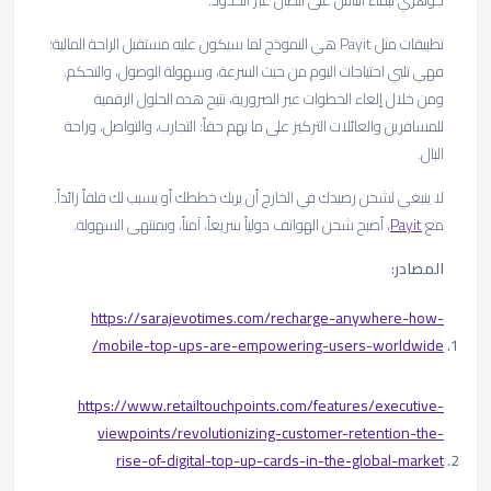
جوهري لبقاء الناس على اتصال عبر الحدود.
تطبيقات مثل Payit هي النموذج لما سيكون عليه مستقبل الراحة المالية؛
فهي تلبي احتياجات اليوم من حيث السرعة، وسهولة الوصول، والتحكم.
ومن خلال إلغاء الخطوات غير الضرورية، تتيح هذه الحلول الرقمية
للمسافرين والعائلات التركيز على ما يهم حقاً: التجارب، والتواصل، وراحة
البال.
لا ينبغي لشحن رصيدك في الخارج أن يربك خططك أو يسبب لك قلقاً زائداً.
مع
Payit
، أصبح شحن الهواتف دولياً سريعاً، آمناً، وبمنتهى السهولة.
المصادر:
https://sarajevotimes.com/recharge-anywhere-how-
mobile-top-ups-are-empowering-users-worldwide/
https://www.retailtouchpoints.com/features/executive-
viewpoints/revolutionizing-customer-retention-the-
rise-of-digital-top-up-cards-in-the-global-market