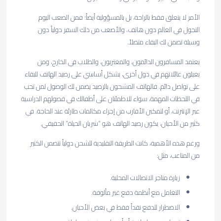
الأمر لا يتعلق فقط بالراحة، بل بالمسؤولية أيضاً؛ فمن الصعب اليوم
التجول في العالم دون هاتف، والأصعب من ذلك السفر دولياً دون
وسيلة تضمن لك البقاء متصلاً.
يعتمد المسافرون الدائمون، والمغتربون، والطلاب في الخارج، ومن
يعيلون عائلاتهم في دول أخرى، بشكل أساسي على رصيد الهاتف للبقاء
على تواصل دائم. فالهاتف المشحون بالرصيد يضمن لك الوصول لمن تحب
في اللحظات المهمة، سواء للاطمئنان على أطفالك في فصولهم الدراسية
عبر الإنترنت، أو لتمكين الأقارب من إجراء مكالمات طارئة عند الحاجة. في
كثير من الأحيان، يكون رصيد الهاتف هو “شريان الحياة” الحقيقي.
ورغم هذه الأهمية، كانت الطريقة التقليدية للشحن دولياً تتضمن الكثير
من المتاعب، مثل:
زيارة متاجر الاتصالات المحلية.
التعامل مع أنظمة دفع غير مألوفة.
الاضطرار للدفع نقداً فقط في بعض الأحيان.