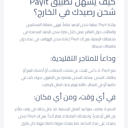
كيف يسهّل تطبيق Payit
شحن رصيدك في الخارج؟
يبسّط Payit عملية شحن الرصيد تماماً، لينهي معاناة المسافرين
والعائلات حول العالم. فمن خلال ميزة شحن الرصيد المدمجة في
محفظتك الرقمية، يتيح لك Payit إعادة شحن الهواتف في عدة دول
بضغطات بسيطة.
وداعاً للمتاجر التقليدية:
مع Payit، لا داعي للبحث عن محلات الاتصالات أو أكشاك البيع أو
بطاقات الشحن. يمكنك الشحن مباشرة من التطبيق، سواء كنت في
كافيه أو في المطار، طالما يتوفر لديك اتصال بالإنترنت.
في أي وقت، ومن أي مكان:
السفر لا يعترف بمواعيد العمل الرسمية. قد تصل رحلتك في وقت متأخر
من الليل أو فجراً، واحتياجاتك العاجلة لا تنتظر أحداً. يتيح لك Payit شحن
رصيدك على مدار الساعة، مما يمنحك مرونة كاملة مهما كان فارق