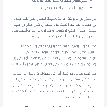
تحمل رسوم إضافية أو أسعار صرف غير عادلة.
الالتزام بساعات عمل المتاجر المحدودة.
نحن نعيش في عالم يقدّر السرعة وسهولة الوصول؛ فمن طلب الطعام
إلى الخدمات المصرفية الرقمية، اعتاد الجميع أن يكون العالم بين أيديهم
بلمسة زر. وبما أن الدفع الالكتروني والتحويلات عبر الإنترنت أصبحت هي
المعيار، كان من الطبيعي أن تتبعها خدمات شحن الرصيد.
بفضل الحلول الرقمية، لم تعد مضطراً لزيارة المتاجر أو الاعتماد على
البائعين المحليين. هذا الأمر يغير قواعد اللعبة أثناء السفر، حيث تلاشت
عوائق اللغة وضيق الوقت. الآن، يمكنك شحن رصيدك في ثوانٍ، في أي
وقت ومن أي مكان؛ سواء كنت في المطار، الفندق، أو حتى أثناء تنقلك.
هذا التطور هو جزء من تحول أكبر في كيفية إدارة الأموال عبر الحدود؛
حيث يتشكل مستقبل المدفوعات من خلال طرق آمنة وسهلة تتيح لك
الدفع في أي مكان وزمان. وبدلاً من تعلم أنظمة دفع جديدة في كل
بلد تزوره، أصبح بإمكان المسافرين استخدام منصات رقمية مألوفة تعمل
بنفس الكفاءة في كل مكان.