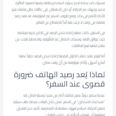
فسواء كنت بحاجة لحجز سيارة، استخدام بطاقة رقمية لصعود الطائرة،
تحديد وجهتك عبر الخرائط، أو حتى الاطمئنان على عائلتك، يظل هاتفك هو
الأداة الأهم في يدك. ومع ظروف السفر غير المتوقعة، قد ينفد رصيد
هاتفك في وقت لا ترغب فيه أبداً بالانقطاع عن العالم.
في السابق، كانت عملية إعادة شحن الرصيد في الخارج تجربة مرهقة؛
حيث عوائق اللغة، وشبكات الاتصال غير المألوفة، والاضطرار للبحث عن
متاجر فعلية لبيع البطاقات.
أما اليوم، فقد جعلت الحلول الرقمية إعادة شحن الرصيد دولياً عملية
أسرع، أسهل، وأكثر موثوقية من أي وقت مضى.
لماذا يُعد رصيد الهاتف ضرورة
قصوى عند السفر؟
عندما تسافر دولياً، يصبح هاتفك أكثر من مجرد وسيلة اتصال؛ إنه
“مساعدك الشخصي” في السفر. فمن خلال البيانات، يمكنك طلب سيارة،
تصفح الخرائط، استلام تنبيهات معاملاتك المصرفية، تأكيد حجز الفندق،
ومتابعة أي تغييرات أو تأخير في رحلات الطيران.