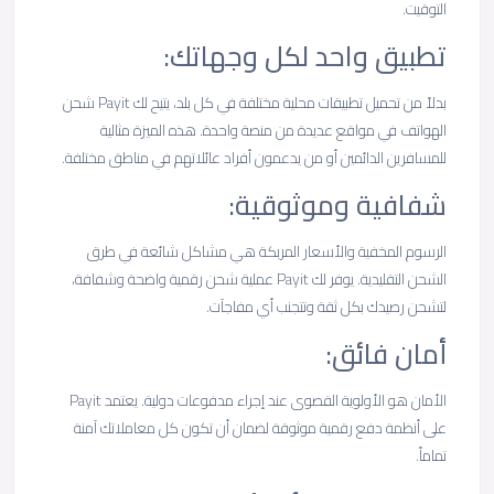
التوقيت.
تطبيق واحد لكل وجهاتك:
بدلاً من تحميل تطبيقات محلية مختلفة في كل بلد، يتيح لك Payit شحن
الهواتف في مواقع عديدة من منصة واحدة. هذه الميزة مثالية
للمسافرين الدائمين أو من يدعمون أفراد عائلاتهم في مناطق مختلفة.
شفافية وموثوقية:
الرسوم المخفية والأسعار المربكة هي مشاكل شائعة في طرق
الشحن التقليدية. يوفر لك Payit عملية شحن رقمية واضحة وشفافة،
لتشحن رصيدك بكل ثقة وتتجنب أي مفاجآت.
أمان فائق:
الأمان هو الأولوية القصوى عند إجراء مدفوعات دولية. يعتمد Payit
على أنظمة دفع رقمية موثوقة لضمان أن تكون كل معاملاتك آمنة
تماماً.