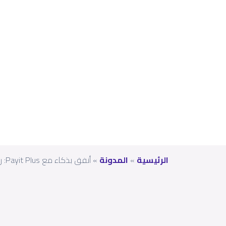
تك
مجا
ناً
الرئيسية
»
المدونة
»
أنفق بذكاء مع Payit Plus: رصيدك، دفعاتك، وتحويلاتك مجاناً