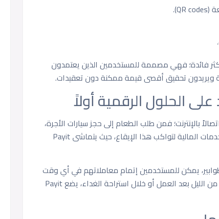
QR).
 اليومية أكثر فائدة؛ فهي مصممة للمستخدمين الذين يعتمدون
ة ويريدون تحقيق أقصى قيمة ممكنة دون تعقيدات.
ى الحلول الرقمية أولاً
صالاً بالإنترنت؛ فمن طلب الطعام إلى حجز سيارات الأجرة،
اعتاد السكان على الخدمات الفورية. وتتطور الخدمات المالية لتواكب هذا الإيقاع، حيث يتماشى Payit
ي طوابير، يمكن للمستخدمين إتمام معاملاتهم في أي وقت
ومن أي مكان. سواء كان ذلك في وقت متأخر من الليل بعد العمل أو خلال استراحة الغداء، يضع Payit