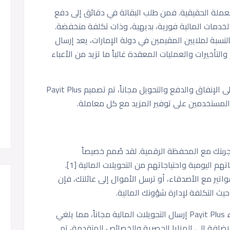
العملة الحقيقية. فمن طلب البقالة في دقائق إلى دفع
لخدمات المالية فورية، بديهية، وذات تكلفة منخفضة.
النسبة لملايين المقيمين في دولة الإمارات، يعد إرسال
لتأخيرات والعمليات المعقدة غالباً ما تزيد من الأعباء
هنا يأتي دور Payit Plus. فمع الوعد بالقدرة على الإنفاق والدفع والتحويل مجاناً، تم تصميم Payit Plus
 المستخدمين على توفير المزيد مع كل معاملة.
 هو اشتراك حصري من Payit يعزز تجربتك مع المحفظة الرقمية. لقد صُمم خصيصاً
للمستخدمين الذين ينشدون قيمة أكبر من نفقاتهم اليومية واحتياجاتهم من التحويلات المالية [1].
تير مع الأصدقاء، أو ترسل الأموال إلى عائلتك، فإن
الميزة الأساسية بسيطة وواضحة: يمكن لعملاء Payit Plus إرسال التحويلات المالية مجاناً، مما يلغي
لإضافة إلى المزايا الحصرية والخصائص المتقدمة، تم