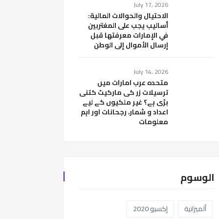
July 17, 2026
الاحتيال والحوالات المالية:
أساليب يجب على المغتربين
في الإمارات معرفتها قبل
إرسال الأموال إلى الوطن
July 14, 2026
متحدہ عرب امارات میں
ترسیلات زر کی مارکیٹ کتنی
بڑی ہے؟ غیر ملکیوں کے لیے
اعداد و شمار، رجحانات اور اہم
معلومات
الوسوم
ألميزانية
إكسبو 2020