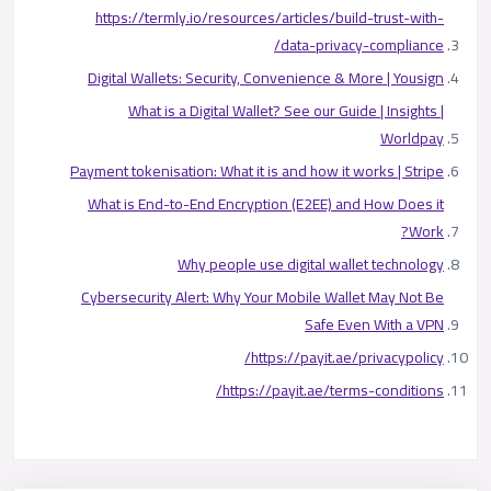
https://termly.io/resources/articles/build-trust-with-
data-privacy-compliance/
Digital Wallets: Security, Convenience & More | Yousign
What is a Digital Wallet? See our Guide | Insights |
Worldpay
Payment tokenisation: What it is and how it works | Stripe
What is End-to-End Encryption (E2EE) and How Does it
Work?
Why people use digital wallet technology
Cybersecurity Alert: Why Your Mobile Wallet May Not Be
Safe Even With a VPN
https://payit.ae/privacypolicy/
https://payit.ae/terms-conditions/