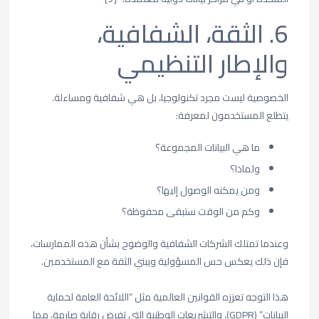
6. الثقة، الشفافية،
والإطار التنظيمي
الخصوصية ليست مجرد تكنولوجيا، بل هي شفافية ومساءلة.
يتطلع المستخدمون لمعرفة:
ما هي البيانات المجموعة؟
ولماذا؟
ومن يمكنه الوصول إليها؟
وكم من الوقت ستبقى محفوظة؟
وعندما تمتلك الشركات الشفافية والوضوح بشأن هذه الممارسات،
فإن ذلك يعكس حس المسؤولية ويبني الثقة مع المستخدمين.
هذا التوجه تعززه القوانين العالمية مثل “اللائحة العامة لحماية
البيانات” (GDPR)، والتشريعات الوطنية التي تفرض رقابة صارمة، مما