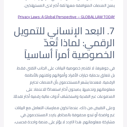
يمنح المنصات المتوافقة معها ثقة أكبر لدى المستهلكين.
Privacy Laws: A Global Perspective – GLOBAL LAW TODAY
7. البعد الإنساني للتمويل
الرقمي: لماذا تُعدّ
الخصوصية أمراً أساسياً
في جوهرها، لا تقتصر خصوصية البيانات على الجانب التقني فقط،
بل تتعلق بحماية خيارات الأفراد وأموالهم وثقتهم بالأنظمة
الرقمية. فعندما يشعر المستخدمون بأن المنصات تحترم
معلوماتهم وتحميها، يصبحون أكثر استعدادًا للاعتماد على
المدفوعات غير النقدية واستكشاف أدوات مالية رقمية أكثر تقدمًا.
وعلى النقيض من ذلك، عندما تكون ممارسات التعامل مع البيانات
غير واضحة أو تبدو محفوفة بالمخاطر، يتردد المستخدمون في
مشاركة معلوماتهم. هذا التردد لا يؤثر على منصة واحدة فحسب،