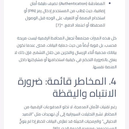
المصادقة (Authentication):
تضيف طبقة أمان
إضافية، حيث يُطلب من المستخدم إدخال رمز (PIN) أو
استخدام البصمة أو التعرف على الوجه قبل الوصول
للمحفظة أو اعتماد الدفع. ^[7]
كل هذه الميزات مجتمعةً تجعل المحافظ الرقمية ليست مريحة
فحسب، بل قوية أيضاً من حيث حماية البيانات. فحتى عندما تكون
بياناتك محمية أثناء الإرسال والتخزين من خلال التشفير، فإن ذلك لا
يعني بالضرورة التحكم في كيفية استخدامها أو مشاركتها داخل
المنصة نفسها.
4. المخاطر قائمة: ضرورة
الانتباه واليقظة
رغم تقنيات الأمان المدمجة، لا تخلو المدفوعات الرقمية من
المخاطر. تشير التحليلات السيبرانية إلى أن تهديدات مثل “التصيد
الاحتيالي” والبرمجيات الخبيثة قد تعرّض البيانات للخطر إذا لم يتوخَّ
المستخدمون ومزودو الخدمة الحذر.^[8]