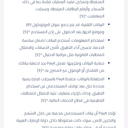
المحفظة وتمكين تنفيذ العمليات فقط، بما في ذلك
الأسماء، وأرقام البطاقات المرتبطة، وسجلات
المعاملات.^[9]
البيانات التقنية:
قد يتم جمع عنوان البروتوكول (IP)
وموقع الجهاز بعد الحصول على إذن المستخدم.^[9]
استخدام المعلومات:
تُستخدم البيانات لضمان سلاسة
الخدمة، تحسين أداء التطبيق، تأمين الحسابات، والامتثال
للمتطلبات القانونية مثل مراقبة الاحتيال.^[9]
حماية البيانات وتخزينها:
تعمل Payit بجد لحماية بياناتك
من الفقدان أو الوصول غير المصرح به.^[9]
الاحتفاظ بالبيانات:
تحتفظ Payit بالسجلات لفترة زمنية
محددة حتى بعد توقف المستخدمين عن استخدام
التطبيق، وذلك كإجراء متعارف عليه للامتثال للمتطلبات
التنظيمية في قطاع الخدمات المالية.^[9]
تؤكد Payit أن بيانات المستخدمين محمية من خلال التشفير
والتخزين الآمن، سواء كانت محفوظة داخل دولة الإمارات العربية
المتحدة أو في مراكز بيانات دولية معتمدة.^[9]