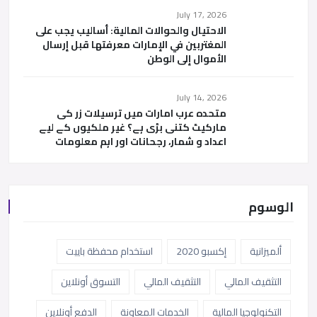
July 17, 2026
الاحتيال والحوالات المالية: أساليب يجب على
المغتربين في الإمارات معرفتها قبل إرسال
الأموال إلى الوطن
July 14, 2026
متحدہ عرب امارات میں ترسیلات زر کی
مارکیٹ کتنی بڑی ہے؟ غیر ملکیوں کے لیے
اعداد و شمار، رجحانات اور اہم معلومات
الوسوم
ألميزانية
إكسبو 2020
استخدام محفظة باييت
التثقيف المالي
التثقيف المالي
التسوق أونلاين
التكنولوجيا المالية
الخدمات المعاونة
الدفع أونلاين