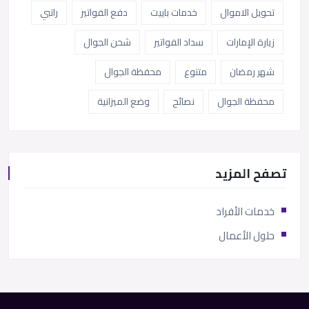
تحويل الاموال
خدمات باييت
دفع الفواتير
راتبي
زيارة الإمارات
سداد الفواتير
شحن الجوال
شهر رمضان
متنوع
محفظة الجوال
محفظة الجوال
نصائح
وضع الميزانية
تصفح المزيد
خدمات الأفراد
حلول الأعمال