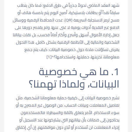
شهد العقد الماضي تحولاً جذرياً في طرق الدفع؛ فما كان يتطلب
سابقاً نقداً أو بطاقات بلاستيكية، أصبح اليوم يتم بلمسة هاتف أو
مسح لرمز الاستجابة السريعة (QR). غدت المحافظ الرقمية ووسائل
الدفع غير النقدية أدوات يومية لا غنى عنها، ولم يقتصر دورها على
جعل إدارة الأموال أسهل وأسرع وأكثر أماناً فحسب، بل نقلت بياناتنا
الشخصية والمالية إلى الأنظمة الرقمية بشكل كامل. هذا التحول
يفرض تساؤلات ملحة حول خصوصية البيانات: كيف يتم جمع
معلوماتنا، تخزينها، حمايتها، واستخدامها؟^[1]
1. ما هي خصوصية
البيانات، ولماذا تهمنا؟
تشير خصوصية البيانات إلى كيفية حماية معلوماتنا الشخصية، مثل
تفاصيل المعاملات وبيانات الحساب، من الوصول غير المصرح به أو
سوء الاستخدام. الأمر يتعلق بالثقة والسيطرة؛ فالمستخدمون
يحتاجون إلى ضمانات بأن بياناتهم التي يشاركونها عند التسجيل أو
إجراء المعاملات لن تُستخدم أو تُباع دون موافقتهم. إن أي إخفاق