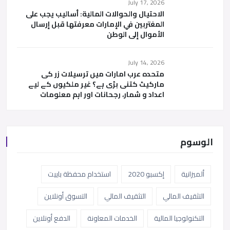
July 17, 2026
الاحتيال والحوالات المالية: أساليب يجب على
المغتربين في الإمارات معرفتها قبل إرسال
الأموال إلى الوطن
July 14, 2026
متحدہ عرب امارات میں ترسیلات زر کی
مارکیٹ کتنی بڑی ہے؟ غیر ملکیوں کے لیے
اعداد و شمار، رجحانات اور اہم معلومات
الوسوم
ألميزانية
إكسبو 2020
استخدام محفظة باييت
التثقيف المالي
التثقيف المالي
التسوق أونلاين
التكنولوجيا المالية
الخدمات المعاونة
الدفع أونلاين