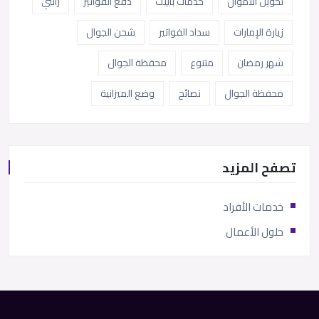
تحويل الاموال
خدمات باييت
دفع الفواتير
راتبي
زيارة الإمارات
سداد الفواتير
شحن الجوال
شهر رمضان
متنوع
محفظة الجوال
محفظة الجوال
نصائح
وضع الميزانية
تصفح المزيد
خدمات الأفراد
حلول الأعمال