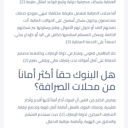
العملية بشبكات مصرفية دولية وتتبع قواعد امتثال صارمة [2].
أما محلات الصرافة فتعمل بطريقة مختلفة؛ فهي مزودو خدمات
متخصصون يركزون بشكل أساسي على الحوالات المالية. أنت
تمنحهم النقد أو تحول لهم الأموال، وهم يرسلونها عبر شبكتهم
الخاصة، ويمكن للمستلم استلامها ككاش في اليد أو كإيداع بنكي،
اعتماداً على الخدمة المختارة [3].
كلا النظامين قانوني ومجاز في دولة الإمارات، وكلاهما مصمم
للحفاظ على أمان أموالك تحت إشراف مالي ورقابي صارم [2].
هل البنوك حقاً أكثر أماناً
من محلات الصرافة؟
يفترض الكثير من الناس أن البنوك أكثر أماناً لأنها أقدم وأكثر
تقليدية. وتمتلك البنوك بالفعل أنظمة أمان قوية وتخضع لرقابة
المصرف المركزي لدولة الإمارات [2]، حيث تستخدم التشفير،
والتحقق من الهوية، وأنظمة مراقبة الاحتيال.