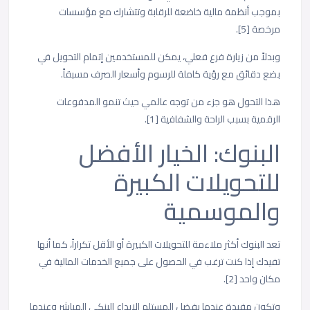
بموجب أنظمة مالية خاضعة للرقابة وتتشارك مع مؤسسات
مرخصة [5].
وبدلاً من زيارة فرع فعلي، يمكن للمستخدمين إتمام التحويل في
بضع دقائق مع رؤية كاملة للرسوم وأسعار الصرف مسبقاً.
هذا التحول هو جزء من توجه عالمي حيث تنمو المدفوعات
الرقمية بسبب الراحة والشفافية [1].
البنوك: الخيار الأفضل
للتحويلات الكبيرة
والموسمية
تعد البنوك أكثر ملاءمة للتحويلات الكبيرة أو الأقل تكراراً، كما أنها
تفيدك إذا كنت ترغب في الحصول على جميع الخدمات المالية في
مكان واحد [2].
وتكون مفيدة عندما يفضل المستلم الإيداع البنكي المباشر وعندما