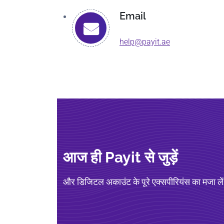
Email
help@payit.ae
आज ही Payit से जुड़ें
और डिजिटल अकाउंट के पूरे एक्सपीरियंस का मजा ले