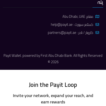
پتہ
مقام: Abu Dhabi, UAE
کسٹمر سپورٹ :
help@payit.ae
کاروبار / تاجر :
partners@payit.ae
Payit Wallet. powered by First Abu Dhabi Bank. All Rights Reserved
© 2026
Join the Payit Loop
Invite your network, expand your reach, and
earn rewards