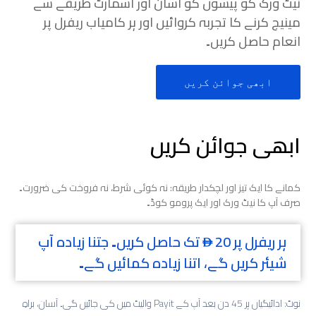
نیٹ ورک کو پیسوں کو آسان اور اسمارٹ طریقے سے
مینیج کرنے کا تجربہ کروائیں اور ہر کامیاب ریفرل پر
انعام حاصل کریں۔
ابھی جوائن کریں
ابھی جوائن کریں
کمانے کا ایک تیز اور لچکدار طریقہ: نہ کوئی شرط، نہ فروخت کی ضرورت۔
صرف آپ کا نیٹ ورک اور ایک پرومو کوڈ۔
ہر ریفرل پر
20 تک حاصل کریں۔ جتنا زیادہ آپ
ê
شیئر کریں گے، اتنا زیادہ کمائیں گے۔
نوٹ: ادائیگیاں ہر 45 دن بعد آپ کے Payit والیٹ میں کی جائیں گی۔ آسان، براہِ