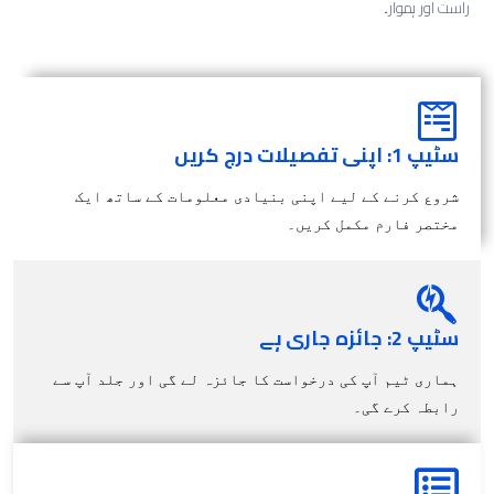
راست اور ہموار۔
سٹیپ 1: اپنی تفصیلات درج کریں
شروع کرنے کے لیے اپنی بنیادی معلومات کے ساتھ ایک
مختصر فارم مکمل کریں۔
سٹیپ 2: جائزہ جاری ہے
ہماری ٹیم آپ کی درخواست کا جائزہ لے گی اور جلد آپ سے
رابطہ کرے گی۔