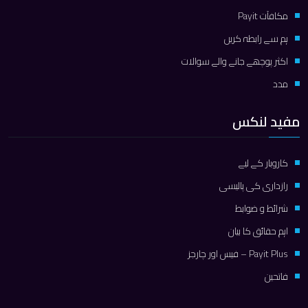
مكافآت Payit
ہم سے رابطہ کریں
اکثر پوچھے جانے والے سوالات
مدد
مفید لنکس
کاروبار کے لیے
رازداری کی پالیسی
شرائط و ضوابط
اہم حقائق کا بیان
Payit Plus – فیس اور چارجز
فاتحین