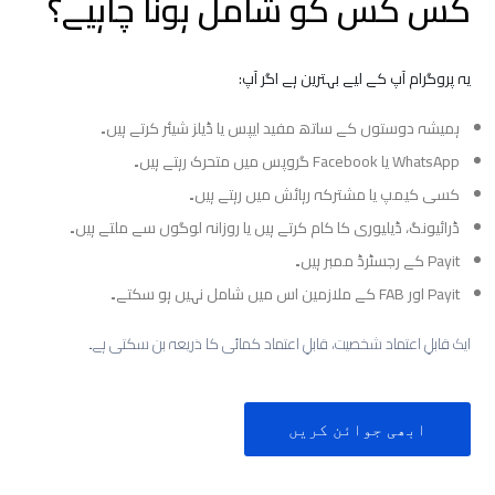
کس کس کو شامل ہونا چاہیے؟
یہ
پروگرام
آپ
کے
لیے
بہترین
ہے
اگر
آپ:
ہمیشہ
دوستوں
کے
ساتھ
مفید
ایپس
یا
ڈیلز
شیئر
کرتے
ہیں۔
WhatsApp
یا
Facebook
گروپس
میں
متحرک
رہتے
ہیں۔
کسی
کیمپ
یا
مشترکہ
رہائش
میں
رہتے
ہیں۔
ڈرائیونگ،
ڈیلیوری
کا
کام
کرتے
ہیں
یا
روزانہ
لوگوں
سے
ملتے
ہیں۔
Payit
کے
رجسٹرڈ
ممبر
ہیں۔
Payit
اور
FAB
کے
ملازمین
اس
میں
شامل
نہیں
ہو
سکتے۔
ایک قابلِ اعتماد شخصیت، قابلِ اعتماد کمائی کا ذریعہ بن سکتی ہے۔
ابھی جوائن کریں